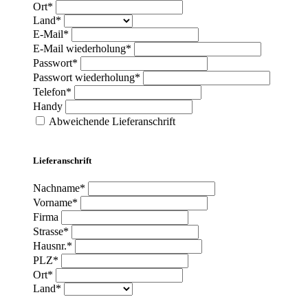
Ort*
Land*
E-Mail*
E-Mail wiederholung*
Passwort*
Passwort wiederholung*
Telefon*
Handy
Abweichende Lieferanschrift
Lieferanschrift
Nachname*
Vorname*
Firma
Strasse*
Hausnr.*
PLZ*
Ort*
Land*