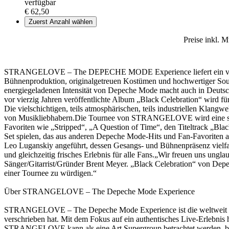
verfügbar
€ 62,50
Zuerst Anzahl wählen
Preise inkl. 
STRANGELOVE – The DEPECHE MODE Experience liefert ein visuelles 
Bühnenproduktion, originalgetreuen Kostümen und hochwertiger So
energiegeladenen Intensität von Depeche Mode macht auch in Deutsch
vor vierzig Jahren veröffentlichte Album „Black Celebration“ wird für
Die vielschichtigen, teils atmosphärischen, teils industriellen Klangw
von Musikliebhabern.Die Tournee von STRANGELOVE wird eine sorgfäl
Favoriten wie „Stripped“, „A Question of Time“, den Titeltrack „Bla
Set spielen, das aus anderen Depeche Mode-Hits und Fan-Favorit
Leo Luganskiy angeführt, dessen Gesangs- und Bühnenpräsenz vielf
und gleichzeitig frisches Erlebnis für alle Fans.„Wir freuen uns ungl
Sänger/Gitarrist/Gründer Brent Meyer. „Black Celebration“ von Dep
einer Tournee zu würdigen.“
Über STRANGELOVE – The Depeche Mode Experience
STRANGELOVE – The Depeche Mode Experience ist die weltweit führ
verschrieben hat. Mit dem Fokus auf ein authentisches Live-Erlebnis
STRANGELOVE kann als eine Art Supergroup betrachtet werden, bes