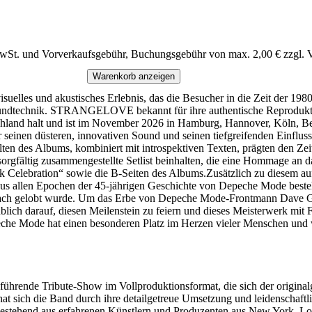
MwSt. und Vorverkaufsgebühr, Buchungsgebühr von max. 2,00 € zzgl. 
Warenkorb anzeigen
und akustisches Erlebnis, das die Besucher in die Zeit der 1980er 
undtechnik. STRANGELOVE bekannt für ihre authentische Reproduktio
land halt und ist im November 2026 in Hamburg, Hannover, Köln, Berl
 seinen düsteren, innovativen Sound und seinen tiefgreifenden Einfluss 
elten des Albums, kombiniert mit introspektiven Texten, prägten den Zei
tig zusammengestellte Setlist beinhalten, die eine Hommage an das A
ck Celebration“ sowie die B-Seiten des Albums.Zusätzlich zu diesem au
en aus allen Epochen der 45-jährigen Geschichte von Depeche Mode
ach gelobt wurde. Um das Erbe von Depeche Mode-Frontmann Dave Gaha
aublich darauf, diesen Meilenstein zu feiern und dieses Meisterwerk mit
eche Mode hat einen besonderen Platz im Herzen vieler Menschen und 
ende Tribute-Show im Vollproduktionsformat, die sich der origina
 hat sich die Band durch ihre detailgetreue Umsetzung und leidenschaft
tehend aus erfahrenen Künstlern und Produzenten aus New York, Los 