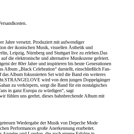
Versandkosten.
Jahre versetzt. Produziert mit aufwendiger
n der ikonischen Musik, visuellen Ästhetik und
in, Leipzig, Nürnberg und Stuttgart live zu erleben.Das
auf die elektronische und alternative Musikszene gefeiert.
tgeist der 80er Jahre und inspirieren bis heute Generationen
lbum „Black Celebration“ darstellt, einschließlich Fan-
f das Album fokussierten Set wird die Band ein weiteres
 besteht.STRANGELOVE wird von dem jungen Doppelgänger
n zu verkörpern, sorgt die Band für ein nostalgisches
 Fans in ganz Europa zu würdigen“, sagt
wir fühlen uns geehrt, dieses bahnbrechende Album mit
lgetreuen Wiedergabe der Musik von Depeche Mode
lichen Performances große Anerkennung erarbeitet.
Angeles und London, die auch eigene Erfolge in