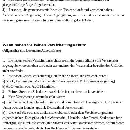
pflegebedürftige Angehörige betreuen.
d) Personen, die gemeinsam mit Ihnen ein Ticket gekauft und versichert haben.
Außerdem deren Angehörige. Diese Regel gilt nur, wenn Sie mit höchstens vier weiteren
Personen gemeinsam Tickets für eine Veranstaltung gekauft haben.
Wann haben Sie keinen Versicherungsschutz
(Allgemeine und Besondere Ausschlüsse)?
1. Sie haben keinen Versicherungsschutz wenn die Veranstaltung vom Veranstalter
abgesagt bzw. verschoben wird oder aus anderen den Veranstalter betreffenden Gründen
nicht stattfindet.
2. Sie haben keinen Versicherungsschutz für Schäden, die entstehen durch:
a) Streik, Kernenergie, Maßnahmen der Staatsgewalt (z. B. Einreiseverweigerung)
b) ABC-Waffen oder ABC-Materialien.
3. Führen Sie einen Schaden vorsätzlich herbei, ist dieser nicht versichert.
4. Kein Versicherungsschutz besteht, wenn:
a) Wirtschafts-, Handels- oder Finanz-Sanktionen bzw. ein Embargo der Europäischen
Union oder der Bundesrepublik Deutschland bestehen und
b) diese auf Sie oder uns direkt anwendbar sind oder dem Versicherungsschutz
entgegenstehen. Dies gilt auch für Wirtschafts-, Handels- oder Finanz- Sanktionen bzw.
Embargos, die durch die Vereinigten Staaten von Amerika erlassen werden, sofern diesen
keine europäischen oder deutschen Rechtsvorschriften entgegenstehen.