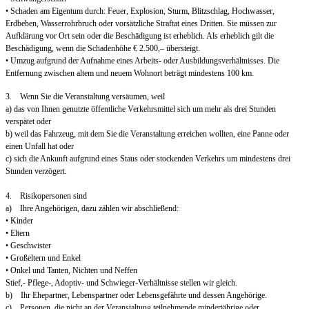
• Schaden am Eigentum durch: Feuer, Explosion, Sturm, Blitzschlag, Hochwasser,
Erdbeben, Wasserrohrbruch oder vorsätzliche Straftat eines Dritten. Sie müssen zur
Aufklärung vor Ort sein oder die Beschädigung ist erheblich. Als erheblich gilt die
Beschädigung, wenn die Schadenhöhe € 2.500,– übersteigt.
• Umzug aufgrund der Aufnahme eines Arbeits- oder Ausbildungsverhältnisses. Die
Entfernung zwischen altem und neuem Wohnort beträgt mindestens 100 km.
3. Wenn Sie die Veranstaltung versäumen, weil
a) das von Ihnen genutzte öffentliche Verkehrsmittel sich um mehr als drei Stunden
verspätet oder
b) weil das Fahrzeug, mit dem Sie die Veranstaltung erreichen wollten, eine Panne oder
einen Unfall hat oder
c) sich die Ankunft aufgrund eines Staus oder stockenden Verkehrs um mindestens drei
Stunden verzögert.
4. Risikopersonen sind
a) Ihre Angehörigen, dazu zählen wir abschließend:
• Kinder
• Eltern
• Geschwister
• Großeltern und Enkel
• Onkel und Tanten, Nichten und Neffen
Stief,- Pflege-, Adoptiv- und Schwieger-Verhältnisse stellen wir gleich.
b) Ihr Ehepartner, Lebenspartner oder Lebensgefährte und dessen Angehörige.
c) Personen, die nicht an der Veranstaltung teilnehmende minderjährige oder