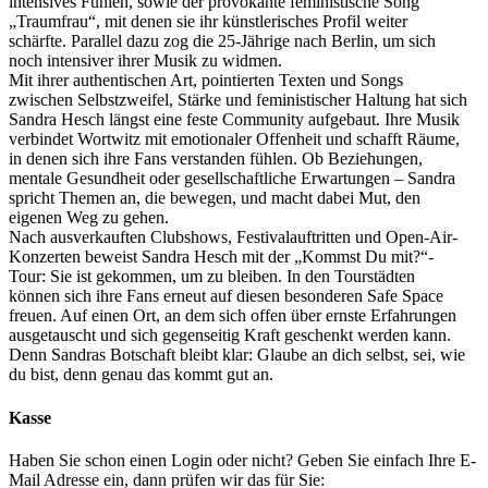
intensives Fühlen, sowie der provokante feministische Song
„Traumfrau“, mit denen sie ihr künstlerisches Profil weiter
schärfte. Parallel dazu zog die 25-Jährige nach Berlin, um sich
noch intensiver ihrer Musik zu widmen.
Mit ihrer authentischen Art, pointierten Texten und Songs
zwischen Selbstzweifel, Stärke und feministischer Haltung hat sich
Sandra Hesch längst eine feste Community aufgebaut. Ihre Musik
verbindet Wortwitz mit emotionaler Offenheit und schafft Räume,
in denen sich ihre Fans verstanden fühlen. Ob Beziehungen,
mentale Gesundheit oder gesellschaftliche Erwartungen – Sandra
spricht Themen an, die bewegen, und macht dabei Mut, den
eigenen Weg zu gehen.
Nach ausverkauften Clubshows, Festivalauftritten und Open-Air-
Konzerten beweist Sandra Hesch mit der „Kommst Du mit?“-
Tour: Sie ist gekommen, um zu bleiben. In den Tourstädten
können sich ihre Fans erneut auf diesen besonderen Safe Space
freuen. Auf einen Ort, an dem sich offen über ernste Erfahrungen
ausgetauscht und sich gegenseitig Kraft geschenkt werden kann.
Denn Sandras Botschaft bleibt klar: Glaube an dich selbst, sei, wie
du bist, denn genau das kommt gut an.
Kasse
Haben Sie schon einen Login oder nicht? Geben Sie einfach Ihre E-
Mail Adresse ein, dann prüfen wir das für Sie: