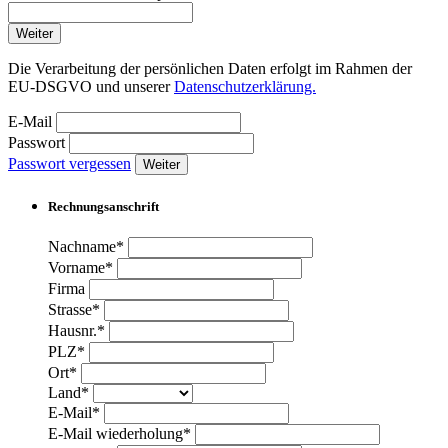
Weiter
Die Verarbeitung der persönlichen Daten erfolgt im Rahmen der
EU-DSGVO und unserer
Datenschutzerklärung.
E-Mail
Passwort
Passwort vergessen
Weiter
Rechnungsanschrift
Nachname*
Vorname*
Firma
Strasse*
Hausnr.*
PLZ*
Ort*
Land*
E-Mail*
E-Mail wiederholung*