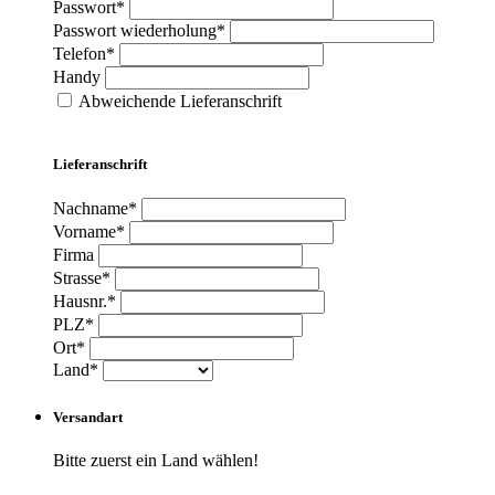
Passwort*
Passwort wiederholung*
Telefon*
Handy
Abweichende Lieferanschrift
Lieferanschrift
Nachname*
Vorname*
Firma
Strasse*
Hausnr.*
PLZ*
Ort*
Land*
Versandart
Bitte zuerst ein Land wählen!