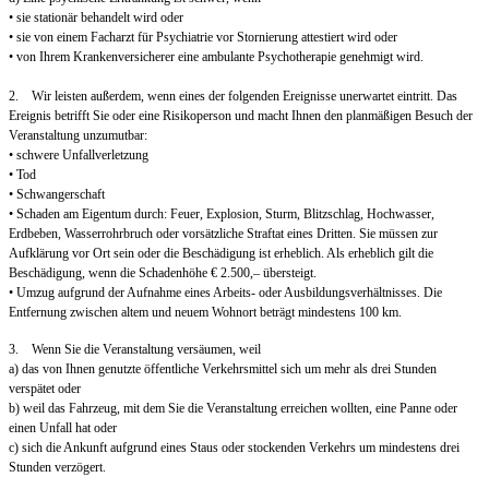
• sie stationär behandelt wird oder
• sie von einem Facharzt für Psychiatrie vor Stornierung attestiert wird oder
• von Ihrem Krankenversicherer eine ambulante Psychotherapie genehmigt wird.
2. Wir leisten außerdem, wenn eines der folgenden Ereignisse unerwartet eintritt. Das
Ereignis betrifft Sie oder eine Risikoperson und macht Ihnen den planmäßigen Besuch der
Veranstaltung unzumutbar:
• schwere Unfallverletzung
• Tod
• Schwangerschaft
• Schaden am Eigentum durch: Feuer, Explosion, Sturm, Blitzschlag, Hochwasser,
Erdbeben, Wasserrohrbruch oder vorsätzliche Straftat eines Dritten. Sie müssen zur
Aufklärung vor Ort sein oder die Beschädigung ist erheblich. Als erheblich gilt die
Beschädigung, wenn die Schadenhöhe € 2.500,– übersteigt.
• Umzug aufgrund der Aufnahme eines Arbeits- oder Ausbildungsverhältnisses. Die
Entfernung zwischen altem und neuem Wohnort beträgt mindestens 100 km.
3. Wenn Sie die Veranstaltung versäumen, weil
a) das von Ihnen genutzte öffentliche Verkehrsmittel sich um mehr als drei Stunden
verspätet oder
b) weil das Fahrzeug, mit dem Sie die Veranstaltung erreichen wollten, eine Panne oder
einen Unfall hat oder
c) sich die Ankunft aufgrund eines Staus oder stockenden Verkehrs um mindestens drei
Stunden verzögert.