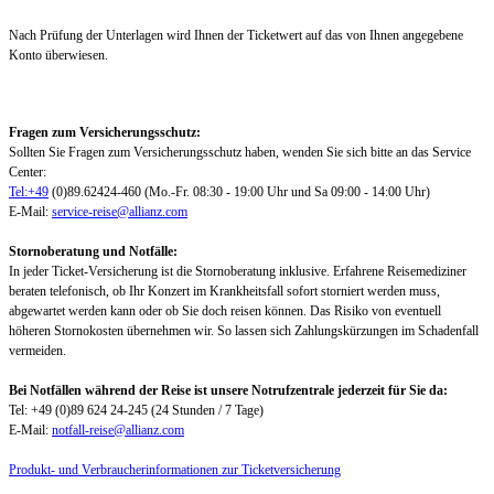
Nach Prüfung der Unterlagen wird Ihnen der Ticketwert auf das von Ihnen angegebene
Konto überwiesen.
Fragen zum Versicherungsschutz:
Sollten Sie Fragen zum Versicherungsschutz haben, wenden Sie sich bitte an das Service
Center:
Tel:+49
(0)89.62424-460 (Mo.-Fr. 08:30 - 19:00 Uhr und Sa 09:00 - 14:00 Uhr)
E-Mail:
service-reise@allianz.com
Stornoberatung und Notfälle:
In jeder Ticket-Versicherung ist die Stornoberatung inklusive. Erfahrene Reisemediziner
beraten telefonisch, ob Ihr Konzert im Krankheitsfall sofort storniert werden muss,
abgewartet werden kann oder ob Sie doch reisen können. Das Risiko von eventuell
höheren Stornokosten übernehmen wir. So lassen sich Zahlungskürzungen im Schadenfall
vermeiden.
Bei Notfällen während der Reise ist unsere Notrufzentrale jederzeit für Sie da:
Tel: +49 (0)89 624 24-245 (24 Stunden / 7 Tage)
E-Mail:
notfall-reise@allianz.com
Produkt- und Verbraucherinformationen zur Ticketversicherung