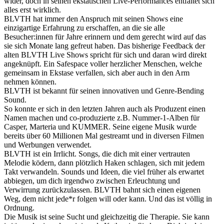
wider, doch in seinen ekstatischen Live-Performances entfaltet sich
alles erst wirklich.
BLVTH hat immer den Anspruch mit seinen Shows eine
einzigartige Erfahrung zu erschaffen, an die sie alle
Besucher:innen für Jahre erinnern und dem gerecht wird auf das
sie sich Monate lang gefreut haben. Das bisherige Feedback der
alten BLVTH Live Shows spricht für sich und daran wird direkt
angeknüpft. Ein Safespace voller herzlicher Menschen, welche
gemeinsam in Ekstase verfallen, sich aber auch in den Arm
nehmen können.
BLVTH ist bekannt für seinen innovativen und Genre-Bending
Sound.
So konnte er sich in den letzten Jahren auch als Produzent einen
Namen machen und co-produzierte z.B. Nummer-1-Alben für
Casper, Marteria und KUMMER. Seine eigene Musik wurde
bereits über 60 Millionen Mal gestreamt und in diversen Filmen
und Werbungen verwendet.
BLVTH ist ein Irrlicht. Songs, die dich mit einer vertrauten
Melodie ködern, dann plötzlich Haken schlagen, sich mit jedem
Takt verwandeln. Sounds und Ideen, die viel früher als erwartet
abbiegen, um dich irgendwo zwischen Erleuchtung und
Verwirrung zurückzulassen. BLVTH bahnt sich einen eigenen
Weg, dem nicht jede*r folgen will oder kann. Und das ist völlig in
Ordnung.
Die Musik ist seine Sucht und gleichzeitig die Therapie. Sie kann