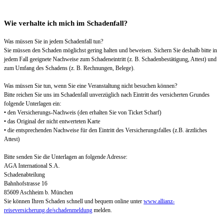
Wie verhalte ich mich im Schadenfall?
Was müssen Sie in jedem Schadenfall tun?
Sie müssen den Schaden möglichst gering halten und beweisen. Sichern Sie deshalb bitte in
jedem Fall geeignete Nachweise zum Schadeneintritt (z. B. Schadenbestätigung, Attest) und
zum Umfang des Schadens (z. B. Rechnungen, Belege).
Was müssen Sie tun, wenn Sie eine Veranstaltung nicht besuchen können?
Bitte reichen Sie uns im Schadenfall unverzüglich nach Eintritt des versicherten Grundes
folgende Unterlagen ein:
• den Versicherungs-Nachweis (den erhalten Sie von Ticket Scharf)
• das Original der nicht entwerteten Karte
• die entsprechenden Nachweise für den Eintritt des Versicherungsfalles (z.B. ärztliches
Attest)
Bitte senden Sie die Unterlagen an folgende Adresse:
AGA International S.A.
Schadenabteilung
Bahnhofstrasse 16
85609 Aschheim b. München
Sie können Ihren Schaden schnell und bequem online unter
www.allianz-
reiseversicherung.de/schadenmeldung
melden.