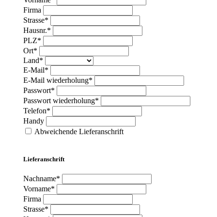
Firma
Strasse*
Hausnr.*
PLZ*
Ort*
Land*
E-Mail*
E-Mail wiederholung*
Passwort*
Passwort wiederholung*
Telefon*
Handy
Abweichende Lieferanschrift
Lieferanschrift
Nachname*
Vorname*
Firma
Strasse*