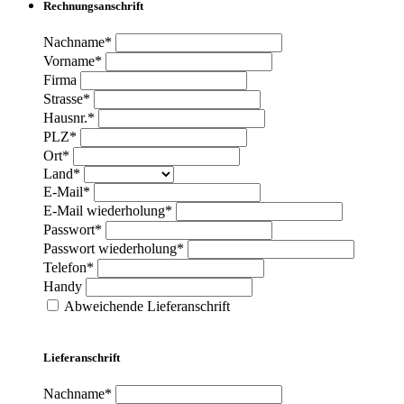
Rechnungsanschrift
Nachname*
Vorname*
Firma
Strasse*
Hausnr.*
PLZ*
Ort*
Land*
E-Mail*
E-Mail wiederholung*
Passwort*
Passwort wiederholung*
Telefon*
Handy
Abweichende Lieferanschrift
Lieferanschrift
Nachname*