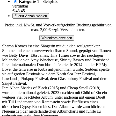
Kategorie 1
- Stehplatz
verfügbar
€ 48,45
Zuerst Anzahl wählen
Preise inkl. MwSt. und Vorverkaufsgebühr, Buchungsgebühr von
max. 2,00 € zzgl. Versandkosten.
Warenkorb anzeigen
Sharon Kovacs ist eine Sängerin mit dunkler, soulgetränkter
Stimme und einem unverwechselbaren Sound, geprägt von Ikonen
wie Betty Davis, Etta James, Tina Turner sowie der rauchigen
Melancholie von Amy Winehouse, Shirley Bassey und Portishead.
Ihren internationalen Durchbruch feierte sie 2014 mit der EP My
Love, die teilweise in Kuba aufgenommen wurde. Seitdem spielte
sie auf großen Festivals wie dem North Sea Jazz Festival,
Lowlands, Pinkpop Festival, dem Glastonbury Festival und dem
Sziget Festival.
Ihre Alben Shades of Black (2015) und Cheap Smell (2018)
wurden international gefeiert. 2023 erschien mit Child of Sin ein
weiteres viel beachtetes Album, unter anderem mit einem Duett
mit Till Lindemann von Rammstein sowie Einflüssen eines
türkischen Gypsy-Ensembles. Das Album wurde zum höchsten
Neueinstieg der niederländischen Albumcharts und führte zu
weltweit ausverkauften Konzerten.