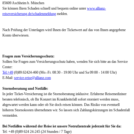
85609 Aschheim b. München
Sie können Ihren Schaden schnell und bequem online unter
www.allianz-
reiseversicherung.de/schadenmeldung
melden.
Nach Prüfung der Unterlagen wird Ihnen der Ticketwert auf das von Ihnen angegebene
Konto überwiesen.
Fragen zum Versicherungsschutz:
Sollten Sie Fragen zum Versicherungsschutz haben, wenden Sie sich bitte an das Service
Center:
Tel:+49
(0)89.62424-460 (Mo.-Fr. 08:30 - 19:00 Uhr und Sa 09:00 - 14:00 Uhr)
E-Mail:
service-reise@allianz.com
Stornoberatung und Notfälle:
In jeder Ticket-Versicherung ist die Stornoberatung inklusive. Erfahrene Reisemediziner
beraten telefonisch, ob Ihr Konzert im Krankheitsfall sofort storniert werden muss,
abgewartet werden kann oder ob Sie doch reisen können. Das Risiko von eventuell
höheren Stornokosten übernehmen wir. So lassen sich Zahlungskürzungen im Schadenfall
vermeiden.
Bei Notfällen während der Reise ist unsere Notrufzentrale jederzeit für Sie da:
Tel: +49 (0)89 624 24-245 (24 Stunden / 7 Tage)