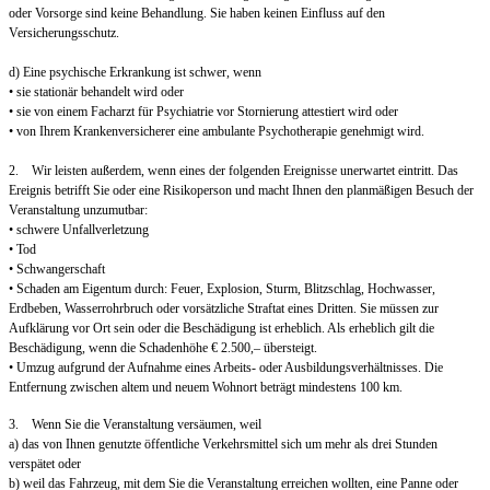
oder Vorsorge sind keine Behandlung. Sie haben keinen Einfluss auf den
Versicherungsschutz.
d) Eine psychische Erkrankung ist schwer, wenn
• sie stationär behandelt wird oder
• sie von einem Facharzt für Psychiatrie vor Stornierung attestiert wird oder
• von Ihrem Krankenversicherer eine ambulante Psychotherapie genehmigt wird.
2. Wir leisten außerdem, wenn eines der folgenden Ereignisse unerwartet eintritt. Das
Ereignis betrifft Sie oder eine Risikoperson und macht Ihnen den planmäßigen Besuch der
Veranstaltung unzumutbar:
• schwere Unfallverletzung
• Tod
• Schwangerschaft
• Schaden am Eigentum durch: Feuer, Explosion, Sturm, Blitzschlag, Hochwasser,
Erdbeben, Wasserrohrbruch oder vorsätzliche Straftat eines Dritten. Sie müssen zur
Aufklärung vor Ort sein oder die Beschädigung ist erheblich. Als erheblich gilt die
Beschädigung, wenn die Schadenhöhe € 2.500,– übersteigt.
• Umzug aufgrund der Aufnahme eines Arbeits- oder Ausbildungsverhältnisses. Die
Entfernung zwischen altem und neuem Wohnort beträgt mindestens 100 km.
3. Wenn Sie die Veranstaltung versäumen, weil
a) das von Ihnen genutzte öffentliche Verkehrsmittel sich um mehr als drei Stunden
verspätet oder
b) weil das Fahrzeug, mit dem Sie die Veranstaltung erreichen wollten, eine Panne oder