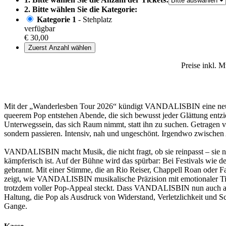
2. Bitte wählen Sie die Kategorie:
Kategorie 1
- Stehplatz
verfügbar
€ 30,00
Zuerst Anzahl wählen
Preise inkl. 
Mit der „Wanderlesben Tour 2026“ kündigt VANDALISBIN eine neue 
queerem Pop entstehen Abende, die sich bewusst jeder Glättung entzi
Unterwegssein, das sich Raum nimmt, statt ihn zu suchen. Getragen vo
sondern passieren. Intensiv, nah und ungeschönt. Irgendwo zwisch
VANDALISBIN macht Musik, die nicht fragt, ob sie reinpasst – sie n
kämpferisch ist. Auf der Bühne wird das spürbar: Bei Festivals wie de
gebrannt. Mit einer Stimme, die an Rio Reiser, Chappell Roan oder Fa
zeigt, wie VANDALISBIN musikalische Präzision mit emotionaler Tiefe 
trotzdem voller Pop-Appeal steckt. Dass VANDALISBIN nun auch auf 
Haltung, die Pop als Ausdruck von Widerstand, Verletzlichkeit und Sc
Gange.