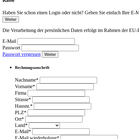
Kasse
Haben Sie schon einen Login oder nicht? Geben Sie einfach Ihre E-Ma
Weiter
Die Verarbeitung der persönlichen Daten erfolgt im Rahmen der 
E-Mail
Passwort
Passwort vergessen
Weiter
Rechnungsanschrift
Nachname*
Vorname*
Firma
Strasse*
Hausnr.*
PLZ*
Ort*
Land*
E-Mail*
E-Mail wiederholung*