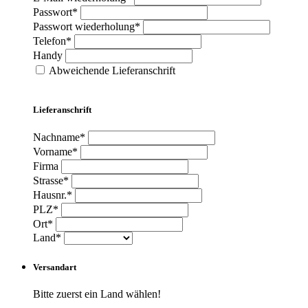
Passwort*
Passwort wiederholung*
Telefon*
Handy
Abweichende Lieferanschrift
Lieferanschrift
Nachname*
Vorname*
Firma
Strasse*
Hausnr.*
PLZ*
Ort*
Land*
Versandart
Bitte zuerst ein Land wählen!