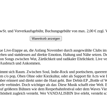
MwSt. und Vorverkaufsgebühr, Buchungsgebühr von max. 2,00 € zzgl. 
Warenkorb anzeigen
Live-Etappe an, die Anfang November durch ausgewählte Clubs im d
ehen und stattdessen auf direkte Emotion, Haltung und Nähe setzen. De
n Songs zwischen Wut, Zärtlichkeit und radikaler Ehrlichkeit. Live ver
en Ausbruch und Ankommen.
immt sich Raum. Zwischen Soul, Indie-Rock und poetischem, queerem P
m c/o pop, Oben Ohne oder Kiezkultur, oder als Support für Acts wie Fuff
ber erinnert und direkt unter die Haut geht. Ihre Debüt-EP „Bottle of
verbindet. Doch wichtiger als das: Diese Musik schafft eine Welt. Ein
größeren Bühnen wie dem Reeperbahnfestival oder dem Waves Vienna a
hönheit zugleich versteht. Wer VANDALISBIN live erlebt, versteht schne