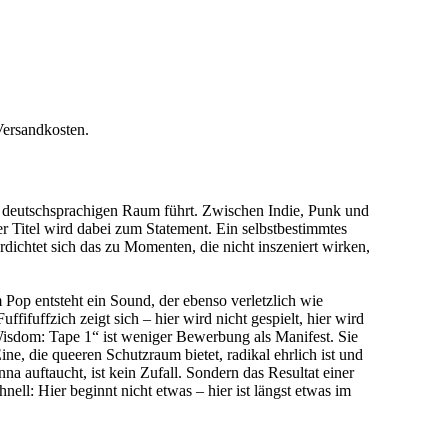
Versandkosten.
eutschsprachigen Raum führt. Zwischen Indie, Punk und
r Titel wird dabei zum Statement. Ein selbstbestimmtes
dichtet sich das zu Momenten, die nicht inszeniert wirken,
op entsteht ein Sound, der ebenso verletzlich wie
ifuffzich zeigt sich – hier wird nicht gespielt, hier wird
 Wisdom: Tape 1“ ist weniger Bewerbung als Manifest. Sie
e, die queeren Schutzraum bietet, radikal ehrlich ist und
uftaucht, ist kein Zufall. Sondern das Resultat einer
ll: Hier beginnt nicht etwas – hier ist längst etwas im