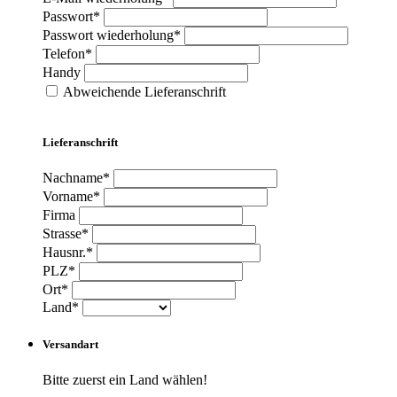
Passwort*
Passwort wiederholung*
Telefon*
Handy
Abweichende Lieferanschrift
Lieferanschrift
Nachname*
Vorname*
Firma
Strasse*
Hausnr.*
PLZ*
Ort*
Land*
Versandart
Bitte zuerst ein Land wählen!