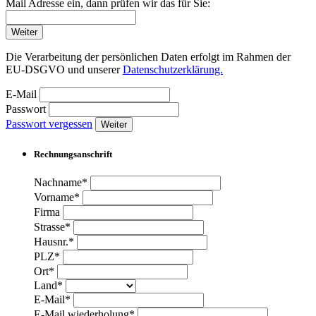
Mail Adresse ein, dann prüfen wir das für Sie:
Weiter
Die Verarbeitung der persönlichen Daten erfolgt im Rahmen der
EU-DSGVO und unserer
Datenschutzerklärung.
E-Mail
Passwort
Passwort vergessen
Weiter
Rechnungsanschrift
Nachname*
Vorname*
Firma
Strasse*
Hausnr.*
PLZ*
Ort*
Land*
E-Mail*
E-Mail wiederholung*