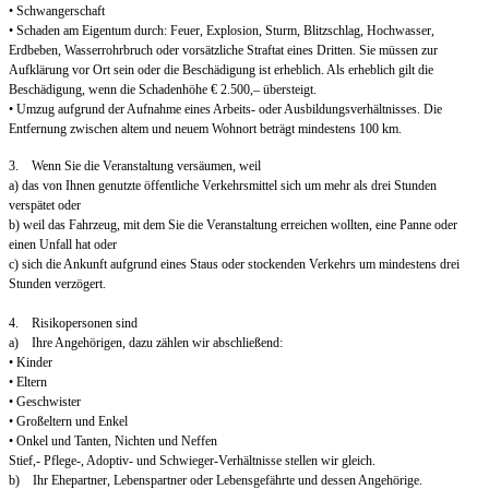
• Schwangerschaft
• Schaden am Eigentum durch: Feuer, Explosion, Sturm, Blitzschlag, Hochwasser,
Erdbeben, Wasserrohrbruch oder vorsätzliche Straftat eines Dritten. Sie müssen zur
Aufklärung vor Ort sein oder die Beschädigung ist erheblich. Als erheblich gilt die
Beschädigung, wenn die Schadenhöhe € 2.500,– übersteigt.
• Umzug aufgrund der Aufnahme eines Arbeits- oder Ausbildungsverhältnisses. Die
Entfernung zwischen altem und neuem Wohnort beträgt mindestens 100 km.
3. Wenn Sie die Veranstaltung versäumen, weil
a) das von Ihnen genutzte öffentliche Verkehrsmittel sich um mehr als drei Stunden
verspätet oder
b) weil das Fahrzeug, mit dem Sie die Veranstaltung erreichen wollten, eine Panne oder
einen Unfall hat oder
c) sich die Ankunft aufgrund eines Staus oder stockenden Verkehrs um mindestens drei
Stunden verzögert.
4. Risikopersonen sind
a) Ihre Angehörigen, dazu zählen wir abschließend:
• Kinder
• Eltern
• Geschwister
• Großeltern und Enkel
• Onkel und Tanten, Nichten und Neffen
Stief,- Pflege-, Adoptiv- und Schwieger-Verhältnisse stellen wir gleich.
b) Ihr Ehepartner, Lebenspartner oder Lebensgefährte und dessen Angehörige.