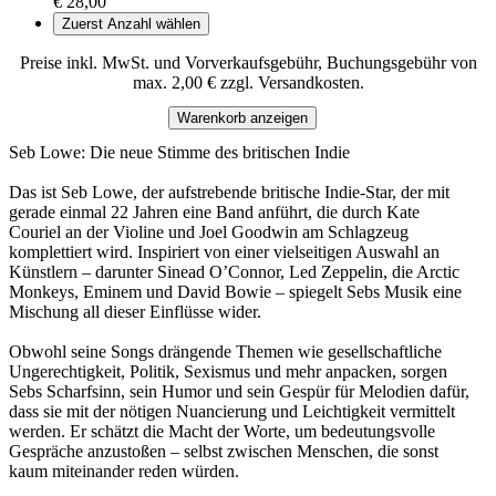
€ 28,00
Zuerst Anzahl wählen
Preise inkl. MwSt. und Vorverkaufsgebühr, Buchungsgebühr von
max. 2,00 € zzgl. Versandkosten.
Warenkorb anzeigen
Seb Lowe: Die neue Stimme des britischen Indie
Das ist Seb Lowe, der aufstrebende britische Indie-Star, der mit
gerade einmal 22 Jahren eine Band anführt, die durch Kate
Couriel an der Violine und Joel Goodwin am Schlagzeug
komplettiert wird. Inspiriert von einer vielseitigen Auswahl an
Künstlern – darunter Sinead O’Connor, Led Zeppelin, die Arctic
Monkeys, Eminem und David Bowie – spiegelt Sebs Musik eine
Mischung all dieser Einflüsse wider.
Obwohl seine Songs drängende Themen wie gesellschaftliche
Ungerechtigkeit, Politik, Sexismus und mehr anpacken, sorgen
Sebs Scharfsinn, sein Humor und sein Gespür für Melodien dafür,
dass sie mit der nötigen Nuancierung und Leichtigkeit vermittelt
werden. Er schätzt die Macht der Worte, um bedeutungsvolle
Gespräche anzustoßen – selbst zwischen Menschen, die sonst
kaum miteinander reden würden.