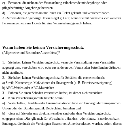
c) Personen, die nicht an der Veranstaltung teilnehmende minderjährige oder
pflegebedürftige Angehörige betreuen.
d) Personen, die gemeinsam mit Ihnen ein Ticket gekauft und versichert haben.
Außerdem deren Angehörige. Diese Regel gilt nur, wenn Sie mit höchstens vier weiteren
Personen gemeinsam Tickets für eine Veranstaltung gekauft haben.
Wann haben Sie keinen Versicherungsschutz
(Allgemeine und Besondere Ausschlüsse)?
1. Sie haben keinen Versicherungsschutz wenn die Veranstaltung vom Veranstalter
abgesagt bzw. verschoben wird oder aus anderen den Veranstalter betreffenden Gründen
nicht stattfindet.
2. Sie haben keinen Versicherungsschutz für Schäden, die entstehen durch:
a) Streik, Kernenergie, Maßnahmen der Staatsgewalt (z. B. Einreiseverweigerung)
b) ABC-Waffen oder ABC-Materialien.
3. Führen Sie einen Schaden vorsätzlich herbei, ist dieser nicht versichert.
4. Kein Versicherungsschutz besteht, wenn:
a) Wirtschafts-, Handels- oder Finanz-Sanktionen bzw. ein Embargo der Europäischen
Union oder der Bundesrepublik Deutschland bestehen und
b) diese auf Sie oder uns direkt anwendbar sind oder dem Versicherungsschutz
entgegenstehen. Dies gilt auch für Wirtschafts-, Handels- oder Finanz- Sanktionen bzw.
Embargos, die durch die Vereinigten Staaten von Amerika erlassen werden, sofern diesen