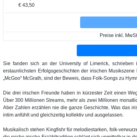
€ 43,50
Preise inkl. MwS
Sie fanden sich an der University of Limerick, schriebe
erstaunlichsten Erfolgsgeschichten der irischen Musikszene
„McGoo“ McGrath, sind der Beweis, dass Folk-Songs zu Hymn
Die drei irischen Freunde haben in kürzester Zeit einen We
Über 300 Millionen Streams, mehr als zwei Millionen monatliche
Aber Zahlen erzählen nie die ganze Geschichte. Was das irisc
intim anfühlt und gleichzeitig kollektiv und ausgelassen.
Musikalisch stehen Kingfishr für melodiestarken, folk-verwur
die reiche irische Erzähltradition schlägt sich unmittelbar i