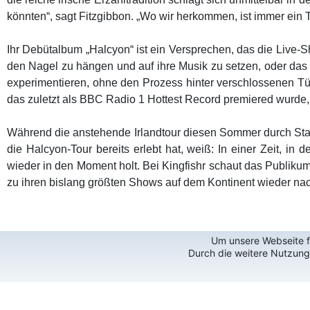
könnten“, sagt Fitzgibbon. „Wo wir herkommen, ist immer ein T
Ihr Debütalbum „Halcyon“ ist ein Versprechen, das die Live-S
den Nagel zu hängen und auf ihre Musik zu setzen, oder das 
experimentieren, ohne den Prozess hinter verschlossenen Tür
das zuletzt als BBC Radio 1 Hottest Record premiered wurde, ze
Während die anstehende Irlandtour diesen Sommer durch Stadi
die Halcyon-Tour bereits erlebt hat, weiß: In einer Zeit, 
wieder in den Moment holt. Bei Kingfishr schaut das Publik
zu ihren bislang größten Shows auf dem Kontinent wieder n
Um unsere Webseite fü
Durch die weitere Nutzun