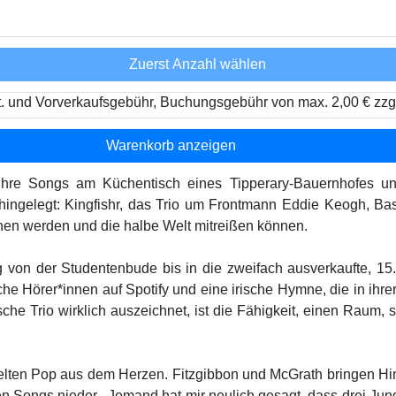
Zuerst Anzahl wählen
t. und Vorverkaufsgebühr, Buchungsgebühr von max. 2,00 € zzg
Warenkorb anzeigen
n ihre Songs am Küchentisch eines Tipperary-Bauernhofes 
 hingelegt: Kingfishr, das Trio um Frontmann Eddie Keogh, Bas
en werden und die halbe Welt mitreißen können.
g von der Studentenbude bis in die zweifach ausverkaufte, 15
 Hörer*innen auf Spotify und eine irische Hymne, die in ihrer H
he Trio wirklich auszeichnet, ist die Fähigkeit, einen Raum, s
zelten Pop aus dem Herzen. Fitzgibbon und McGrath bringen Hint
n den Songs nieder. „Jemand hat mir neulich gesagt, dass drei 