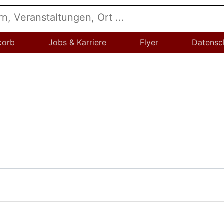
korb
Jobs & Karriere
Flyer
Datensc