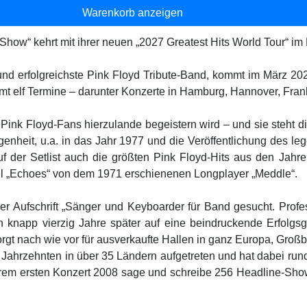
Warenkorb anzeigen
 Show“ kehrt mit ihrer neuen „2027 Greatest Hits World Tour“ i
e und erfolgreichste Pink Floyd Tribute-Band, kommt im März 
amt elf Termine – darunter Konzerte in Hamburg, Hannover, Fran
die Pink Floyd-Fans hierzulande begeistern wird – und sie ste
angenheit, u.a. in das Jahr 1977 und die Veröffentlichung des 
auf der Setlist auch die größten Pink Floyd-Hits aus den Jahr
itel „Echoes“ von dem 1971 erschienenen Longplayer „Meddle“.
er Aufschrift „Sänger und Keyboarder für Band gesucht. Profes
 knapp vierzig Jahre später auf eine beindruckende Erfolgsg
d sorgt nach wie vor für ausverkaufte Hallen in ganz Europa, Gr
Jahrzehnten in über 35 Ländern aufgetreten und hat dabei rund 
rem ersten Konzert 2008 sage und schreibe 256 Headline-Shows