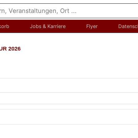
korb
Jobs & Karriere
Flyer
Datensc
UR 2026