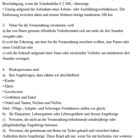
Beschädigung, wenn die Schadenhöhe € 2.500,– übersteigt.
• Umzug aufgrund der Aufnahme eines Arbeits- oder Ausbildungsverhältnisses. Die
Entfernung zwischen altem und neuem Wohnort beträgt mindestens 100 km.
3. Wenn Sie die Veranstaltung versäumen, weil
a) das von Ihnen genutzte öffentliche Verkehrsmittel sich um mehr als drei Stunden
verspätet oder
b) weil das Fahrzeug, mit dem Sie die Veranstaltung erreichen wollten, eine Panne oder
einen Unfall hat oder
c) sich die Ankunft aufgrund eines Staus oder stockenden Verkehrs um mindestens drei
Stunden verzögert.
4. Risikopersonen sind
a) Ihre Angehörigen, dazu zählen wir abschließend:
• Kinder
• Eltern
• Geschwister
• Großeltern und Enkel
• Onkel und Tanten, Nichten und Neffen
Stief,- Pflege-, Adoptiv- und Schwieger-Verhältnisse stellen wir gleich.
b) Ihr Ehepartner, Lebenspartner oder Lebensgefährte und dessen Angehörige.
c) Personen, die nicht an der Veranstaltung teilnehmende minderjährige oder
pflegebedürftige Angehörige betreuen.
d) Personen, die gemeinsam mit Ihnen ein Ticket gekauft und versichert haben.
Außerdem deren Angehörige. Diese Regel gilt nur, wenn Sie mit höchstens vier weiteren