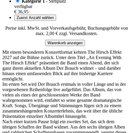
Kategorie 1
- Stehplatz
verfügbar
€ 36,95
Zuerst Anzahl wählen
Preise inkl. MwSt. und Vorverkaufsgebühr, Buchungsgebühr von
max. 2,00 € zzgl. Versandkosten.
Warenkorb anzeigen
Mit einem besonderen Konzertformat kehren The Hirsch Effekt
2027 auf die Bühne zurück. Unter dem Titel „An Evening With
The Hirsch Effekt“ präsentiert die Band einen Abend, der sich
ganz ihrem aktuellen Album Der Brauch widmet – und darüber
hinaus einen umfassenden Blick auf ihre bisherige Karriere
ermöglicht.
Im ersten Set wird Der Brauch erstmals in voller Länge und in der
vorgesehenen Reihenfolge live aufgeführt. Das Album, das von
vielen als eines der geschlossensten Werke der Band
wahrgenommen wird, entfaltet so seine gesamte dramaturgische
Kraft. Songs, Übergänge und Stimmungen fügen sich zu einem
zusammenhängenden Konzerterlebnis, das weit über die übliche
Präsentation einzelner Albumtitel hinausgeht.
Nach einer kurzen Pause folgt ein zweites Set, das sich dem
übrigen Schaffen der Band widmet. Aus den sechs übrigen Alben
und zahlreichen Schaffensphasen zusammengestellt, vereint dieses