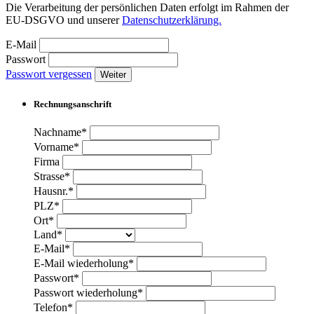
Die Verarbeitung der persönlichen Daten erfolgt im Rahmen der
EU-DSGVO und unserer
Datenschutzerklärung.
E-Mail
Passwort
Passwort vergessen
Weiter
Rechnungsanschrift
Nachname*
Vorname*
Firma
Strasse*
Hausnr.*
PLZ*
Ort*
Land*
E-Mail*
E-Mail wiederholung*
Passwort*
Passwort wiederholung*
Telefon*