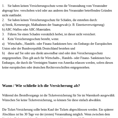
1. Sie haben keinen Versicherungsschutz wenn die Veranstaltung vom Veranstalter
abgesagt bzw. verschoben wird oder aus anderen den Veranstalter betreffenden Gründen
nicht stattfindet.
2. Sie haben keinen Versicherungsschutz für Schäden, die entstehen durch:
a) Streik, Kernenergie, Maßnahmen der Staatsgewalt (z. B. Einreiseverweigerung)
b) ABC-Waffen oder ABC-Materialien.
3. Führen Sie einen Schaden vorsätzlich herbei, ist dieser nicht versichert.
4. Kein Versicherungsschutz besteht, wenn:
a) Wirtschafts-, Handels- oder Finanz-Sanktionen bzw. ein Embargo der Europäischen
Union oder der Bundesrepublik Deutschland bestehen und
b) diese auf Sie oder uns direkt anwendbar sind oder dem Versicherungsschutz
entgegenstehen. Dies gilt auch für Wirtschafts-, Handels- oder Finanz- Sanktionen bzw.
Embargos, die durch die Vereinigten Staaten von Amerika erlassen werden, sofern diesen
keine europäischen oder deutschen Rechtsvorschriften entgegenstehen.
Wann / Wie schließe ich die Versicherung ab?
Während des Bestellvorgangs ist die Ticketversicherung für Sie im Warenkorb ausgewählt.
Wünschen Sie keine Ticketversicherung, so können Sie diese einfach abwählen.
Die Ticket-Versicherung sollte beim Kauf der Tickets abgeschlossen werden. Ein späterer
Abschluss ist bis 30 Tage vor der (ersten) Veranstaltung möglich. Wenn zwischen dem