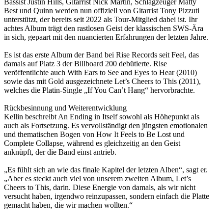
Bassist Justin Hills, Gitarrist Nick Martin, Schlagzeuger Matty
Best und Quinn werden nun offiziell von Gitarrist Tony Pizzuti
unterstützt, der bereits seit 2022 als Tour-Mitglied dabei ist. Ihr
achtes Album trägt den rastlosen Geist der klassischen SWS-Ära
in sich, gepaart mit den nuancierten Erfahrungen der letzten Jahre.
Es ist das erste Album der Band bei Rise Records seit Feel, das
damals auf Platz 3 der Billboard 200 debütierte. Rise
veröffentlichte auch With Ears to See and Eyes to Hear (2010)
sowie das mit Gold ausgezeichnete Let’s Cheers to This (2011),
welches die Platin-Single „If You Can’t Hang“ hervorbrachte.
Rückbesinnung und Weiterentwicklung
Kellin beschreibt An Ending in Itself sowohl als Höhepunkt als
auch als Fortsetzung. Es vervollständigt den jüngsten emotionalen
und thematischen Bogen von How It Feels to Be Lost und
Complete Collapse, während es gleichzeitig an den Geist
anknüpft, der die Band einst antrieb.
„Es fühlt sich an wie das finale Kapitel der letzten Alben“, sagt er.
„Aber es steckt auch viel von unserem zweiten Album, Let’s
Cheers to This, darin. Diese Energie von damals, als wir nicht
versucht haben, irgendwo reinzupassen, sondern einfach die Platte
gemacht haben, die wir machen wollten.“