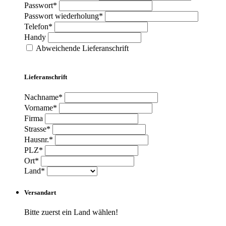
Passwort*
Passwort wiederholung*
Telefon*
Handy
Abweichende Lieferanschrift
Lieferanschrift
Nachname*
Vorname*
Firma
Strasse*
Hausnr.*
PLZ*
Ort*
Land*
Versandart
Bitte zuerst ein Land wählen!