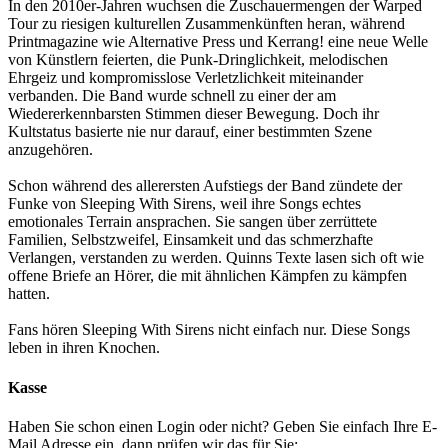
In den 2010er-Jahren wuchsen die Zuschauermengen der Warped
Tour zu riesigen kulturellen Zusammenkünften heran, während
Printmagazine wie Alternative Press und Kerrang! eine neue Welle
von Künstlern feierten, die Punk-Dringlichkeit, melodischen
Ehrgeiz und kompromisslose Verletzlichkeit miteinander
verbanden. Die Band wurde schnell zu einer der am
Wiedererkennbarsten Stimmen dieser Bewegung. Doch ihr
Kultstatus basierte nie nur darauf, einer bestimmten Szene
anzugehören.
Schon während des allerersten Aufstiegs der Band zündete der
Funke von Sleeping With Sirens, weil ihre Songs echtes
emotionales Terrain ansprachen. Sie sangen über zerrüttete
Familien, Selbstzweifel, Einsamkeit und das schmerzhafte
Verlangen, verstanden zu werden. Quinns Texte lasen sich oft wie
offene Briefe an Hörer, die mit ähnlichen Kämpfen zu kämpfen
hatten.
Fans hören Sleeping With Sirens nicht einfach nur. Diese Songs
leben in ihren Knochen.
Kasse
Haben Sie schon einen Login oder nicht? Geben Sie einfach Ihre E-
Mail Adresse ein, dann prüfen wir das für Sie: