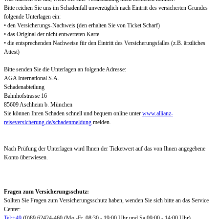
Bitte reichen Sie uns im Schadenfall unverzüglich nach Eintritt des versicherten Grundes
folgende Unterlagen ein:
• den Versicherungs-Nachweis (den erhalten Sie von Ticket Scharf)
• das Original der nicht entwerteten Karte
• die entsprechenden Nachweise für den Eintritt des Versicherungsfalles (z.B. ärztliches
Attest)
Bitte senden Sie die Unterlagen an folgende Adresse:
AGA International S.A.
Schadenabteilung
Bahnhofstrasse 16
85609 Aschheim b. München
Sie können Ihren Schaden schnell und bequem online unter
www.allianz-
reiseversicherung.de/schadenmeldung
melden.
Nach Prüfung der Unterlagen wird Ihnen der Ticketwert auf das von Ihnen angegebene
Konto überwiesen.
Fragen zum Versicherungsschutz:
Sollten Sie Fragen zum Versicherungsschutz haben, wenden Sie sich bitte an das Service
Center:
Tel:+49
(0)89.62424-460 (Mo.-Fr. 08:30 - 19:00 Uhr und Sa 09:00 - 14:00 Uhr)