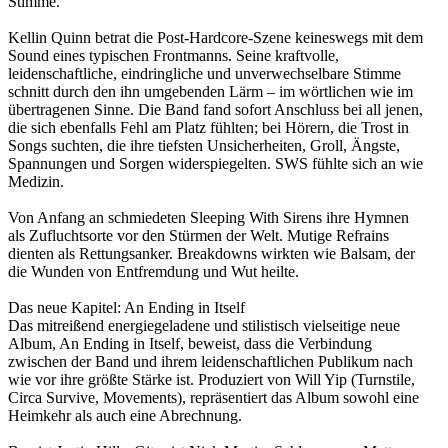
Stimme.
Kellin Quinn betrat die Post-Hardcore-Szene keineswegs mit dem
Sound eines typischen Frontmanns. Seine kraftvolle,
leidenschaftliche, eindringliche und unverwechselbare Stimme
schnitt durch den ihn umgebenden Lärm – im wörtlichen wie im
übertragenen Sinne. Die Band fand sofort Anschluss bei all jenen,
die sich ebenfalls Fehl am Platz fühlten; bei Hörern, die Trost in
Songs suchten, die ihre tiefsten Unsicherheiten, Groll, Ängste,
Spannungen und Sorgen widerspiegelten. SWS fühlte sich an wie
Medizin.
Von Anfang an schmiedeten Sleeping With Sirens ihre Hymnen
als Zufluchtsorte vor den Stürmen der Welt. Mutige Refrains
dienten als Rettungsanker. Breakdowns wirkten wie Balsam, der
die Wunden von Entfremdung und Wut heilte.
Das neue Kapitel: An Ending in Itself
Das mitreißend energiegeladene und stilistisch vielseitige neue
Album, An Ending in Itself, beweist, dass die Verbindung
zwischen der Band und ihrem leidenschaftlichen Publikum nach
wie vor ihre größte Stärke ist. Produziert von Will Yip (Turnstile,
Circa Survive, Movements), repräsentiert das Album sowohl eine
Heimkehr als auch eine Abrechnung.