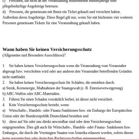
c) Personen, die nicht an der Veranstaltung teilnehmende minderjährige oder
pflegebedürftige Angehörige betreuen.
d) Personen, die gemeinsam mit Ihnen ein Ticket gekauft und versichert haben.
Außerdem deren Angehörige. Diese Regel gilt nur, wenn Sie mit höchstens vier weiteren
Personen gemeinsam Tickets für eine Veranstaltung gekauft haben.
Wann haben Sie keinen Versicherungsschutz
(Allgemeine und Besondere Ausschlüsse)?
1. Sie haben keinen Versicherungsschutz wenn die Veranstaltung vom Veranstalter
abgesagt bzw. verschoben wird oder aus anderen den Veranstalter betreffenden Gründen
nicht stattfindet.
2. Sie haben keinen Versicherungsschutz für Schäden, die entstehen durch:
a) Streik, Kernenergie, Maßnahmen der Staatsgewalt (z. B. Einreiseverweigerung)
b) ABC-Waffen oder ABC-Materialien.
3. Führen Sie einen Schaden vorsätzlich herbei, ist dieser nicht versichert.
4. Kein Versicherungsschutz besteht, wenn:
a) Wirtschafts-, Handels- oder Finanz-Sanktionen bzw. ein Embargo der Europäischen
Union oder der Bundesrepublik Deutschland bestehen und
b) diese auf Sie oder uns direkt anwendbar sind oder dem Versicherungsschutz
entgegenstehen. Dies gilt auch für Wirtschafts-, Handels- oder Finanz- Sanktionen bzw.
Embargos, die durch die Vereinigten Staaten von Amerika erlassen werden, sofern diesen
keine europäischen oder deutschen Rechtsvorschriften entgegenstehen.