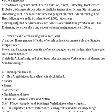
• Schwangerschaft
• Schaden am Eigentum durch: Feuer, Explosion, Sturm, Blitzschlag, Hochwasser,
Erdbeben, Wasserrohrbruch oder vorsätzliche Straftat eines Dritten. Sie müssen zur
Aufklärung vor Ort sein oder die Beschädigung ist erheblich. Als erheblich gilt die
Beschädigung, wenn die Schadenhöhe € 2.500,– übersteigt.
• Umzug aufgrund der Aufnahme eines Arbeits- oder Ausbildungsverhältnisses. Die
Entfernung zwischen altem und neuem Wohnort beträgt mindestens 100 km.
3. Wenn Sie die Veranstaltung versäumen, weil
a) das von Ihnen genutzte öffentliche Verkehrsmittel sich um mehr als drei Stunden
verspätet oder
b) weil das Fahrzeug, mit dem Sie die Veranstaltung erreichen wollten, eine Panne oder
einen Unfall hat oder
c) sich die Ankunft aufgrund eines Staus oder stockenden Verkehrs um mindestens drei
Stunden verzögert.
4. Risikopersonen sind
a) Ihre Angehörigen, dazu zählen wir abschließend:
• Kinder
• Eltern
• Geschwister
• Großeltern und Enkel
• Onkel und Tanten, Nichten und Neffen
Stief,- Pflege-, Adoptiv- und Schwieger-Verhältnisse stellen wir gleich.
b) Ihr Ehepartner, Lebenspartner oder Lebensgefährte und dessen Angehörige.