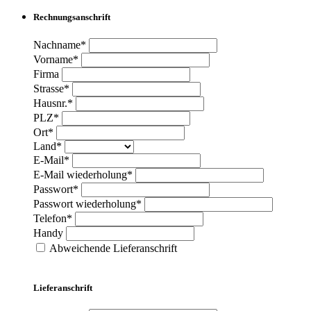
Rechnungsanschrift
Nachname*
Vorname*
Firma
Strasse*
Hausnr.*
PLZ*
Ort*
Land*
E-Mail*
E-Mail wiederholung*
Passwort*
Passwort wiederholung*
Telefon*
Handy
Abweichende Lieferanschrift
Lieferanschrift