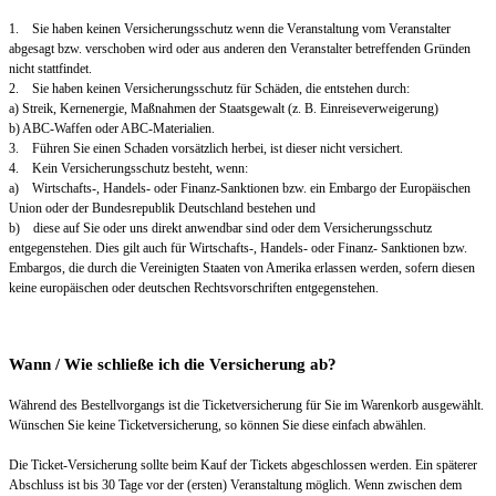
1. Sie haben keinen Versicherungsschutz wenn die Veranstaltung vom Veranstalter
abgesagt bzw. verschoben wird oder aus anderen den Veranstalter betreffenden Gründen
nicht stattfindet.
2. Sie haben keinen Versicherungsschutz für Schäden, die entstehen durch:
a) Streik, Kernenergie, Maßnahmen der Staatsgewalt (z. B. Einreiseverweigerung)
b) ABC-Waffen oder ABC-Materialien.
3. Führen Sie einen Schaden vorsätzlich herbei, ist dieser nicht versichert.
4. Kein Versicherungsschutz besteht, wenn:
a) Wirtschafts-, Handels- oder Finanz-Sanktionen bzw. ein Embargo der Europäischen
Union oder der Bundesrepublik Deutschland bestehen und
b) diese auf Sie oder uns direkt anwendbar sind oder dem Versicherungsschutz
entgegenstehen. Dies gilt auch für Wirtschafts-, Handels- oder Finanz- Sanktionen bzw.
Embargos, die durch die Vereinigten Staaten von Amerika erlassen werden, sofern diesen
keine europäischen oder deutschen Rechtsvorschriften entgegenstehen.
Wann / Wie schließe ich die Versicherung ab?
Während des Bestellvorgangs ist die Ticketversicherung für Sie im Warenkorb ausgewählt.
Wünschen Sie keine Ticketversicherung, so können Sie diese einfach abwählen.
Die Ticket-Versicherung sollte beim Kauf der Tickets abgeschlossen werden. Ein späterer
Abschluss ist bis 30 Tage vor der (ersten) Veranstaltung möglich. Wenn zwischen dem