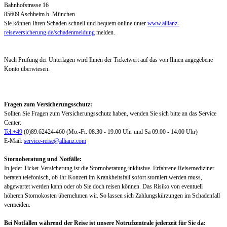
Bahnhofstrasse 16
85609 Aschheim b. München
Sie können Ihren Schaden schnell und bequem online unter
www.allianz-
reiseversicherung.de/schadenmeldung
melden.
Nach Prüfung der Unterlagen wird Ihnen der Ticketwert auf das von Ihnen angegebene
Konto überwiesen.
Fragen zum Versicherungsschutz:
Sollten Sie Fragen zum Versicherungsschutz haben, wenden Sie sich bitte an das Service
Center:
Tel:+49
(0)89.62424-460 (Mo.-Fr. 08:30 - 19:00 Uhr und Sa 09:00 - 14:00 Uhr)
E-Mail:
service-reise@allianz.com
Stornoberatung und Notfälle:
In jeder Ticket-Versicherung ist die Stornoberatung inklusive. Erfahrene Reisemediziner
beraten telefonisch, ob Ihr Konzert im Krankheitsfall sofort storniert werden muss,
abgewartet werden kann oder ob Sie doch reisen können. Das Risiko von eventuell
höheren Stornokosten übernehmen wir. So lassen sich Zahlungskürzungen im Schadenfall
vermeiden.
Bei Notfällen während der Reise ist unsere Notrufzentrale jederzeit für Sie da: