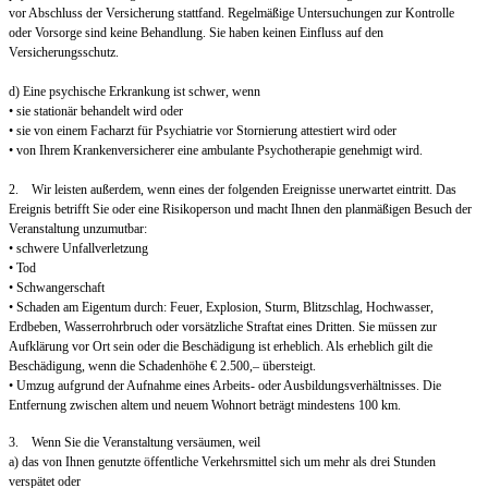
vor Abschluss der Versicherung stattfand. Regelmäßige Untersuchungen zur Kontrolle
oder Vorsorge sind keine Behandlung. Sie haben keinen Einfluss auf den
Versicherungsschutz.
d) Eine psychische Erkrankung ist schwer, wenn
• sie stationär behandelt wird oder
• sie von einem Facharzt für Psychiatrie vor Stornierung attestiert wird oder
• von Ihrem Krankenversicherer eine ambulante Psychotherapie genehmigt wird.
2. Wir leisten außerdem, wenn eines der folgenden Ereignisse unerwartet eintritt. Das
Ereignis betrifft Sie oder eine Risikoperson und macht Ihnen den planmäßigen Besuch der
Veranstaltung unzumutbar:
• schwere Unfallverletzung
• Tod
• Schwangerschaft
• Schaden am Eigentum durch: Feuer, Explosion, Sturm, Blitzschlag, Hochwasser,
Erdbeben, Wasserrohrbruch oder vorsätzliche Straftat eines Dritten. Sie müssen zur
Aufklärung vor Ort sein oder die Beschädigung ist erheblich. Als erheblich gilt die
Beschädigung, wenn die Schadenhöhe € 2.500,– übersteigt.
• Umzug aufgrund der Aufnahme eines Arbeits- oder Ausbildungsverhältnisses. Die
Entfernung zwischen altem und neuem Wohnort beträgt mindestens 100 km.
3. Wenn Sie die Veranstaltung versäumen, weil
a) das von Ihnen genutzte öffentliche Verkehrsmittel sich um mehr als drei Stunden
verspätet oder