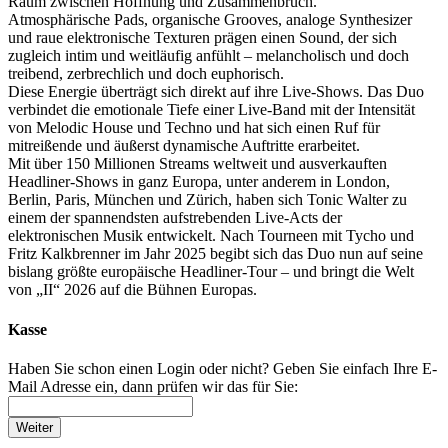
Raum zwischen Hoffnung und Zusammenbruch.
Atmosphärische Pads, organische Grooves, analoge Synthesizer
und raue elektronische Texturen prägen einen Sound, der sich
zugleich intim und weitläufig anfühlt – melancholisch und doch
treibend, zerbrechlich und doch euphorisch.
Diese Energie überträgt sich direkt auf ihre Live-Shows. Das Duo
verbindet die emotionale Tiefe einer Live-Band mit der Intensität
von Melodic House und Techno und hat sich einen Ruf für
mitreißende und äußerst dynamische Auftritte erarbeitet.
Mit über 150 Millionen Streams weltweit und ausverkauften
Headliner-Shows in ganz Europa, unter anderem in London,
Berlin, Paris, München und Zürich, haben sich Tonic Walter zu
einem der spannendsten aufstrebenden Live-Acts der
elektronischen Musik entwickelt. Nach Tourneen mit Tycho und
Fritz Kalkbrenner im Jahr 2025 begibt sich das Duo nun auf seine
bislang größte europäische Headliner-Tour – und bringt die Welt
von „II“ 2026 auf die Bühnen Europas.
Kasse
Haben Sie schon einen Login oder nicht? Geben Sie einfach Ihre E-
Mail Adresse ein, dann prüfen wir das für Sie:
Weiter