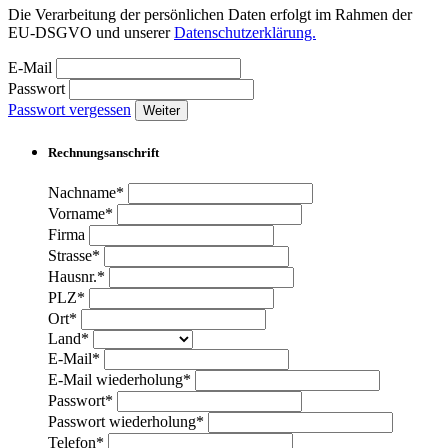
Die Verarbeitung der persönlichen Daten erfolgt im Rahmen der
EU-DSGVO und unserer
Datenschutzerklärung.
E-Mail
Passwort
Passwort vergessen
Weiter
Rechnungsanschrift
Nachname*
Vorname*
Firma
Strasse*
Hausnr.*
PLZ*
Ort*
Land*
E-Mail*
E-Mail wiederholung*
Passwort*
Passwort wiederholung*
Telefon*