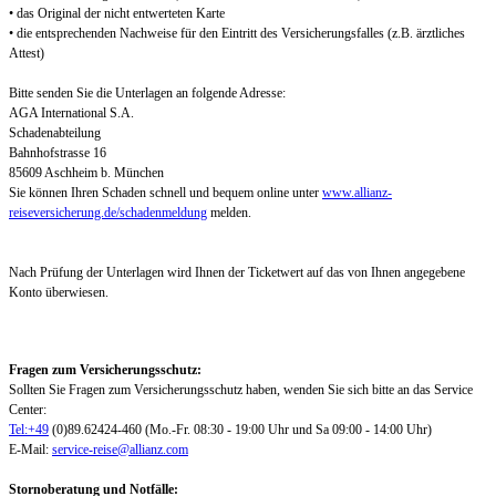
• das Original der nicht entwerteten Karte
• die entsprechenden Nachweise für den Eintritt des Versicherungsfalles (z.B. ärztliches
Attest)
Bitte senden Sie die Unterlagen an folgende Adresse:
AGA International S.A.
Schadenabteilung
Bahnhofstrasse 16
85609 Aschheim b. München
Sie können Ihren Schaden schnell und bequem online unter
www.allianz-
reiseversicherung.de/schadenmeldung
melden.
Nach Prüfung der Unterlagen wird Ihnen der Ticketwert auf das von Ihnen angegebene
Konto überwiesen.
Fragen zum Versicherungsschutz:
Sollten Sie Fragen zum Versicherungsschutz haben, wenden Sie sich bitte an das Service
Center:
Tel:+49
(0)89.62424-460 (Mo.-Fr. 08:30 - 19:00 Uhr und Sa 09:00 - 14:00 Uhr)
E-Mail:
service-reise@allianz.com
Stornoberatung und Notfälle: