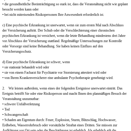
• die gesundheitliche Beeinträchtigung so stark ist, dass die Veranstaltung nicht wie geplant
besucht werden kann oder
• bei nicht mitreisenden Risikopersonen Ihre Anwesenheit erforderlich ist.
c) Eine psychische Erkrankung ist unerwartet, wenn sie zum ersten Mal nach Abschluss
der Versicherung auftritt. Der Schub oder die Verschlechterung einer chronischen
psychischen Erkrankung ist versichert, wenn die letzte Behandlung mindestens drei Jahre
vor Abschluss der Versicherung stattfand. Regelmäßige Untersuchungen zur Kontrolle
oder Vorsorge sind keine Behandlung. Sie haben keinen Einfluss auf den
Versicherungsschutz.
d) Eine psychische Erkrankung ist schwer, wenn
• sie stationär behandelt wird oder
• sie von einem Facharzt für Psychiatrie vor Stornierung attestiert wird oder
• von Ihrem Krankenversicherer eine ambulante Psychotherapie genehmigt wird.
2. Wir leisten außerdem, wenn eines der folgenden Ereignisse unerwartet eintritt. Das
Ereignis betrifft Sie oder eine Risikoperson und macht Ihnen den planmäßigen Besuch der
Veranstaltung unzumutbar:
• schwere Unfallverletzung
• Tod
• Schwangerschaft
• Schaden am Eigentum durch: Feuer, Explosion, Sturm, Blitzschlag, Hochwasser,
Erdbeben, Wasserrohrbruch oder vorsätzliche Straftat eines Dritten. Sie müssen zur
Aufklärung vor Ort sein oder die Beschädigung ist erheblich. Als erheblich gilt die