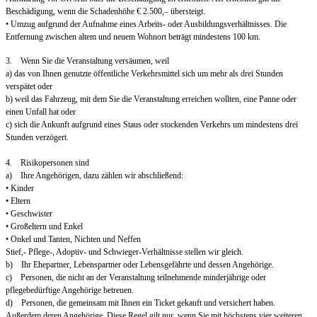
Beschädigung, wenn die Schadenhöhe € 2.500,– übersteigt.
• Umzug aufgrund der Aufnahme eines Arbeits- oder Ausbildungsverhältnisses. Die
Entfernung zwischen altem und neuem Wohnort beträgt mindestens 100 km.
3. Wenn Sie die Veranstaltung versäumen, weil
a) das von Ihnen genutzte öffentliche Verkehrsmittel sich um mehr als drei Stunden
verspätet oder
b) weil das Fahrzeug, mit dem Sie die Veranstaltung erreichen wollten, eine Panne oder
einen Unfall hat oder
c) sich die Ankunft aufgrund eines Staus oder stockenden Verkehrs um mindestens drei
Stunden verzögert.
4. Risikopersonen sind
a) Ihre Angehörigen, dazu zählen wir abschließend:
• Kinder
• Eltern
• Geschwister
• Großeltern und Enkel
• Onkel und Tanten, Nichten und Neffen
Stief,- Pflege-, Adoptiv- und Schwieger-Verhältnisse stellen wir gleich.
b) Ihr Ehepartner, Lebenspartner oder Lebensgefährte und dessen Angehörige.
c) Personen, die nicht an der Veranstaltung teilnehmende minderjährige oder
pflegebedürftige Angehörige betreuen.
d) Personen, die gemeinsam mit Ihnen ein Ticket gekauft und versichert haben.
Außerdem deren Angehörige. Diese Regel gilt nur, wenn Sie mit höchstens vier weiteren