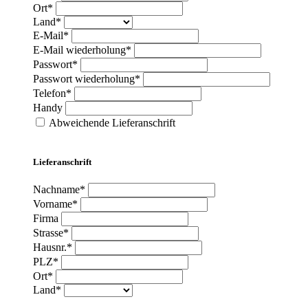
Ort*
Land*
E-Mail*
E-Mail wiederholung*
Passwort*
Passwort wiederholung*
Telefon*
Handy
Abweichende Lieferanschrift
Lieferanschrift
Nachname*
Vorname*
Firma
Strasse*
Hausnr.*
PLZ*
Ort*
Land*