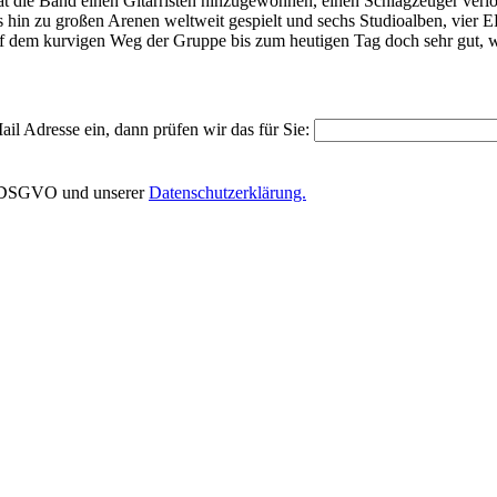
t die Band einen Gitarristen hinzugewonnen, einen Schlagzeuger verlor
hin zu großen Arenen weltweit gespielt und sechs Studioalben, vier E
auf dem kurvigen Weg der Gruppe bis zum heutigen Tag doch sehr gut, w
il Adresse ein, dann prüfen wir das für Sie:
EU-DSGVO und unserer
Datenschutzerklärung.