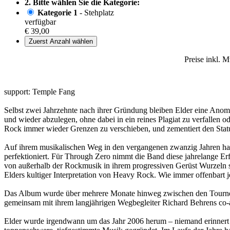
2. Bitte wählen Sie die Kategorie:
Kategorie 1
- Stehplatz
verfügbar
€ 39,00
Zuerst Anzahl wählen
Preise inkl. 
support: Temple Fang
Selbst zwei Jahrzehnte nach ihrer Gründung bleiben Elder eine Anoma
und wieder abzulegen, ohne dabei in ein reines Plagiat zu verfallen o
Rock immer wieder Grenzen zu verschieben, und zementiert den Stat
Auf ihrem musikalischen Weg in den vergangenen zwanzig Jahren hab
perfektioniert. Für Through Zero nimmt die Band diese jahrelange Erfa
von außerhalb der Rockmusik in ihrem progressiven Gerüst Wurzeln 
Elders kultiger Interpretation von Heavy Rock. Wie immer offenbart 
Das Album wurde über mehrere Monate hinweg zwischen den Tourneen 
gemeinsam mit ihrem langjährigen Wegbegleiter Richard Behrens co-
Elder wurde irgendwann um das Jahr 2006 herum – niemand erinnert si