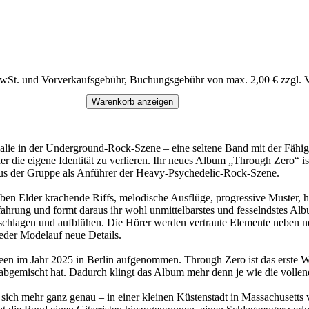
MwSt. und Vorverkaufsgebühr, Buchungsgebühr von max. 2,00 € zzgl. 
Warenkorb anzeigen
lie in der Underground-Rock-Szene – eine seltene Band mit der Fähigk
der die eigene Identität zu verlieren. Ihr neues Album „Through Zero“ i
us der Gruppe als Anführer der Heavy-Psychedelic-Rock-Szene.
en Elder krachende Riffs, melodische Ausflüge, progressive Muster, 
hrung und formt daraus ihr wohl unmittelbarstes und fesselndstes Album
schlagen und aufblühen. Die Hörer werden vertraute Elemente neben n
jeder Modelauf neue Details.
im Jahr 2025 in Berlin aufgenommen. Through Zero ist das erste Werk
abgemischt hat. Dadurch klingt das Album mehr denn je wie die vollen
ch mehr ganz genau – in einer kleinen Küstenstadt in Massachusetts vo