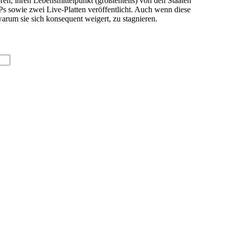
en, ihren Lebensmittelpunkt (größtenteils) von den Staaten
Ps sowie zwei Live-Platten veröffentlicht. Auch wenn diese
arum sie sich konsequent weigert, zu stagnieren.