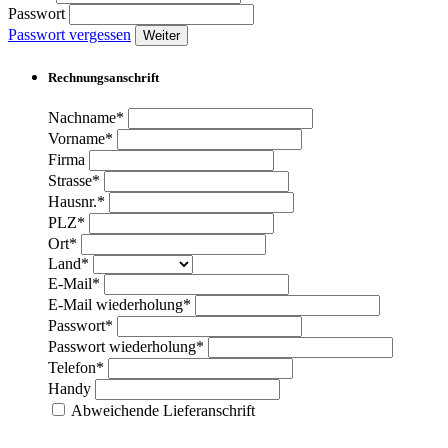
Passwort
Passwort vergessen
Weiter
Rechnungsanschrift
Nachname*
Vorname*
Firma
Strasse*
Hausnr.*
PLZ*
Ort*
Land*
E-Mail*
E-Mail wiederholung*
Passwort*
Passwort wiederholung*
Telefon*
Handy
Abweichende Lieferanschrift