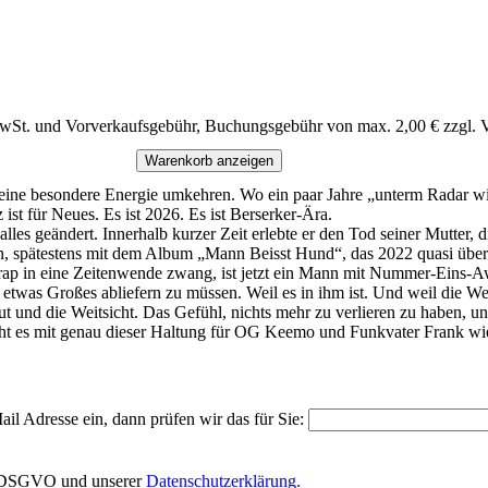
MwSt. und Vorverkaufsgebühr, Buchungsgebühr von max. 2,00 € zzgl. 
Warenkorb anzeigen
ine besondere Energie umkehren. Wo ein paar Jahre „unterm Radar wie
ist für Neues. Es ist 2026. Es ist Berserker-Ära.
les geändert. Innerhalb kurzer Zeit erlebte er den Tod seiner Mutter, 
en, spätestens mit dem Album „Mann Beisst Hund“, das 2022 quasi über
hrap in eine Zeitenwende zwang, ist jetzt ein Mann mit Nummer-Eins-Aw
etwas Großes abliefern zu müssen. Weil es in ihm ist. Und weil die Wel
und die Weitsicht. Das Gefühl, nichts mehr zu verlieren zu haben, un
eht es mit genau dieser Haltung für OG Keemo und Funkvater Frank wie
il Adresse ein, dann prüfen wir das für Sie:
EU-DSGVO und unserer
Datenschutzerklärung.