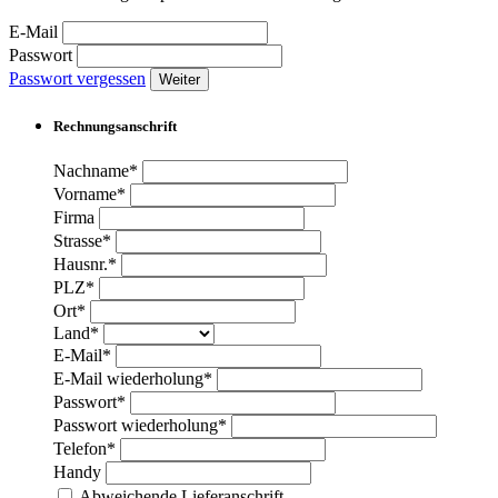
E-Mail
Passwort
Passwort vergessen
Weiter
Rechnungsanschrift
Nachname*
Vorname*
Firma
Strasse*
Hausnr.*
PLZ*
Ort*
Land*
E-Mail*
E-Mail wiederholung*
Passwort*
Passwort wiederholung*
Telefon*
Handy
Abweichende Lieferanschrift