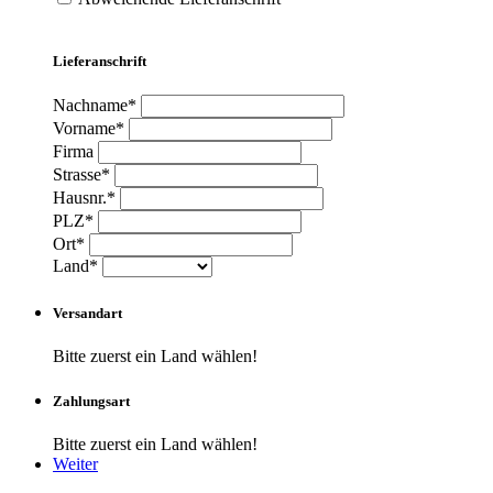
Lieferanschrift
Nachname*
Vorname*
Firma
Strasse*
Hausnr.*
PLZ*
Ort*
Land*
Versandart
Bitte zuerst ein Land wählen!
Zahlungsart
Bitte zuerst ein Land wählen!
Weiter