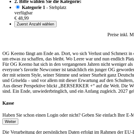
2. Bitte wählen Sie die Kategorie:
Kategorie 1
- Stehplatz
verfügbar
€ 48,99
Zuerst Anzahl wählen
Preise inkl. 
OG Keemo fängt am Ende an. Dort, wo sich Verlust und Schmerz in e
um etwas zu schaffen, das bleibt. Wo Leere war und nun endlich Platz 
Für OG Keemo hat sich in den vergangenen Jahren nicht weniger als al
everyone’s favorite Newcomer ist tatsächlich ein junger OG geword
der mit seinem Style, seiner Stimme und seiner Sturheit ganz Deutsc
und Griselda – und vor allem mit dieser Erwartung auf den Schultern, 
Aus dieser Perspektive blickt „BERSERKER +“ auf die Welt. Die Wut 
sind. Ein Ende, unwiederbringlich, und ein Anfang zugleich. 2027 g
Kasse
Haben Sie schon einen Login oder nicht? Geben Sie einfach Ihre E-Ma
Weiter
Die Verarbeitung der persönlichen Daten erfolgt im Rahmen der 