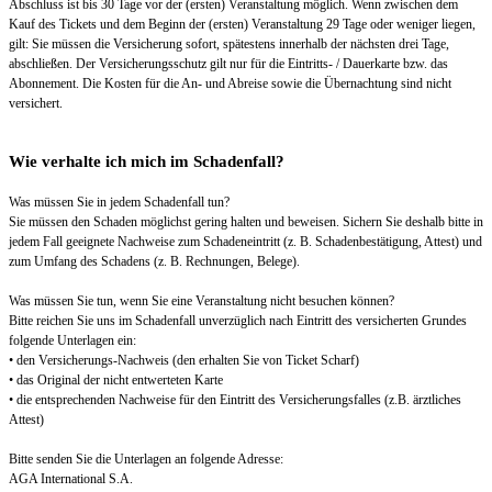
Abschluss ist bis 30 Tage vor der (ersten) Veranstaltung möglich. Wenn zwischen dem
Kauf des Tickets und dem Beginn der (ersten) Veranstaltung 29 Tage oder weniger liegen,
gilt: Sie müssen die Versicherung sofort, spätestens innerhalb der nächsten drei Tage,
abschließen. Der Versicherungsschutz gilt nur für die Eintritts- / Dauerkarte bzw. das
Abonnement. Die Kosten für die An- und Abreise sowie die Übernachtung sind nicht
versichert.
Wie verhalte ich mich im Schadenfall?
Was müssen Sie in jedem Schadenfall tun?
Sie müssen den Schaden möglichst gering halten und beweisen. Sichern Sie deshalb bitte in
jedem Fall geeignete Nachweise zum Schadeneintritt (z. B. Schadenbestätigung, Attest) und
zum Umfang des Schadens (z. B. Rechnungen, Belege).
Was müssen Sie tun, wenn Sie eine Veranstaltung nicht besuchen können?
Bitte reichen Sie uns im Schadenfall unverzüglich nach Eintritt des versicherten Grundes
folgende Unterlagen ein:
• den Versicherungs-Nachweis (den erhalten Sie von Ticket Scharf)
• das Original der nicht entwerteten Karte
• die entsprechenden Nachweise für den Eintritt des Versicherungsfalles (z.B. ärztliches
Attest)
Bitte senden Sie die Unterlagen an folgende Adresse:
AGA International S.A.