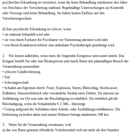
psychischen Erkrankung ist versichert, wenn die letzte Behandlung mindestens drei Jahre
vor Abschluss der Versicherung stattfand. Regelmäßige Untersuchungen zur Kontrolle
oder Vorsorge sind keine Behandlung. Sie haben keinen Einfluss auf den
Versicherungsschutz.
d) Eine psychische Erkrankung ist schwer, wenn
• sie stationär behandelt wird oder
• sie von einem Facharzt für Psychiatrie vor Stornierung attestiert wird oder
• von Ihrem Krankenversicherer eine ambulante Psychotherapie genehmigt wird.
2. Wir leisten außerdem, wenn eines der folgenden Ereignisse unerwartet eintritt. Das
Ereignis betrifft Sie oder eine Risikoperson und macht Ihnen den planmäßigen Besuch der
Veranstaltung unzumutbar:
• schwere Unfallverletzung
• Tod
• Schwangerschaft
• Schaden am Eigentum durch: Feuer, Explosion, Sturm, Blitzschlag, Hochwasser,
Erdbeben, Wasserrohrbruch oder vorsätzliche Straftat eines Dritten. Sie müssen zur
Aufklärung vor Ort sein oder die Beschädigung ist erheblich. Als erheblich gilt die
Beschädigung, wenn die Schadenhöhe € 2.500,– übersteigt.
• Umzug aufgrund der Aufnahme eines Arbeits- oder Ausbildungsverhältnisses. Die
Entfernung zwischen altem und neuem Wohnort beträgt mindestens 100 km.
3. Wenn Sie die Veranstaltung versäumen, weil
a) das von Ihnen genutzte öffentliche Verkehrsmittel sich um mehr als drei Stunden