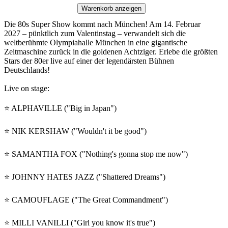
Warenkorb anzeigen
Die 80s Super Show kommt nach München! Am 14. Februar
2027 – pünktlich zum Valentinstag – verwandelt sich die
weltberühmte Olympiahalle München in eine gigantische
Zeitmaschine zurück in die goldenen Achtziger. Erlebe die größten
Stars der 80er live auf einer der legendärsten Bühnen
Deutschlands!
Live on stage:
⭐️ ALPHAVILLE ("Big in Japan")
⭐️ NIK KERSHAW ("Wouldn't it be good")
⭐️ SAMANTHA FOX ("Nothing's gonna stop me now")
⭐️ JOHNNY HATES JAZZ ("Shattered Dreams")
⭐️ CAMOUFLAGE ("The Great Commandment")
⭐️ MILLI VANILLI ("Girl you know it's true")