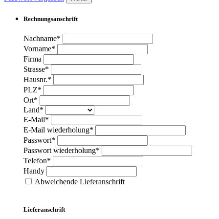
Rechnungsanschrift
Nachname*
Vorname*
Firma
Strasse*
Hausnr.*
PLZ*
Ort*
Land*
E-Mail*
E-Mail wiederholung*
Passwort*
Passwort wiederholung*
Telefon*
Handy
Abweichende Lieferanschrift
Lieferanschrift