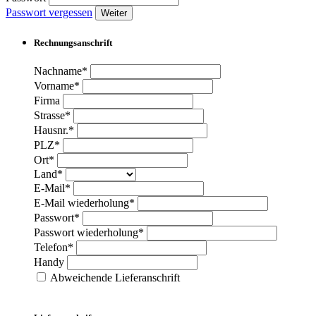
Passwort vergessen
Weiter
Rechnungsanschrift
Nachname*
Vorname*
Firma
Strasse*
Hausnr.*
PLZ*
Ort*
Land*
E-Mail*
E-Mail wiederholung*
Passwort*
Passwort wiederholung*
Telefon*
Handy
Abweichende Lieferanschrift