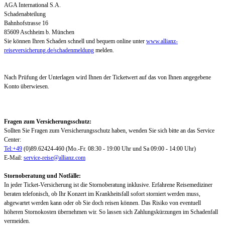
AGA International S.A.
Schadenabteilung
Bahnhofstrasse 16
85609 Aschheim b. München
Sie können Ihren Schaden schnell und bequem online unter
www.allianz-
reiseversicherung.de/schadenmeldung
melden.
Nach Prüfung der Unterlagen wird Ihnen der Ticketwert auf das von Ihnen angegebene
Konto überwiesen.
Fragen zum Versicherungsschutz:
Sollten Sie Fragen zum Versicherungsschutz haben, wenden Sie sich bitte an das Service
Center:
Tel:+49
(0)89.62424-460 (Mo.-Fr. 08:30 - 19:00 Uhr und Sa 09:00 - 14:00 Uhr)
E-Mail:
service-reise@allianz.com
Stornoberatung und Notfälle:
In jeder Ticket-Versicherung ist die Stornoberatung inklusive. Erfahrene Reisemediziner
beraten telefonisch, ob Ihr Konzert im Krankheitsfall sofort storniert werden muss,
abgewartet werden kann oder ob Sie doch reisen können. Das Risiko von eventuell
höheren Stornokosten übernehmen wir. So lassen sich Zahlungskürzungen im Schadenfall
vermeiden.