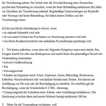
der Versicherung auftritt. Der Schub oder die Verschlechterung einer chronischen
psychischen Erkrankung ist versichert, wenn die letzte Behandlung mindestens drei Jahre
vor Abschluss der Versicherung stattfand. Regelmäßige Untersuchungen zur Kontrolle
oder Vorsorge sind keine Behandlung. Sie haben keinen Einfluss auf den
Versicherungsschutz.
d) Eine psychische Erkrankung ist schwer, wenn
• sie stationär behandelt wird oder
• sie von einem Facharzt für Psychiatrie vor Stornierung attestiert wird oder
• von Ihrem Krankenversicherer eine ambulante Psychotherapie genehmigt wird.
2. Wir leisten außerdem, wenn eines der folgenden Ereignisse unerwartet eintritt. Das
Ereignis betrifft Sie oder eine Risikoperson und macht Ihnen den planmäßigen Besuch der
Veranstaltung unzumutbar:
• schwere Unfallverletzung
• Tod
• Schwangerschaft
• Schaden am Eigentum durch: Feuer, Explosion, Sturm, Blitzschlag, Hochwasser,
Erdbeben, Wasserrohrbruch oder vorsätzliche Straftat eines Dritten. Sie müssen zur
Aufklärung vor Ort sein oder die Beschädigung ist erheblich. Als erheblich gilt die
Beschädigung, wenn die Schadenhöhe € 2.500,– übersteigt.
• Umzug aufgrund der Aufnahme eines Arbeits- oder Ausbildungsverhältnisses. Die
Entfernung zwischen altem und neuem Wohnort beträgt mindestens 100 km.
3. Wenn Sie die Veranstaltung versäumen, weil