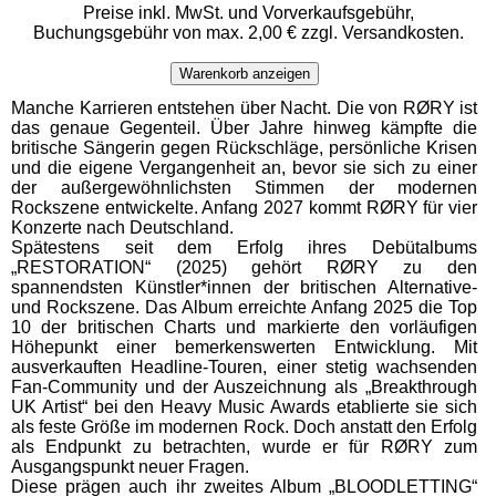
Preise inkl. MwSt. und Vorverkaufsgebühr,
Buchungsgebühr von max. 2,00 € zzgl. Versandkosten.
Warenkorb anzeigen
Manche Karrieren entstehen über Nacht. Die von RØRY ist
das genaue Gegenteil. Über Jahre hinweg kämpfte die
britische Sängerin gegen Rückschläge, persönliche Krisen
und die eigene Vergangenheit an, bevor sie sich zu einer
der außergewöhnlichsten Stimmen der modernen
Rockszene entwickelte. Anfang 2027 kommt RØRY für vier
Konzerte nach Deutschland.
Spätestens seit dem Erfolg ihres Debütalbums
„RESTORATION“ (2025) gehört RØRY zu den
spannendsten Künstler*innen der britischen Alternative-
und Rockszene. Das Album erreichte Anfang 2025 die Top
10 der britischen Charts und markierte den vorläufigen
Höhepunkt einer bemerkenswerten Entwicklung. Mit
ausverkauften Headline-Touren, einer stetig wachsenden
Fan-Community und der Auszeichnung als „Breakthrough
UK Artist“ bei den Heavy Music Awards etablierte sie sich
als feste Größe im modernen Rock. Doch anstatt den Erfolg
als Endpunkt zu betrachten, wurde er für RØRY zum
Ausgangspunkt neuer Fragen.
Diese prägen auch ihr zweites Album „BLOODLETTING“