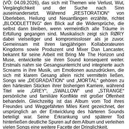
(VÖ: 04.09.2026), das sich mit Themen wie Verlust, Wut,
Vergänglichkeit und der Suche nach Sinn
auseinandersetzt. Während „RESTORATION“ von
Überleben, Heilung und Neuanfängen erzählte, richtet
„BLOODLETTING“ den Blick auf die Widersprüche, die
selbst dann bleiben, wenn vermeintlich alle Träume in
Erfüllung gegangen sind. Musikalisch zeigt sich RØRY
dabei vielseitiger und kompromissloser als je zuvor.
Gemeinsam mit ihren langjährigen Kollaborateuren
Kingdoms sowie Produzent und Mixer Dan Lancaster,
bekannt für seine Arbeit mit Bring Me The Horizon und
Muse, entwickelte sie ihren Sound konsequent weiter.
Erstmals nahm sie Gesangsunterricht und integrierte auch
Screams in ihre Musik, um Emotionen auszudrücken, die
sich mit klarem Gesang allein nicht vermitteln ließen.
Songs wie „DEGRADATION“ und „MORTAL“ gehören zu
den härtesten Stücken ihrer bisherigen Karriere, während
Titel wie „GREY“, „SWALLOW“ und „STRANGE“
persönliche und familiäre Konflikte mit großer Offenheit
behandeln. Gleichzeitig ist das Album vom Tod ihres
Freundes und Weggefährten Miles Kent gezeichnet, der
ursprünglich an der Entwicklung des härteren Sounds
beteiligt war. Seine Erkrankung und späterer Tod
hinterließen deutliche Spuren auf dem Album und verleihen
vielen Songs eine weitere Facette der Dringlichkeit.