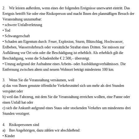
2. Wir leisten außerdem, wenn eines der folgenden Ereignisse unerwartet eintritt. Das
Ereignis betrifft Sie oder eine Risikoperson und macht Ihnen den planmäßigen Besuch der
Veranstaltung unzumutbar:
• schwere Unfallverletzung
• Tod
• Schwangerschaft
• Schaden am Eigentum durch: Feuer, Explosion, Sturm, Blitzschlag, Hochwasser,
Erdbeben, Wasserrohrbruch oder vorsätzliche Straftat eines Dritten. Sie müssen zur
Aufklärung vor Ort sein oder die Beschädigung ist erheblich. Als erheblich gilt die
Beschädigung, wenn die Schadenhöhe € 2.500,– übersteigt.
• Umzug aufgrund der Aufnahme eines Arbeits- oder Ausbildungsverhältnisses. Die
Entfernung zwischen altem und neuem Wohnort beträgt mindestens 100 km.
3. Wenn Sie die Veranstaltung versäumen, weil
a) das von Ihnen genutzte öffentliche Verkehrsmittel sich um mehr als drei Stunden
verspätet oder
b) weil das Fahrzeug, mit dem Sie die Veranstaltung erreichen wollten, eine Panne oder
einen Unfall hat oder
c) sich die Ankunft aufgrund eines Staus oder stockenden Verkehrs um mindestens drei
Stunden verzögert.
4. Risikopersonen sind
a) Ihre Angehörigen, dazu zählen wir abschließend:
• Kinder