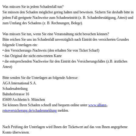
Was müssen Sie in jedem Schadenfall tun?
Sie müssen den Schaden möglichst gering halten und beweisen. Sichern Sie deshalb bitte in
jedem Fall geeignete Nachweise zum Schadeneintritt (z. B. Schadenbestätigung, Attest) und
zum Umfang des Schadens (z. B. Rechnungen, Belege).
Was müssen Sie tun, wenn Sie eine Veranstaltung nicht besuchen können?
Bitte reichen Sie uns im Schadenfall unverzüglich nach Eintritt des versicherten Grundes
folgende Unterlagen ein:
• den Versicherungs-Nachweis (den erhalten Sie von Ticket Scharf)
• das Original der nicht entwerteten Karte
• die entsprechenden Nachweise für den Eintritt des Versicherungsfalles (z.B. ärztliches
Attest)
Bitte senden Sie die Unterlagen an folgende Adresse:
AGA International S.A.
Schadenabteilung
Bahnhofstrasse 16
85609 Aschheim b. München
Sie können Ihren Schaden schnell und bequem online unter
www.allianz-
reiseversicherung.de/schadenmeldung
melden.
Nach Prüfung der Unterlagen wird Ihnen der Ticketwert auf das von Ihnen angegebene
Konto überwiesen.