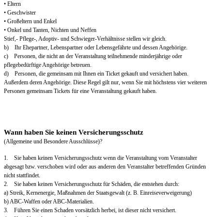
• Eltern
• Geschwister
• Großeltern und Enkel
• Onkel und Tanten, Nichten und Neffen
Stief,- Pflege-, Adoptiv- und Schwieger-Verhältnisse stellen wir gleich.
b) Ihr Ehepartner, Lebenspartner oder Lebensgefährte und dessen Angehörige.
c) Personen, die nicht an der Veranstaltung teilnehmende minderjährige oder
pflegebedürftige Angehörige betreuen.
d) Personen, die gemeinsam mit Ihnen ein Ticket gekauft und versichert haben.
Außerdem deren Angehörige. Diese Regel gilt nur, wenn Sie mit höchstens vier weiteren
Personen gemeinsam Tickets für eine Veranstaltung gekauft haben.
Wann haben Sie keinen Versicherungsschutz
(Allgemeine und Besondere Ausschlüsse)?
1. Sie haben keinen Versicherungsschutz wenn die Veranstaltung vom Veranstalter
abgesagt bzw. verschoben wird oder aus anderen den Veranstalter betreffenden Gründen
nicht stattfindet.
2. Sie haben keinen Versicherungsschutz für Schäden, die entstehen durch:
a) Streik, Kernenergie, Maßnahmen der Staatsgewalt (z. B. Einreiseverweigerung)
b) ABC-Waffen oder ABC-Materialien.
3. Führen Sie einen Schaden vorsätzlich herbei, ist dieser nicht versichert.