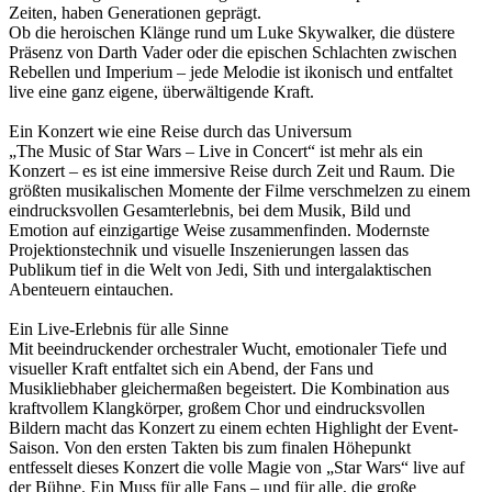
Zeiten, haben Generationen geprägt.
Ob die heroischen Klänge rund um Luke Skywalker, die düstere
Präsenz von Darth Vader oder die epischen Schlachten zwischen
Rebellen und Imperium – jede Melodie ist ikonisch und entfaltet
live eine ganz eigene, überwältigende Kraft.
Ein Konzert wie eine Reise durch das Universum
„The Music of Star Wars – Live in Concert“ ist mehr als ein
Konzert – es ist eine immersive Reise durch Zeit und Raum. Die
größten musikalischen Momente der Filme verschmelzen zu einem
eindrucksvollen Gesamterlebnis, bei dem Musik, Bild und
Emotion auf einzigartige Weise zusammenfinden. Modernste
Projektionstechnik und visuelle Inszenierungen lassen das
Publikum tief in die Welt von Jedi, Sith und intergalaktischen
Abenteuern eintauchen.
Ein Live-Erlebnis für alle Sinne
Mit beeindruckender orchestraler Wucht, emotionaler Tiefe und
visueller Kraft entfaltet sich ein Abend, der Fans und
Musikliebhaber gleichermaßen begeistert. Die Kombination aus
kraftvollem Klangkörper, großem Chor und eindrucksvollen
Bildern macht das Konzert zu einem echten Highlight der Event-
Saison. Von den ersten Takten bis zum finalen Höhepunkt
entfesselt dieses Konzert die volle Magie von „Star Wars“ live auf
der Bühne. Ein Muss für alle Fans – und für alle, die große