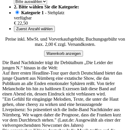
2. Bitte wählen Sie die Kategorie:
Kategorie 1
- Stehplatz
verfügbar
€ 22,50
Zuerst Anzahl wählen
Preise inkl. MwSt. und Vorverkaufsgebühr, Buchungsgebühr von
max. 2,00 € zzgl. Versandkosten.
Warenkorb anzeigen
Die Band Nachtkinder trägt ihr Debütalbum „Die Leider der
jungen N.“ hinaus in die Welt:
Auf ihrer ersten Headline-Tour quer durch Deutschland bietet das
junge Quartett aus Nürnberg eine extatische Show, die das
Publikum an alle Enden emotionaler Sphären reißt. Von tiefer
Melancholie bis hin zu haltlosen Exzessen lädt diese Band auf
einen Abend ein, dessen Eindruck nicht verblassen wird.
"Ein Gefühl für eingängige Melodien, Texte, die unter die Haut
gehen, ohne cheesy zu wirken und eine herausragende
Livepräsenz: So präsentiert sich die Indie-Band Nachtkinder aus
Nürnberg. Wir wagen daher die Prognose, dass die Franken kurz
vor dem Durchbruch stehen." (Laut.de: Ausgewählt als einer der
vielversprechendsten Newcomer des Jahres)