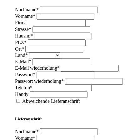
Nachname*
Vorname*
Firma
Strasse*
Hausnr.*
PLZ*
Ort*
Land*
E-Mail*
E-Mail wiederholung*
Passwort*
Passwort wiederholung*
Telefon*
Handy
Abweichende Lieferanschrift
Lieferanschrift
Nachname*
Vorname*