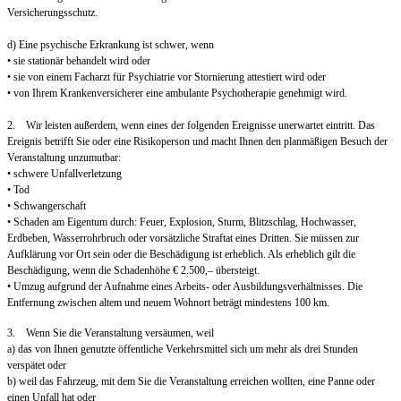
Versicherungsschutz.
d) Eine psychische Erkrankung ist schwer, wenn
• sie stationär behandelt wird oder
• sie von einem Facharzt für Psychiatrie vor Stornierung attestiert wird oder
• von Ihrem Krankenversicherer eine ambulante Psychotherapie genehmigt wird.
2. Wir leisten außerdem, wenn eines der folgenden Ereignisse unerwartet eintritt. Das
Ereignis betrifft Sie oder eine Risikoperson und macht Ihnen den planmäßigen Besuch der
Veranstaltung unzumutbar:
• schwere Unfallverletzung
• Tod
• Schwangerschaft
• Schaden am Eigentum durch: Feuer, Explosion, Sturm, Blitzschlag, Hochwasser,
Erdbeben, Wasserrohrbruch oder vorsätzliche Straftat eines Dritten. Sie müssen zur
Aufklärung vor Ort sein oder die Beschädigung ist erheblich. Als erheblich gilt die
Beschädigung, wenn die Schadenhöhe € 2.500,– übersteigt.
• Umzug aufgrund der Aufnahme eines Arbeits- oder Ausbildungsverhältnisses. Die
Entfernung zwischen altem und neuem Wohnort beträgt mindestens 100 km.
3. Wenn Sie die Veranstaltung versäumen, weil
a) das von Ihnen genutzte öffentliche Verkehrsmittel sich um mehr als drei Stunden
verspätet oder
b) weil das Fahrzeug, mit dem Sie die Veranstaltung erreichen wollten, eine Panne oder
einen Unfall hat oder