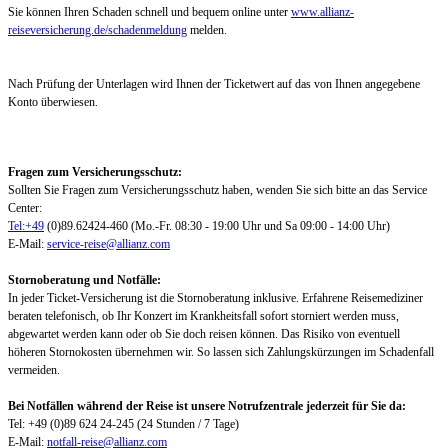
Sie können Ihren Schaden schnell und bequem online unter
www.allianz-
reiseversicherung.de/schadenmeldung
melden.
Nach Prüfung der Unterlagen wird Ihnen der Ticketwert auf das von Ihnen angegebene
Konto überwiesen.
Fragen zum Versicherungsschutz:
Sollten Sie Fragen zum Versicherungsschutz haben, wenden Sie sich bitte an das Service
Center:
Tel:+49
(0)89.62424-460 (Mo.-Fr. 08:30 - 19:00 Uhr und Sa 09:00 - 14:00 Uhr)
E-Mail:
service-reise@allianz.com
Stornoberatung und Notfälle:
In jeder Ticket-Versicherung ist die Stornoberatung inklusive. Erfahrene Reisemediziner
beraten telefonisch, ob Ihr Konzert im Krankheitsfall sofort storniert werden muss,
abgewartet werden kann oder ob Sie doch reisen können. Das Risiko von eventuell
höheren Stornokosten übernehmen wir. So lassen sich Zahlungskürzungen im Schadenfall
vermeiden.
Bei Notfällen während der Reise ist unsere Notrufzentrale jederzeit für Sie da:
Tel: +49 (0)89 624 24-245 (24 Stunden / 7 Tage)
E-Mail:
notfall-reise@allianz.com