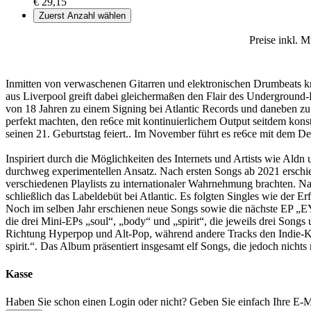
€ 29,15
Zuerst Anzahl wählen
Preise inkl. 
Inmitten von verwaschenen Gitarren und elektronischen Drumbeats kr
aus Liverpool greift dabei gleichermaßen den Flair des Underground-
von 18 Jahren zu einem Signing bei Atlantic Records und daneben zu
perfekt machten, den re6ce mit kontinuierlichem Output seitdem konst
seinen 21. Geburtstag feiert.. Im November führt es re6ce mit dem 
Inspiriert durch die Möglichkeiten des Internets und Artists wie Aldn
durchweg experimentellen Ansatz. Nach ersten Songs ab 2021 erschien
verschiedenen Playlists zu internationaler Wahrnehmung brachten. 
schließlich das Labeldebüt bei Atlantic. Es folgten Singles wie der 
Noch im selben Jahr erschienen neue Songs sowie die nächste EP „
die drei Mini-EPs „soul“, „body“ und „spirit“, die jeweils drei S
Richtung Hyperpop und Alt-Pop, während andere Tracks den Indie-Ker
spirit.“. Das Album präsentiert insgesamt elf Songs, die jedoch nichts
Kasse
Haben Sie schon einen Login oder nicht? Geben Sie einfach Ihre E-Ma