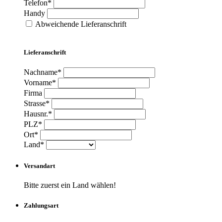
Telefon*
Handy
Abweichende Lieferanschrift
Lieferanschrift
Nachname*
Vorname*
Firma
Strasse*
Hausnr.*
PLZ*
Ort*
Land*
Versandart
Bitte zuerst ein Land wählen!
Zahlungsart