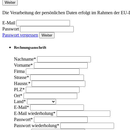
Weiter
Die Verarbeitung der persönlichen Daten erfolgt im Rahmen der 
E-Mail
Passwort
Passwort vergessen
Weiter
Rechnungsanschrift
Nachname*
Vorname*
Firma
Strasse*
Hausnr.*
PLZ*
Ort*
Land*
E-Mail*
E-Mail wiederholung*
Passwort*
Passwort wiederholung*