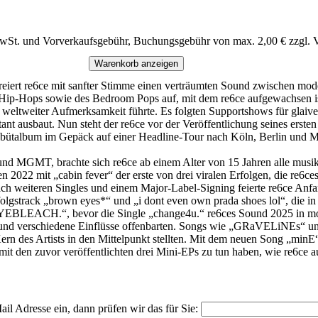
MwSt. und Vorverkaufsgebühr, Buchungsgebühr von max. 2,00 € zzgl. 
Warenkorb anzeigen
eiert re6ce mit sanfter Stimme einen verträumten Sound zwischen mod
Hip-Hops sowie des Bedroom Pops auf, mit dem re6ce aufgewachsen ist. 
 weltweiter Aufmerksamkeit führte. Es folgten Supportshows für glai
ant ausbaut. Nun steht der re6ce vor der Veröffentlichung seines ersten
Debütalbum im Gepäck auf einer Headline-Tour nach Köln, Berlin und 
 und MGMT, brachte sich re6ce ab einem Alter von 15 Jahren alle musika
 2022 mit „cabin fever“ der erste von drei viralen Erfolgen, die re6c
Nach weiteren Singles und einem Major-Label-Signing feierte re6ce An
Erfolgstrack „brown eyes*“ und „i dont even own prada shoes lol“, die 
EYEBLEACH.“, bevor die Single „change4u.“ re6ces Sound 2025 in mod
ongs und verschiedene Einflüsse offenbarten. Songs wie „GRaVELiNEs
n des Artists in den Mittelpunkt stellten. Mit dem neuen Song „minE“
 mit den zuvor veröffentlichten drei Mini-EPs zu tun haben, wie re6ce au
il Adresse ein, dann prüfen wir das für Sie: