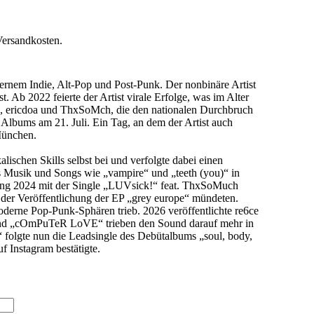
Versandkosten.
ernem Indie, Alt-Pop und Post-Punk. Der nonbinäre Artist
Ab 2022 feierte der Artist virale Erfolge, was im Alter
ve, ericdoa und ThxSoMch, die den nationalen Durchbruch
 Albums am 21. Juli. Ein Tag, an dem der Artist auch
München.
lischen Skills selbst bei und verfolgte dabei einen
es Musik und Songs wie „vampire“ und „teeth (you)“ in
fang 2024 mit der Single „LUVsick!“ feat. ThxSoMuch
in der Veröffentlichung der EP „grey europe“ mündeten.
erne Pop-Punk-Sphären trieb. 2026 veröffentlichte re6ce
“ und „cOmPuTeR LoVE“ trieben den Sound darauf mehr in
 folgte nun die Leadsingle des Debütalbums „soul, body,
f Instagram bestätigte.