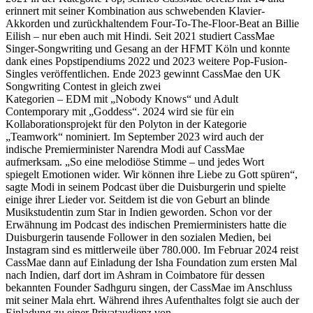
erinnert mit seiner Kombination aus schwebenden Klavier-
Akkorden und zurückhaltendem Four-To-The-Floor-Beat an Billie
Eilish – nur eben auch mit Hindi. Seit 2021 studiert CassMae
Singer-Songwriting und Gesang an der HFMT Köln und konnte
dank eines Popstipendiums 2022 und 2023 weitere Pop-Fusion-
Singles veröffentlichen. Ende 2023 gewinnt CassMae den UK
Songwriting Contest in gleich zwei
Kategorien – EDM mit „Nobody Knows“ und Adult
Contemporary mit „Goddess“. 2024 wird sie für ein
Kollaborationsprojekt für den Polyton in der Kategorie
„Teamwork“ nominiert. Im September 2023 wird auch der
indische Premierminister Narendra Modi auf CassMae
aufmerksam. „So eine melodiöse Stimme – und jedes Wort
spiegelt Emotionen wider. Wir können ihre Liebe zu Gott spüren“,
sagte Modi in seinem Podcast über die Duisburgerin und spielte
einige ihrer Lieder vor. Seitdem ist die von Geburt an blinde
Musikstudentin zum Star in Indien geworden. Schon vor der
Erwähnung im Podcast des indischen Premierministers hatte die
Duisburgerin tausende Follower in den sozialen Medien, bei
Instagram sind es mittlerweile über 780.000. Im Februar 2024 reist
CassMae dann auf Einladung der Isha Foundation zum ersten Mal
nach Indien, darf dort im Ashram in Coimbatore für dessen
bekannten Founder Sadhguru singen, der CassMae im Anschluss
mit seiner Mala ehrt. Während ihres Aufenthaltes folgt sie auch der
Einladung zu einer Privataudienz von