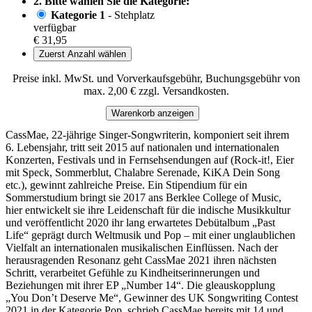
2. Bitte wählen Sie die Kategorie:
Kategorie 1
- Stehplatz
verfügbar
€ 31,95
Zuerst Anzahl wählen
Preise inkl. MwSt. und Vorverkaufsgebühr, Buchungsgebühr von
max. 2,00 € zzgl. Versandkosten.
Warenkorb anzeigen
CassMae, 22-jährige Singer-Songwriterin, komponiert seit ihrem
6. Lebensjahr, tritt seit 2015 auf nationalen und internationalen
Konzerten, Festivals und in Fernsehsendungen auf (Rock-it!, Eier
mit Speck, Sommerblut, Chalabre Serenade, KiKA Dein Song
etc.), gewinnt zahlreiche Preise. Ein Stipendium für ein
Sommerstudium bringt sie 2017 ans Berklee College of Music,
hier entwickelt sie ihre Leidenschaft für die indische Musikkultur
und veröffentlicht 2020 ihr lang erwartetes Debütalbum „Past
Life“ geprägt durch Weltmusik und Pop – mit einer unglaublichen
Vielfalt an internationalen musikalischen Einflüssen. Nach der
herausragenden Resonanz geht CassMae 2021 ihren nächsten
Schritt, verarbeitet Gefühle zu Kindheitserinnerungen und
Beziehungen mit ihrer EP „Number 14“. Die gleauskopplung
„You Don’t Deserve Me“, Gewinner des UK Songwriting Contest
2021 in der Kategorie Pop, schrieb CassMae bereits mit 14 und