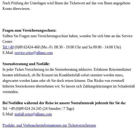
Nach Prüfung der Unterlagen wird Ihnen der Ticketwert auf das von Ihnen angegebene
Konto überwiesen.
Fragen zum Versicherungsschutz:
Sollten Sie Fragen zum Versicherungsschutz haben, wenden Sie sich bitte an das Service
Center:
Tel:+49
(0)89.62424-460 (Mo.-Fr. 08:30 - 19:00 Uhr und Sa 09:00 - 14:00 Uhr)
E-Mail:
service-reise@allianz.com
Stornoberatung und Notfälle:
In jeder Ticket-Versicherung ist die Stornoberatung inklusive. Erfahrene Reisemediziner
beraten telefonisch, ob Ihr Konzert im Krankheitsfall sofort storniert werden muss,
abgewartet werden kann oder ob Sie doch reisen können. Das Risiko von eventuell
höheren Stornokosten übernehmen wir. So lassen sich Zahlungskürzungen im Schadenfall
vermeiden.
Bei Notfällen während der Reise ist unsere Notrufzentrale jederzeit für Sie da:
Tel: +49 (0)89 624 24-245 (24 Stunden / 7 Tage)
E-Mail:
notfall-reise@allianz.com
Produkt- und Verbraucherinformationen zur Ticketversicherung