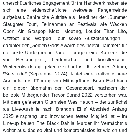
unerschütterliches Engagement für ihr Handwerk haben sie
sich eine leidenschaftliche, weltweite Fangemeinde
aufgebaut. Zahlreiche Auftritte als Headliner der „Summer
Slaughter Tour“, Teilnahmen an Festivals wie Wacken
Open Air, Graspop Metal Meeting, Louder Than Life,
Ozzfest und Warped Tour sowie Auszeichnungen –
darunter der „Golden Gods Award“ des *Metal Hammer* für
die beste Underground-Band – prägen eine Karriere, die
von Beständigkeit, Leidenschaft und künstlerischer
Weiterentwicklung gekennzeichnet ist. Ihr zehntes Album,
*Servitude* (September 2024), läutet eine kraftvolle neue
Ära unter der Führung von Mitbegründer Brian Eschbach
ein; dieser übernahm den Gesangspart, nachdem der
beliebte Mitbegründer Trevor Strnad 2022 verstorben war.
Mit dem gefeierten Gitarristen Wes Hauch – der zunächst
als Live-Aushilfe nach Brandon Ellis’ Abschied Anfang
2025 einsprang und inzwischen festes Mitglied ist – im
Line-up bauen The Black Dahlia Murder ihr Vermächtnis
weiter aus, das so vital und kompromisslos ist wie eh und