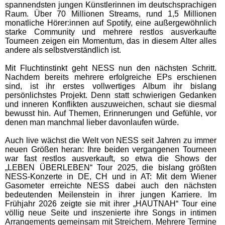
spannendsten jungen Künstlerinnen im deutschsprachigen
Raum. Über 70 Millionen Streams, rund 1,5 Millionen
monatliche Hörer:innen auf Spotify, eine außergewöhnlich
starke Community und mehrere restlos ausverkaufte
Tourneen zeigen ein Momentum, das in diesem Alter alles
andere als selbstverständlich ist.
Mit Fluchtinstinkt geht NESS nun den nächsten Schritt.
Nachdem bereits mehrere erfolgreiche EPs erschienen
sind, ist ihr erstes vollwertiges Album ihr bislang
persönlichstes Projekt. Denn statt schwierigen Gedanken
und inneren Konflikten auszuweichen, schaut sie diesmal
bewusst hin. Auf Themen, Erinnerungen und Gefühle, vor
denen man manchmal lieber davonlaufen würde.
Auch live wächst die Welt von NESS seit Jahren zu immer
neuen Größen heran: Ihre beiden vergangenen Tourneen
war fast restlos ausverkauft, so etwa die Shows der
„LEBEN ÜBERLEBEN“ Tour 2025, die bislang größten
NESS-Konzerte in DE, CH und in AT: Mit dem Wiener
Gasometer erreichte NESS dabei auch den nächsten
bedeutenden Meilenstein in ihrer jungen Karriere. Im
Frühjahr 2026 zeigte sie mit ihrer „HAUTNAH“ Tour eine
völlig neue Seite und inszenierte ihre Songs in intimen
Arrangements gemeinsam mit Streichern. Mehrere Termine