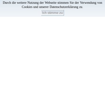
Durch die weitere Nutzung der Webseite stimmen Sie der Verwendung von
Cookies und unserer
Datenschutzerklärung
zu.
Ich stimme zu
Artikel löschen?
×
Artikel aus dem Warenkorb löschen?
Löschen
Abbrechen
Passwort zurücksetzen
×
Wenn sie ihr Passwort zurücksetzen wollen, senden wir ihnen eine E-
Mail mit weiteren Anweisungen.
Wollen sie jetzt ihr Passwort zurücksetzen?
Zurücksetzen
Abbrechen