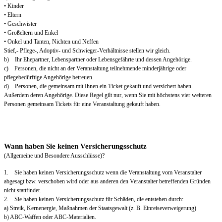
• Kinder
• Eltern
• Geschwister
• Großeltern und Enkel
• Onkel und Tanten, Nichten und Neffen
Stief,- Pflege-, Adoptiv- und Schwieger-Verhältnisse stellen wir gleich.
b) Ihr Ehepartner, Lebenspartner oder Lebensgefährte und dessen Angehörige.
c) Personen, die nicht an der Veranstaltung teilnehmende minderjährige oder
pflegebedürftige Angehörige betreuen.
d) Personen, die gemeinsam mit Ihnen ein Ticket gekauft und versichert haben.
Außerdem deren Angehörige. Diese Regel gilt nur, wenn Sie mit höchstens vier weiteren
Personen gemeinsam Tickets für eine Veranstaltung gekauft haben.
Wann haben Sie keinen Versicherungsschutz
(Allgemeine und Besondere Ausschlüsse)?
1. Sie haben keinen Versicherungsschutz wenn die Veranstaltung vom Veranstalter
abgesagt bzw. verschoben wird oder aus anderen den Veranstalter betreffenden Gründen
nicht stattfindet.
2. Sie haben keinen Versicherungsschutz für Schäden, die entstehen durch:
a) Streik, Kernenergie, Maßnahmen der Staatsgewalt (z. B. Einreiseverweigerung)
b) ABC-Waffen oder ABC-Materialien.