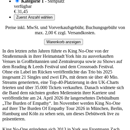
Kategorie 1
- Stehplatz
verfügbar
€ 31,45
Zuerst Anzahl wählen
Preise inkl. MwSt. und Vorverkaufsgebühr, Buchungsgebühr von
max. 2,00 € zzgl. Versandkosten.
Warenkorb anzeigen
In den letzten zehn Jahren führte es King No-One von der
Straßenmusik in ihrer Heimatstadt York hin zu ausverkauften
Venues in Großbritannien und Zentraleuropa sowie zu Shows auf
dem Reading & Leeds Festival und dem Crossroads Festival.
Ohne ein Label im Rücken veröffentlichte das Trio bis 2025
insgesamt 21 Singles und zwei EPs, mit denen sie über 40 Mio.
Streams generierten, eine Top-40-Platzierung in den UK-Charts
feierten und über 35.000 Tickets verkauften. Danach widmete sich
die Band dem nächsten großen Meilenstein ihrer Karriere und
veröffentlichte am 24. April 2026 ihr langersehntes Debütalbum
„The Burden of Empathy“. Im November werden King No-One
auf ihrer The Burden Of Empathy Tour 2026 in München, Berlin,
Hamburg und Köln zu sehen sein, um dieses Debütwerk live zu
präsentieren.
King No-One gründeten sich 2013 in York aus Frontmann Zach