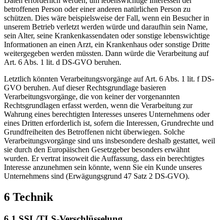
Daten erforderlich werden, um lebenswichtige Interessen der
betroffenen Person oder einer anderen natürlichen Person zu
schützen. Dies wäre beispielsweise der Fall, wenn ein Besucher in
unserem Betrieb verletzt werden würde und daraufhin sein Name,
sein Alter, seine Krankenkassendaten oder sonstige lebenswichtige
Informationen an einen Arzt, ein Krankenhaus oder sonstige Dritte
weitergegeben werden müssten. Dann würde die Verarbeitung auf
Art. 6 Abs. 1 lit. d DS-GVO beruhen.
Letztlich könnten Verarbeitungsvorgänge auf Art. 6 Abs. 1 lit. f DS-
GVO beruhen. Auf dieser Rechtsgrundlage basieren
Verarbeitungsvorgänge, die von keiner der vorgenannten
Rechtsgrundlagen erfasst werden, wenn die Verarbeitung zur
Wahrung eines berechtigten Interesses unseres Unternehmens oder
eines Dritten erforderlich ist, sofern die Interessen, Grundrechte und
Grundfreiheiten des Betroffenen nicht überwiegen. Solche
Verarbeitungsvorgänge sind uns insbesondere deshalb gestattet, weil
sie durch den Europäischen Gesetzgeber besonders erwähnt
wurden. Er vertrat insoweit die Auffassung, dass ein berechtigtes
Interesse anzunehmen sein könnte, wenn Sie ein Kunde unseres
Unternehmens sind (Erwägungsgrund 47 Satz 2 DS-GVO).
6 Technik
6.1 SSL/TLS-Verschlüsselung