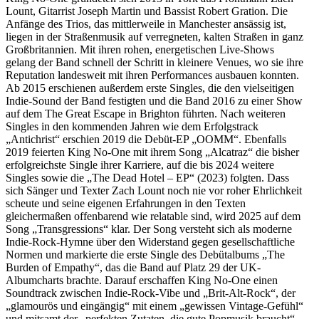
Lount, Gitarrist Joseph Martin und Bassist Robert Gration. Die
Anfänge des Trios, das mittlerweile in Manchester ansässig ist,
liegen in der Straßenmusik auf verregneten, kalten Straßen in ganz
Großbritannien. Mit ihren rohen, energetischen Live-Shows
gelang der Band schnell der Schritt in kleinere Venues, wo sie ihre
Reputation landesweit mit ihren Performances ausbauen konnten.
Ab 2015 erschienen außerdem erste Singles, die den vielseitigen
Indie-Sound der Band festigten und die Band 2016 zu einer Show
auf dem The Great Escape in Brighton führten. Nach weiteren
Singles in den kommenden Jahren wie dem Erfolgstrack
„Antichrist“ erschien 2019 die Debüt-EP „OOMM“. Ebenfalls
2019 feierten King No-One mit ihrem Song „Alcatraz“ die bisher
erfolgreichste Single ihrer Karriere, auf die bis 2024 weitere
Singles sowie die „The Dead Hotel – EP“ (2023) folgten. Dass
sich Sänger und Texter Zach Lount noch nie vor roher Ehrlichkeit
scheute und seine eigenen Erfahrungen in den Texten
gleichermaßen offenbarend wie relatable sind, wird 2025 auf dem
Song „Transgressions“ klar. Der Song versteht sich als moderne
Indie-Rock-Hymne über den Widerstand gegen gesellschaftliche
Normen und markierte die erste Single des Debütalbums „The
Burden of Empathy“, das die Band auf Platz 29 der UK-
Albumcharts brachte. Darauf erschaffen King No-One einen
Soundtrack zwischen Indie-Rock-Vibe und „Brit-Alt-Rock“, der
„glamourös und eingängig“ mit einem „gewissen Vintage-Gefühl“
und mitsamt der „perfekten Zutaten, die gute Popmusik braucht“