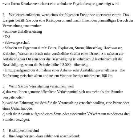
• von Ihrem Krankenversicherer eine ambulante Psychotherapie genehmigt wird.
2. Wir leisten außerdem, wenn eines der folgenden Ereignisse unerwartet eintritt. Das
Ereignis betrifft Sie oder eine Risikoperson und macht Ihnen den planmäßigen Besuch der
Veranstaltung unzumutbar:
• schwere Unfallverletzung
• Tod
• Schwangerschaft
• Schaden am Eigentum durch: Feuer, Explosion, Sturm, Blitzschlag, Hochwasser,
Erdbeben, Wasserrohrbruch oder vorsätzliche Straftat eines Dritten. Sie müssen zur
Aufklärung vor Ort sein oder die Beschädigung ist erheblich. Als erheblich gilt die
Beschädigung, wenn die Schadenhöhe € 2.500,– übersteigt.
• Umzug aufgrund der Aufnahme eines Arbeits- oder Ausbildungsverhältnisses. Die
Entfernung zwischen altem und neuem Wohnort beträgt mindestens 100 km.
3. Wenn Sie die Veranstaltung versäumen, weil
a) das von Ihnen genutzte öffentliche Verkehrsmittel sich um mehr als drei Stunden
verspätet oder
b) weil das Fahrzeug, mit dem Sie die Veranstaltung erreichen wollten, eine Panne oder
einen Unfall hat oder
c) sich die Ankunft aufgrund eines Staus oder stockenden Verkehrs um mindestens drei
Stunden verzögert.
4. Risikopersonen sind
a) Ihre Angehörigen, dazu zählen wir abschließend: