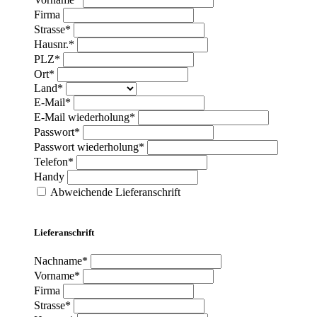
Firma
Strasse*
Hausnr.*
PLZ*
Ort*
Land*
E-Mail*
E-Mail wiederholung*
Passwort*
Passwort wiederholung*
Telefon*
Handy
Abweichende Lieferanschrift
Lieferanschrift
Nachname*
Vorname*
Firma
Strasse*