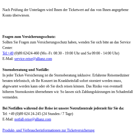
Nach Prüfung der Unterlagen wird Ihnen der Ticketwert auf das von Ihnen angegebene
Konto überwiesen.
Fragen zum Versicherungsschutz:
Sollten Sie Fragen zum Versicherungsschutz haben, wenden Sie sich bitte an das Service
Center:
Tel:+49
(0)89.62424-460 (Mo.-Fr. 08:30 - 19:00 Uhr und Sa 09:00 - 14:00 Uhr)
E-Mail:
service-reise@allianz.com
Stornoberatung und Notfälle:
In jeder Ticket-Versicherung ist die Stornoberatung inklusive. Erfahrene Reisemediziner
beraten telefonisch, ob Ihr Konzert im Krankheitsfall sofort storniert werden muss,
abgewartet werden kann oder ob Sie doch reisen können. Das Risiko von eventuell
höheren Stornokosten übernehmen wir. So lassen sich Zahlungskürzungen im Schadenfall
vermeiden.
Bei Notfällen während der Reise ist unsere Notrufzentrale jederzeit für Sie da:
Tel: +49 (0)89 624 24-245 (24 Stunden / 7 Tage)
E-Mail:
notfall-reise@allianz.com
Produkt- und Verbraucherinformationen zur Ticketversicherung