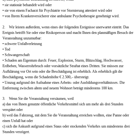
• sie stationär behandelt wird oder
• sie von einem Facharzt für Psychiatrie vor Stornierung attestiert wird oder
• von Ihrem Krankenversicherer eine ambulante Psychotherapie genehmigt wird.
2. Wir leisten außerdem, wenn eines der folgenden Ereignisse unerwartet eintritt. Das
Ereignis betrifft Sie oder eine Risikoperson und macht Ihnen den planmäßigen Besuch der
Veranstaltung unzumutbar:
• schwere Unfallverletzung
• Tod
• Schwangerschaft
• Schaden am Eigentum durch: Feuer, Explosion, Sturm, Blitzschlag, Hochwasser,
Erdbeben, Wasserrohrbruch oder vorsätzliche Straftat eines Dritten. Sie müssen zur
Aufklärung vor Ort sein oder die Beschädigung ist erheblich. Als erheblich gilt die
Beschädigung, wenn die Schadenhöhe € 2.500,– übersteigt.
• Umzug aufgrund der Aufnahme eines Arbeits- oder Ausbildungsverhältnisses. Die
Entfernung zwischen altem und neuem Wohnort beträgt mindestens 100 km.
3. Wenn Sie die Veranstaltung versäumen, weil
a) das von Ihnen genutzte öffentliche Verkehrsmittel sich um mehr als drei Stunden
verspätet oder
b) weil das Fahrzeug, mit dem Sie die Veranstaltung erreichen wollten, eine Panne oder
einen Unfall hat oder
c) sich die Ankunft aufgrund eines Staus oder stockenden Verkehrs um mindestens drei
Stunden verzögert.