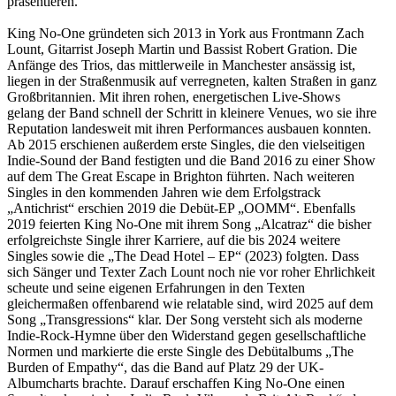
präsentieren.
King No-One gründeten sich 2013 in York aus Frontmann Zach
Lount, Gitarrist Joseph Martin und Bassist Robert Gration. Die
Anfänge des Trios, das mittlerweile in Manchester ansässig ist,
liegen in der Straßenmusik auf verregneten, kalten Straßen in ganz
Großbritannien. Mit ihren rohen, energetischen Live-Shows
gelang der Band schnell der Schritt in kleinere Venues, wo sie ihre
Reputation landesweit mit ihren Performances ausbauen konnten.
Ab 2015 erschienen außerdem erste Singles, die den vielseitigen
Indie-Sound der Band festigten und die Band 2016 zu einer Show
auf dem The Great Escape in Brighton führten. Nach weiteren
Singles in den kommenden Jahren wie dem Erfolgstrack
„Antichrist“ erschien 2019 die Debüt-EP „OOMM“. Ebenfalls
2019 feierten King No-One mit ihrem Song „Alcatraz“ die bisher
erfolgreichste Single ihrer Karriere, auf die bis 2024 weitere
Singles sowie die „The Dead Hotel – EP“ (2023) folgten. Dass
sich Sänger und Texter Zach Lount noch nie vor roher Ehrlichkeit
scheute und seine eigenen Erfahrungen in den Texten
gleichermaßen offenbarend wie relatable sind, wird 2025 auf dem
Song „Transgressions“ klar. Der Song versteht sich als moderne
Indie-Rock-Hymne über den Widerstand gegen gesellschaftliche
Normen und markierte die erste Single des Debütalbums „The
Burden of Empathy“, das die Band auf Platz 29 der UK-
Albumcharts brachte. Darauf erschaffen King No-One einen