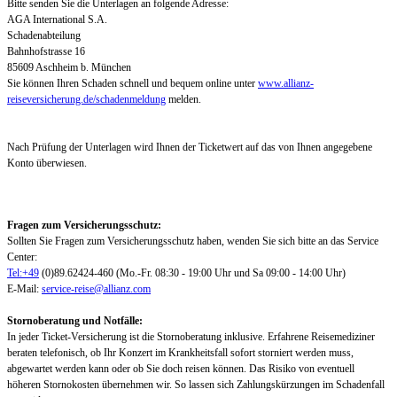
Bitte senden Sie die Unterlagen an folgende Adresse:
AGA International S.A.
Schadenabteilung
Bahnhofstrasse 16
85609 Aschheim b. München
Sie können Ihren Schaden schnell und bequem online unter
www.allianz-
reiseversicherung.de/schadenmeldung
melden.
Nach Prüfung der Unterlagen wird Ihnen der Ticketwert auf das von Ihnen angegebene
Konto überwiesen.
Fragen zum Versicherungsschutz:
Sollten Sie Fragen zum Versicherungsschutz haben, wenden Sie sich bitte an das Service
Center:
Tel:+49
(0)89.62424-460 (Mo.-Fr. 08:30 - 19:00 Uhr und Sa 09:00 - 14:00 Uhr)
E-Mail:
service-reise@allianz.com
Stornoberatung und Notfälle:
In jeder Ticket-Versicherung ist die Stornoberatung inklusive. Erfahrene Reisemediziner
beraten telefonisch, ob Ihr Konzert im Krankheitsfall sofort storniert werden muss,
abgewartet werden kann oder ob Sie doch reisen können. Das Risiko von eventuell
höheren Stornokosten übernehmen wir. So lassen sich Zahlungskürzungen im Schadenfall