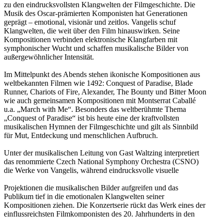
zu den eindrucksvollsten Klang­welten der Filmgeschichte. Die
Musik des Oscar-prämierten Komponisten hat Generationen
geprägt – emotional, visionär und zeitlos. Vangelis schuf
Klangwelten, die weit über den Film hinauswirken. Seine
Kompositionen verbinden elektronische Klangfarben mit
symphonischer Wucht und schaffen musikalische Bilder von
außergewöhnlicher Intensität.
Im Mittelpunkt des Abends stehen ikonische Kompositionen aus
weltbekannten Filmen wie 1492: Con­quest of Paradise, Blade
Runner, Chariots of Fire, Alexander, The Bounty und Bitter Moon
wie auch gemeinsamen Kompositionen mit Montserrat Caballé
u.a. „March with Me“. Besonders das weltberühmte Thema
„Conquest of Paradise“ ist bis heute eine der kraftvollsten
musikalischen Hymnen der Filmgeschichte und gilt als Sinnbild
für Mut, Entdeckung und menschlichen Aufbruch.
Unter der musikalischen Leitung von Gast Waltzing interpretiert
das renommierte Czech National Symphony Orchestra (CSNO)
die Werke von Vangelis, während eindrucksvolle visuelle
Projektionen die musikalischen Bilder aufgrei­fen und das
Publikum tief in die emotionalen Klangwelten seiner
Kompositionen ziehen. Die Konzertserie rückt das Werk eines der
einflussreichsten Filmkomponis­ten des 20. Jahrhunderts in den