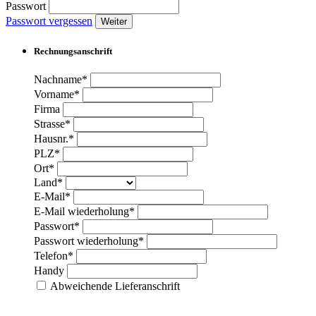
Passwort
Passwort vergessen
Weiter
Rechnungsanschrift
Nachname*
Vorname*
Firma
Strasse*
Hausnr.*
PLZ*
Ort*
Land*
E-Mail*
E-Mail wiederholung*
Passwort*
Passwort wiederholung*
Telefon*
Handy
Abweichende Lieferanschrift