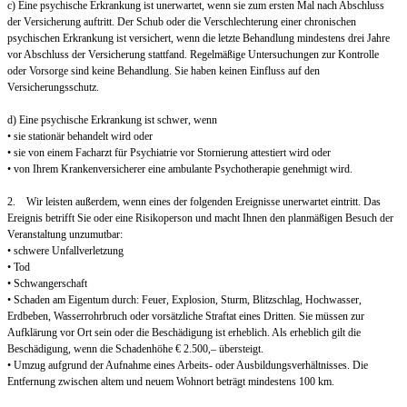
c) Eine psychische Erkrankung ist unerwartet, wenn sie zum ersten Mal nach Abschluss
der Versicherung auftritt. Der Schub oder die Verschlechterung einer chronischen
psychischen Erkrankung ist versichert, wenn die letzte Behandlung mindestens drei Jahre
vor Abschluss der Versicherung stattfand. Regelmäßige Untersuchungen zur Kontrolle
oder Vorsorge sind keine Behandlung. Sie haben keinen Einfluss auf den
Versicherungsschutz.
d) Eine psychische Erkrankung ist schwer, wenn
• sie stationär behandelt wird oder
• sie von einem Facharzt für Psychiatrie vor Stornierung attestiert wird oder
• von Ihrem Krankenversicherer eine ambulante Psychotherapie genehmigt wird.
2. Wir leisten außerdem, wenn eines der folgenden Ereignisse unerwartet eintritt. Das
Ereignis betrifft Sie oder eine Risikoperson und macht Ihnen den planmäßigen Besuch der
Veranstaltung unzumutbar:
• schwere Unfallverletzung
• Tod
• Schwangerschaft
• Schaden am Eigentum durch: Feuer, Explosion, Sturm, Blitzschlag, Hochwasser,
Erdbeben, Wasserrohrbruch oder vorsätzliche Straftat eines Dritten. Sie müssen zur
Aufklärung vor Ort sein oder die Beschädigung ist erheblich. Als erheblich gilt die
Beschädigung, wenn die Schadenhöhe € 2.500,– übersteigt.
• Umzug aufgrund der Aufnahme eines Arbeits- oder Ausbildungsverhältnisses. Die
Entfernung zwischen altem und neuem Wohnort beträgt mindestens 100 km.