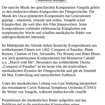
Warenkorb anzeigen
Die epische Musik des griechischen Komponisten Vangelis gehört
zu den eindrucksvollsten Klang­welten der Filmgeschichte. Die
Musik des Oscar-prämierten Komponisten hat Generationen
geprägt – emotional, visionär und zeitlos. Vangelis schuf
Klangwelten, die weit über den Film hinauswirken. Seine
Kompositionen verbinden elektronische Klangfarben mit
symphonischer Wucht und schaffen musikalische Bilder von
außergewöhnlicher Intensität.
Im Mittelpunkt des Abends stehen ikonische Kompositionen aus
weltbekannten Filmen wie 1492: Con­quest of Paradise, Blade
Runner, Chariots of Fire, Alexander, The Bounty und Bitter Moon
wie auch gemeinsamen Kompositionen mit Montserrat Caballé
u.a. „March with Me“. Besonders das weltberühmte Thema
„Conquest of Paradise“ ist bis heute eine der kraftvollsten
musikalischen Hymnen der Filmgeschichte und gilt als Sinnbild
für Mut, Entdeckung und menschlichen Aufbruch.
Unter der musikalischen Leitung von Gast Waltzing interpretiert
das renommierte Czech National Symphony Orchestra (CSNO)
die Werke von Vangelis, während eindrucksvolle visuelle
Projektionen die musikalischen Bilder aufgrei­fen und das
Publikum tief in die emotionalen Klangwelten seiner