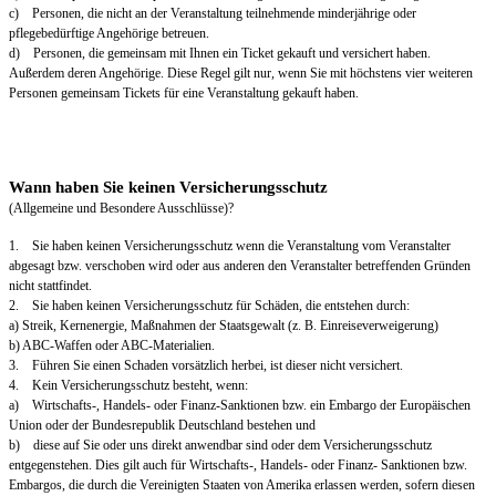
c) Personen, die nicht an der Veranstaltung teilnehmende minderjährige oder
pflegebedürftige Angehörige betreuen.
d) Personen, die gemeinsam mit Ihnen ein Ticket gekauft und versichert haben.
Außerdem deren Angehörige. Diese Regel gilt nur, wenn Sie mit höchstens vier weiteren
Personen gemeinsam Tickets für eine Veranstaltung gekauft haben.
Wann haben Sie keinen Versicherungsschutz
(Allgemeine und Besondere Ausschlüsse)?
1. Sie haben keinen Versicherungsschutz wenn die Veranstaltung vom Veranstalter
abgesagt bzw. verschoben wird oder aus anderen den Veranstalter betreffenden Gründen
nicht stattfindet.
2. Sie haben keinen Versicherungsschutz für Schäden, die entstehen durch:
a) Streik, Kernenergie, Maßnahmen der Staatsgewalt (z. B. Einreiseverweigerung)
b) ABC-Waffen oder ABC-Materialien.
3. Führen Sie einen Schaden vorsätzlich herbei, ist dieser nicht versichert.
4. Kein Versicherungsschutz besteht, wenn:
a) Wirtschafts-, Handels- oder Finanz-Sanktionen bzw. ein Embargo der Europäischen
Union oder der Bundesrepublik Deutschland bestehen und
b) diese auf Sie oder uns direkt anwendbar sind oder dem Versicherungsschutz
entgegenstehen. Dies gilt auch für Wirtschafts-, Handels- oder Finanz- Sanktionen bzw.
Embargos, die durch die Vereinigten Staaten von Amerika erlassen werden, sofern diesen