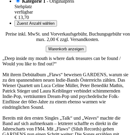
Kategorie 1
- Originalpreis
Stehplatz
verfügbar
€ 13,70
Zuerst Anzahl wählen
Preise inkl. MwSt. und Vorverkaufsgebühr, Buchungsgebühr von
max. 2,00 € zzgl. Versandkosten.
Warenkorb anzeigen
„Deep inside my mouth is where dark treasures can be found /
Would you like to find out?“
Mit ihrem Debütalbum „Flaws“ beweisen GARDENS, warum sie
zu den spannendsten neuen Indie-Bands Österreichs zählen. Das
Wiener Quartett um Luca Celine Müller, Peter Benedikt Mathis,
Patrick Stieger und Laura Keiblinger verbindet schimmernden
Indie-Pop, verträumten Dream-Pop und psychedelische Folk-
Einflüsse der 60er-Jahre zu einem ebenso warmen wie
eindringlichen Sound.
Bereits mit den ersten Singles „Talk“ und „Waves“ machte die
Band auf sich aufmerksam – letzterer schaffte es direkt in die
Jahrescharts von FM4. Mit „Flaws“ (Siluh Records) gehen
GARDENS nun einen Schritt weiter: Die Songs erzählen mit