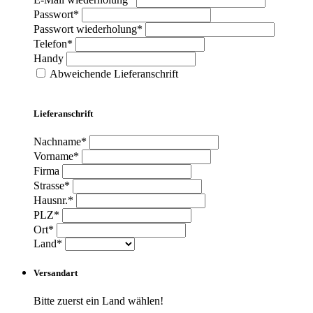
Passwort*
Passwort wiederholung*
Telefon*
Handy
Abweichende Lieferanschrift
Lieferanschrift
Nachname*
Vorname*
Firma
Strasse*
Hausnr.*
PLZ*
Ort*
Land*
Versandart
Bitte zuerst ein Land wählen!