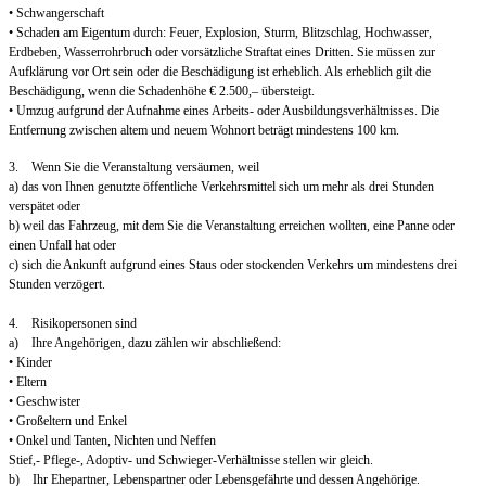
• Schwangerschaft
• Schaden am Eigentum durch: Feuer, Explosion, Sturm, Blitzschlag, Hochwasser,
Erdbeben, Wasserrohrbruch oder vorsätzliche Straftat eines Dritten. Sie müssen zur
Aufklärung vor Ort sein oder die Beschädigung ist erheblich. Als erheblich gilt die
Beschädigung, wenn die Schadenhöhe € 2.500,– übersteigt.
• Umzug aufgrund der Aufnahme eines Arbeits- oder Ausbildungsverhältnisses. Die
Entfernung zwischen altem und neuem Wohnort beträgt mindestens 100 km.
3. Wenn Sie die Veranstaltung versäumen, weil
a) das von Ihnen genutzte öffentliche Verkehrsmittel sich um mehr als drei Stunden
verspätet oder
b) weil das Fahrzeug, mit dem Sie die Veranstaltung erreichen wollten, eine Panne oder
einen Unfall hat oder
c) sich die Ankunft aufgrund eines Staus oder stockenden Verkehrs um mindestens drei
Stunden verzögert.
4. Risikopersonen sind
a) Ihre Angehörigen, dazu zählen wir abschließend:
• Kinder
• Eltern
• Geschwister
• Großeltern und Enkel
• Onkel und Tanten, Nichten und Neffen
Stief,- Pflege-, Adoptiv- und Schwieger-Verhältnisse stellen wir gleich.
b) Ihr Ehepartner, Lebenspartner oder Lebensgefährte und dessen Angehörige.