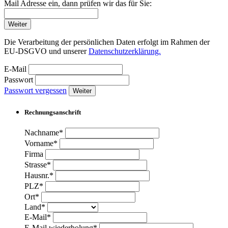
Mail Adresse ein, dann prüfen wir das für Sie:
Weiter
Die Verarbeitung der persönlichen Daten erfolgt im Rahmen der
EU-DSGVO und unserer
Datenschutzerklärung.
E-Mail
Passwort
Passwort vergessen
Weiter
Rechnungsanschrift
Nachname*
Vorname*
Firma
Strasse*
Hausnr.*
PLZ*
Ort*
Land*
E-Mail*
E-Mail wiederholung*