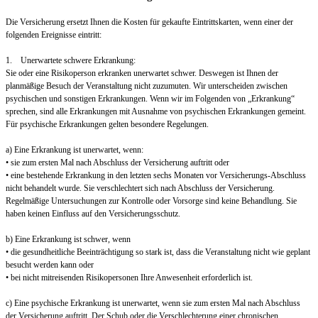
Die Versicherung ersetzt Ihnen die Kosten für gekaufte Eintrittskarten, wenn einer der
folgenden Ereignisse eintritt:
1. Unerwartete schwere Erkrankung:
Sie oder eine Risikoperson erkranken unerwartet schwer. Deswegen ist Ihnen der
planmäßige Besuch der Veranstaltung nicht zuzumuten. Wir unterscheiden zwischen
psychischen und sonstigen Erkrankungen. Wenn wir im Folgenden von „Erkrankung“
sprechen, sind alle Erkrankungen mit Ausnahme von psychischen Erkrankungen gemeint.
Für psychische Erkrankungen gelten besondere Regelungen.
a) Eine Erkrankung ist unerwartet, wenn:
• sie zum ersten Mal nach Abschluss der Versicherung auftritt oder
• eine bestehende Erkrankung in den letzten sechs Monaten vor Versicherungs-Abschluss
nicht behandelt wurde. Sie verschlechtert sich nach Abschluss der Versicherung.
Regelmäßige Untersuchungen zur Kontrolle oder Vorsorge sind keine Behandlung. Sie
haben keinen Einfluss auf den Versicherungsschutz.
b) Eine Erkrankung ist schwer, wenn
• die gesundheitliche Beeinträchtigung so stark ist, dass die Veranstaltung nicht wie geplant
besucht werden kann oder
• bei nicht mitreisenden Risikopersonen Ihre Anwesenheit erforderlich ist.
c) Eine psychische Erkrankung ist unerwartet, wenn sie zum ersten Mal nach Abschluss
der Versicherung auftritt. Der Schub oder die Verschlechterung einer chronischen