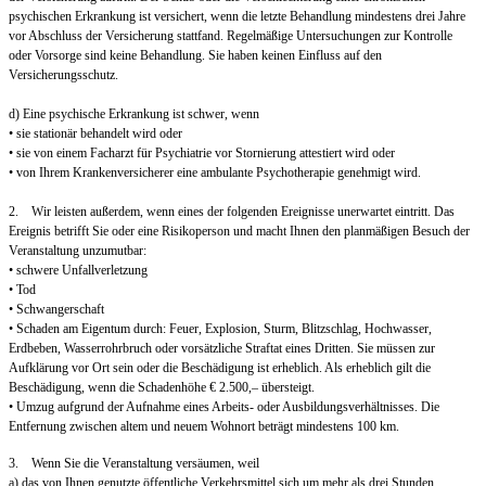
psychischen Erkrankung ist versichert, wenn die letzte Behandlung mindestens drei Jahre
vor Abschluss der Versicherung stattfand. Regelmäßige Untersuchungen zur Kontrolle
oder Vorsorge sind keine Behandlung. Sie haben keinen Einfluss auf den
Versicherungsschutz.
d) Eine psychische Erkrankung ist schwer, wenn
• sie stationär behandelt wird oder
• sie von einem Facharzt für Psychiatrie vor Stornierung attestiert wird oder
• von Ihrem Krankenversicherer eine ambulante Psychotherapie genehmigt wird.
2. Wir leisten außerdem, wenn eines der folgenden Ereignisse unerwartet eintritt. Das
Ereignis betrifft Sie oder eine Risikoperson und macht Ihnen den planmäßigen Besuch der
Veranstaltung unzumutbar:
• schwere Unfallverletzung
• Tod
• Schwangerschaft
• Schaden am Eigentum durch: Feuer, Explosion, Sturm, Blitzschlag, Hochwasser,
Erdbeben, Wasserrohrbruch oder vorsätzliche Straftat eines Dritten. Sie müssen zur
Aufklärung vor Ort sein oder die Beschädigung ist erheblich. Als erheblich gilt die
Beschädigung, wenn die Schadenhöhe € 2.500,– übersteigt.
• Umzug aufgrund der Aufnahme eines Arbeits- oder Ausbildungsverhältnisses. Die
Entfernung zwischen altem und neuem Wohnort beträgt mindestens 100 km.
3. Wenn Sie die Veranstaltung versäumen, weil
a) das von Ihnen genutzte öffentliche Verkehrsmittel sich um mehr als drei Stunden