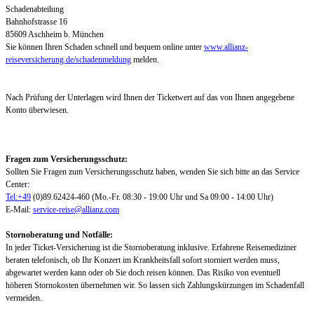
Schadenabteilung
Bahnhofstrasse 16
85609 Aschheim b. München
Sie können Ihren Schaden schnell und bequem online unter
www.allianz-
reiseversicherung.de/schadenmeldung
melden.
Nach Prüfung der Unterlagen wird Ihnen der Ticketwert auf das von Ihnen angegebene
Konto überwiesen.
Fragen zum Versicherungsschutz:
Sollten Sie Fragen zum Versicherungsschutz haben, wenden Sie sich bitte an das Service
Center:
Tel:+49
(0)89.62424-460 (Mo.-Fr. 08:30 - 19:00 Uhr und Sa 09:00 - 14:00 Uhr)
E-Mail:
service-reise@allianz.com
Stornoberatung und Notfälle:
In jeder Ticket-Versicherung ist die Stornoberatung inklusive. Erfahrene Reisemediziner
beraten telefonisch, ob Ihr Konzert im Krankheitsfall sofort storniert werden muss,
abgewartet werden kann oder ob Sie doch reisen können. Das Risiko von eventuell
höheren Stornokosten übernehmen wir. So lassen sich Zahlungskürzungen im Schadenfall
vermeiden.