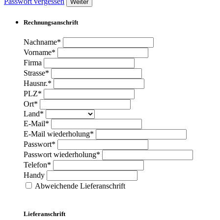
Passwort vergessen
Weiter
Rechnungsanschrift
Nachname*
Vorname*
Firma
Strasse*
Hausnr.*
PLZ*
Ort*
Land*
E-Mail*
E-Mail wiederholung*
Passwort*
Passwort wiederholung*
Telefon*
Handy
Abweichende Lieferanschrift
Lieferanschrift