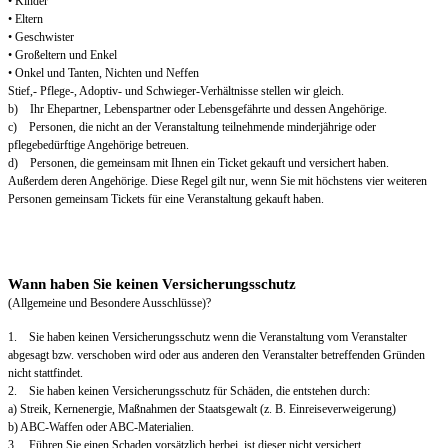
• Kinder
• Eltern
• Geschwister
• Großeltern und Enkel
• Onkel und Tanten, Nichten und Neffen
Stief,- Pflege-, Adoptiv- und Schwieger-Verhältnisse stellen wir gleich.
b) Ihr Ehepartner, Lebenspartner oder Lebensgefährte und dessen Angehörige.
c) Personen, die nicht an der Veranstaltung teilnehmende minderjährige oder
pflegebedürftige Angehörige betreuen.
d) Personen, die gemeinsam mit Ihnen ein Ticket gekauft und versichert haben.
Außerdem deren Angehörige. Diese Regel gilt nur, wenn Sie mit höchstens vier weiteren
Personen gemeinsam Tickets für eine Veranstaltung gekauft haben.
Wann haben Sie keinen Versicherungsschutz
(Allgemeine und Besondere Ausschlüsse)?
1. Sie haben keinen Versicherungsschutz wenn die Veranstaltung vom Veranstalter
abgesagt bzw. verschoben wird oder aus anderen den Veranstalter betreffenden Gründen
nicht stattfindet.
2. Sie haben keinen Versicherungsschutz für Schäden, die entstehen durch:
a) Streik, Kernenergie, Maßnahmen der Staatsgewalt (z. B. Einreiseverweigerung)
b) ABC-Waffen oder ABC-Materialien.
3. Führen Sie einen Schaden vorsätzlich herbei, ist dieser nicht versichert.