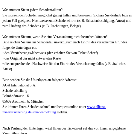
Was müssen Sie in jedem Schadenfall tun?
Sie müssen den Schaden möglichst gering halten und beweisen. Sichern Sie deshalb bitte in
jedem Fall geeignete Nachweise zum Schadeneintritt (z. B. Schadenbestätigung, Attest) und
zum Umfang des Schadens (z. B. Rechnungen, Belege).
Was müssen Sie tun, wenn Sie eine Veranstaltung nicht besuchen können?
Bitte reichen Sie uns im Schadenfall unverzüglich nach Eintritt des versicherten Grundes
folgende Unterlagen ein:
• den Versicherungs-Nachweis (den erhalten Sie von Ticket Scharf)
• das Original der nicht entwerteten Karte
• die entsprechenden Nachweise für den Eintritt des Versicherungsfalles (z.B. ärztliches
Attest)
Bitte senden Sie die Unterlagen an folgende Adresse:
AGA International S.A.
Schadenabteilung
Bahnhofstrasse 16
85609 Aschheim b. München
Sie können Ihren Schaden schnell und bequem online unter
www.allianz-
reiseversicherung.de/schadenmeldung
melden.
Nach Prüfung der Unterlagen wird Ihnen der Ticketwert auf das von Ihnen angegebene
Konto überwiesen.