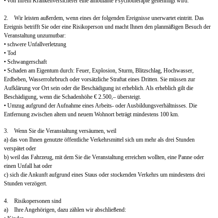
• von Ihrem Krankenversicherer eine ambulante Psychotherapie genehmigt wird.
2. Wir leisten außerdem, wenn eines der folgenden Ereignisse unerwartet eintritt. Das
Ereignis betrifft Sie oder eine Risikoperson und macht Ihnen den planmäßigen Besuch der
Veranstaltung unzumutbar:
• schwere Unfallverletzung
• Tod
• Schwangerschaft
• Schaden am Eigentum durch: Feuer, Explosion, Sturm, Blitzschlag, Hochwasser,
Erdbeben, Wasserrohrbruch oder vorsätzliche Straftat eines Dritten. Sie müssen zur
Aufklärung vor Ort sein oder die Beschädigung ist erheblich. Als erheblich gilt die
Beschädigung, wenn die Schadenhöhe € 2.500,– übersteigt.
• Umzug aufgrund der Aufnahme eines Arbeits- oder Ausbildungsverhältnisses. Die
Entfernung zwischen altem und neuem Wohnort beträgt mindestens 100 km.
3. Wenn Sie die Veranstaltung versäumen, weil
a) das von Ihnen genutzte öffentliche Verkehrsmittel sich um mehr als drei Stunden
verspätet oder
b) weil das Fahrzeug, mit dem Sie die Veranstaltung erreichen wollten, eine Panne oder
einen Unfall hat oder
c) sich die Ankunft aufgrund eines Staus oder stockenden Verkehrs um mindestens drei
Stunden verzögert.
4. Risikopersonen sind
a) Ihre Angehörigen, dazu zählen wir abschließend: