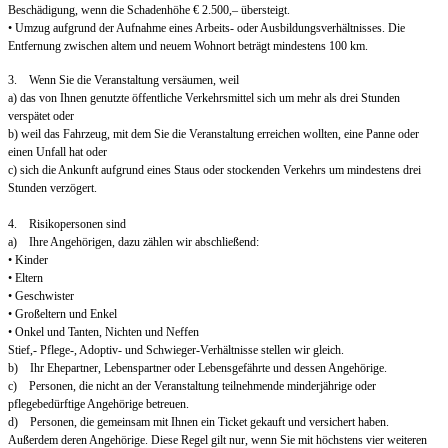
Beschädigung, wenn die Schadenhöhe € 2.500,– übersteigt.
• Umzug aufgrund der Aufnahme eines Arbeits- oder Ausbildungsverhältnisses. Die
Entfernung zwischen altem und neuem Wohnort beträgt mindestens 100 km.
3. Wenn Sie die Veranstaltung versäumen, weil
a) das von Ihnen genutzte öffentliche Verkehrsmittel sich um mehr als drei Stunden
verspätet oder
b) weil das Fahrzeug, mit dem Sie die Veranstaltung erreichen wollten, eine Panne oder
einen Unfall hat oder
c) sich die Ankunft aufgrund eines Staus oder stockenden Verkehrs um mindestens drei
Stunden verzögert.
4. Risikopersonen sind
a) Ihre Angehörigen, dazu zählen wir abschließend:
• Kinder
• Eltern
• Geschwister
• Großeltern und Enkel
• Onkel und Tanten, Nichten und Neffen
Stief,- Pflege-, Adoptiv- und Schwieger-Verhältnisse stellen wir gleich.
b) Ihr Ehepartner, Lebenspartner oder Lebensgefährte und dessen Angehörige.
c) Personen, die nicht an der Veranstaltung teilnehmende minderjährige oder
pflegebedürftige Angehörige betreuen.
d) Personen, die gemeinsam mit Ihnen ein Ticket gekauft und versichert haben.
Außerdem deren Angehörige. Diese Regel gilt nur, wenn Sie mit höchstens vier weiteren