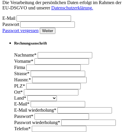
Die Verarbeitung der persönlichen Daten erfolgt im Rahmen der
EU-DSGVO und unserer
Datenschutzerklärung.
E-Mail
Passwort
Passwort vergessen
Weiter
Rechnungsanschrift
Nachname*
Vorname*
Firma
Strasse*
Hausnr.*
PLZ*
Ort*
Land*
E-Mail*
E-Mail wiederholung*
Passwort*
Passwort wiederholung*
Telefon*