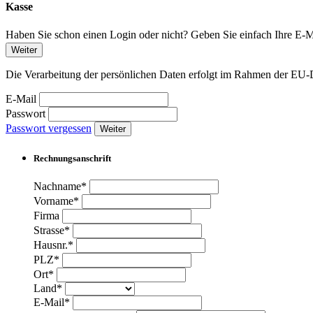
Kasse
Haben Sie schon einen Login oder nicht? Geben Sie einfach Ihre E-Ma
Weiter
Die Verarbeitung der persönlichen Daten erfolgt im Rahmen der 
E-Mail
Passwort
Passwort vergessen
Weiter
Rechnungsanschrift
Nachname*
Vorname*
Firma
Strasse*
Hausnr.*
PLZ*
Ort*
Land*
E-Mail*