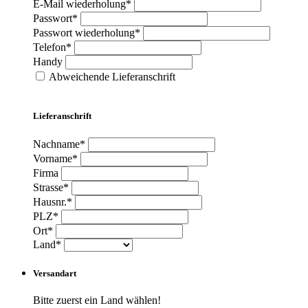
E-Mail wiederholung*
Passwort*
Passwort wiederholung*
Telefon*
Handy
Abweichende Lieferanschrift
Lieferanschrift
Nachname*
Vorname*
Firma
Strasse*
Hausnr.*
PLZ*
Ort*
Land*
Versandart
Bitte zuerst ein Land wählen!