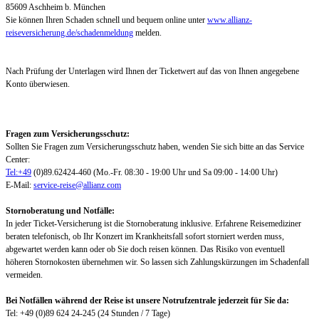
85609 Aschheim b. München
Sie können Ihren Schaden schnell und bequem online unter
www.allianz-
reiseversicherung.de/schadenmeldung
melden.
Nach Prüfung der Unterlagen wird Ihnen der Ticketwert auf das von Ihnen angegebene
Konto überwiesen.
Fragen zum Versicherungsschutz:
Sollten Sie Fragen zum Versicherungsschutz haben, wenden Sie sich bitte an das Service
Center:
Tel:+49
(0)89.62424-460 (Mo.-Fr. 08:30 - 19:00 Uhr und Sa 09:00 - 14:00 Uhr)
E-Mail:
service-reise@allianz.com
Stornoberatung und Notfälle:
In jeder Ticket-Versicherung ist die Stornoberatung inklusive. Erfahrene Reisemediziner
beraten telefonisch, ob Ihr Konzert im Krankheitsfall sofort storniert werden muss,
abgewartet werden kann oder ob Sie doch reisen können. Das Risiko von eventuell
höheren Stornokosten übernehmen wir. So lassen sich Zahlungskürzungen im Schadenfall
vermeiden.
Bei Notfällen während der Reise ist unsere Notrufzentrale jederzeit für Sie da:
Tel: +49 (0)89 624 24-245 (24 Stunden / 7 Tage)