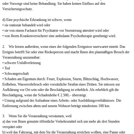
oder Vorsorge sind keine Behandlung. Sie haben keinen Einfluss auf den
Versicherungsschutz.
d) Eine psychische Erkrankung ist schwer, wenn
• sie stationär behandelt wird oder
• sie von einem Facharzt für Psychiatrie vor Stornierung attestiert wird oder
• von Ihrem Krankenversicherer eine ambulante Psychotherapie genehmigt wird.
2. Wir leisten außerdem, wenn eines der folgenden Ereignisse unerwartet eintritt. Das
Ereignis betrifft Sie oder eine Risikoperson und macht Ihnen den planmäßigen Besuch der
Veranstaltung unzumutbar:
• schwere Unfallverletzung
• Tod
• Schwangerschaft
• Schaden am Eigentum durch: Feuer, Explosion, Sturm, Blitzschlag, Hochwasser,
Erdbeben, Wasserrohrbruch oder vorsätzliche Straftat eines Dritten. Sie müssen zur
Aufklärung vor Ort sein oder die Beschädigung ist erheblich. Als erheblich gilt die
Beschädigung, wenn die Schadenhöhe € 2.500,– übersteigt.
• Umzug aufgrund der Aufnahme eines Arbeits- oder Ausbildungsverhältnisses. Die
Entfernung zwischen altem und neuem Wohnort beträgt mindestens 100 km.
3. Wenn Sie die Veranstaltung versäumen, weil
a) das von Ihnen genutzte öffentliche Verkehrsmittel sich um mehr als drei Stunden
verspätet oder
b) weil das Fahrzeug, mit dem Sie die Veranstaltung erreichen wollten, eine Panne oder