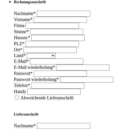
Rechnungsanschrift
Nachname*
Vorname*
Firma
Strasse*
Hausnr.*
PLZ*
Ort*
Land*
E-Mail*
E-Mail wiederholung*
Passwort*
Passwort wiederholung*
Telefon*
Handy
Abweichende Lieferanschrift
Lieferanschrift
Nachname*