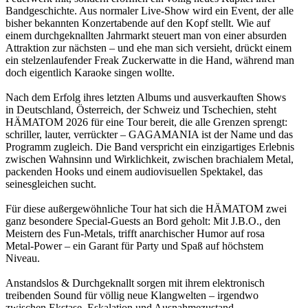
Bandgeschichte. Aus normaler Live-Show wird ein Event, der alle
bisher bekannten Konzertabende auf den Kopf stellt. Wie auf
einem durchgeknallten Jahrmarkt steuert man von einer absurden
Attraktion zur nächsten – und ehe man sich versieht, drückt einem
ein stelzenlaufender Freak Zuckerwatte in die Hand, während man
doch eigentlich Karaoke singen wollte.
Nach dem Erfolg ihres letzten Albums und ausverkauften Shows
in Deutschland, Österreich, der Schweiz und Tschechien, steht
HÄMATOM 2026 für eine Tour bereit, die alle Grenzen sprengt:
schriller, lauter, verrückter – GAGAMANIA ist der Name und das
Programm zugleich. Die Band verspricht ein einzigartiges Erlebnis
zwischen Wahnsinn und Wirklichkeit, zwischen brachialem Metal,
packenden Hooks und einem audiovisuellen Spektakel, das
seinesgleichen sucht.
Für diese außergewöhnliche Tour hat sich die HÄMATOM zwei
ganz besondere Special-Guests an Bord geholt: Mit J.B.O., den
Meistern des Fun-Metals, trifft anarchischer Humor auf rosa
Metal-Power – ein Garant für Party und Spaß auf höchstem
Niveau.
Anstandslos & Durchgeknallt sorgen mit ihrem elektronisch
treibenden Sound für völlig neue Klangwelten – irgendwo
zwischen Ekstase, Eskalation und Ausnahmezustand.