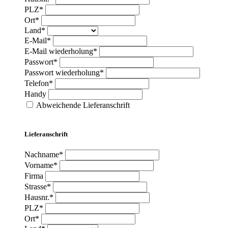
PLZ*
Ort*
Land*
E-Mail*
E-Mail wiederholung*
Passwort*
Passwort wiederholung*
Telefon*
Handy
Abweichende Lieferanschrift
Lieferanschrift
Nachname*
Vorname*
Firma
Strasse*
Hausnr.*
PLZ*
Ort*