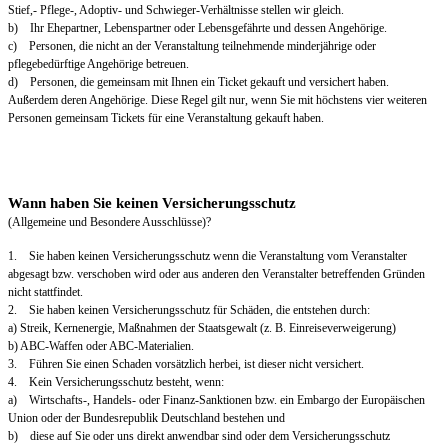
Stief,- Pflege-, Adoptiv- und Schwieger-Verhältnisse stellen wir gleich.
b) Ihr Ehepartner, Lebenspartner oder Lebensgefährte und dessen Angehörige.
c) Personen, die nicht an der Veranstaltung teilnehmende minderjährige oder
pflegebedürftige Angehörige betreuen.
d) Personen, die gemeinsam mit Ihnen ein Ticket gekauft und versichert haben.
Außerdem deren Angehörige. Diese Regel gilt nur, wenn Sie mit höchstens vier weiteren
Personen gemeinsam Tickets für eine Veranstaltung gekauft haben.
Wann haben Sie keinen Versicherungsschutz
(Allgemeine und Besondere Ausschlüsse)?
1. Sie haben keinen Versicherungsschutz wenn die Veranstaltung vom Veranstalter
abgesagt bzw. verschoben wird oder aus anderen den Veranstalter betreffenden Gründen
nicht stattfindet.
2. Sie haben keinen Versicherungsschutz für Schäden, die entstehen durch:
a) Streik, Kernenergie, Maßnahmen der Staatsgewalt (z. B. Einreiseverweigerung)
b) ABC-Waffen oder ABC-Materialien.
3. Führen Sie einen Schaden vorsätzlich herbei, ist dieser nicht versichert.
4. Kein Versicherungsschutz besteht, wenn:
a) Wirtschafts-, Handels- oder Finanz-Sanktionen bzw. ein Embargo der Europäischen
Union oder der Bundesrepublik Deutschland bestehen und
b) diese auf Sie oder uns direkt anwendbar sind oder dem Versicherungsschutz