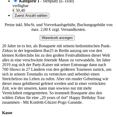
Kategorie 1
- Stehplatz (E-Tickt)
verfügbar
€ 50,40
Zuerst Anzahl wählen
Preise inkl. MwSt. und Vorverkaufsgebühr, Buchungsgebühr von
max. 2,00 € zzgl. Versandkosten.
Warenkorb anzeigen
20 Jahre ist es her, als Bonaparte mit seinem hedonistischen Punk-
Zirkus in der legendären Bar25 in Berlin auszog um von den
kleinen Kellerclubs bis zu den großen Festivalbühnen dieser Welt
alles in eine verschwitzte feiernde Masse zu verwandeln. Im Jahre
2019 zog sich der Party-Kaiser mit seiner Entourage dann nach
700 Shows in 27 Ländern von den größeren Tourneen zurück, um
sich in seinem Tonstudio zu verstecken und nebenbei einen
Streichelzoo ins Leben zu rufen. Aber ein runder Geburtstag wie
dieser muss gebührend gefeiert werden und in einer verrückten
Zeit, wie der unseren, kann man sowieso nur mit mehr
Verrücktheit entgegentreten. So trommelt Bonaparte also den
wilden Zirkus für eine „20 years of riot“ Happy Birthday Tour
zusammen - Mit Konfetti-Glizzer-Pogo Garantie.
Kasse