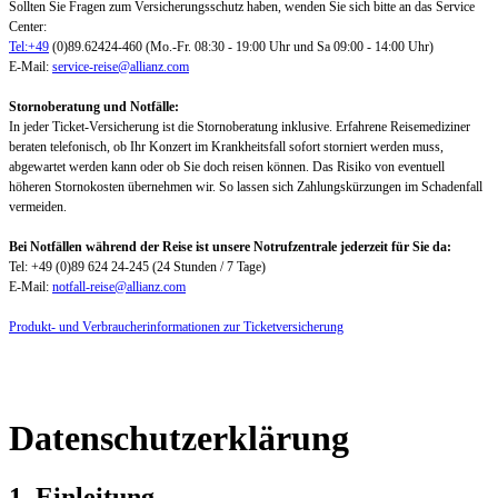
Sollten Sie Fragen zum Versicherungsschutz haben, wenden Sie sich bitte an das Service
Center:
Tel:+49
(0)89.62424-460 (Mo.-Fr. 08:30 - 19:00 Uhr und Sa 09:00 - 14:00 Uhr)
E-Mail:
service-reise@allianz.com
Stornoberatung und Notfälle:
In jeder Ticket-Versicherung ist die Stornoberatung inklusive. Erfahrene Reisemediziner
beraten telefonisch, ob Ihr Konzert im Krankheitsfall sofort storniert werden muss,
abgewartet werden kann oder ob Sie doch reisen können. Das Risiko von eventuell
höheren Stornokosten übernehmen wir. So lassen sich Zahlungskürzungen im Schadenfall
vermeiden.
Bei Notfällen während der Reise ist unsere Notrufzentrale jederzeit für Sie da:
Tel: +49 (0)89 624 24-245 (24 Stunden / 7 Tage)
E-Mail:
notfall-reise@allianz.com
Produkt- und Verbraucherinformationen zur Ticketversicherung
Datenschutzerklärung
1. Einleitung