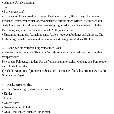
• schwere Unfallverletzung
• Tod
• Schwangerschaft
• Schaden am Eigentum durch: Feuer, Explosion, Sturm, Blitzschlag, Hochwasser,
Erdbeben, Wasserrohrbruch oder vorsätzliche Straftat eines Dritten. Sie müssen zur
Aufklärung vor Ort sein oder die Beschädigung ist erheblich. Als erheblich gilt die
Beschädigung, wenn die Schadenhöhe € 2.500,– übersteigt.
• Umzug aufgrund der Aufnahme eines Arbeits- oder Ausbildungsverhältnisses. Die
Entfernung zwischen altem und neuem Wohnort beträgt mindestens 100 km.
3. Wenn Sie die Veranstaltung versäumen, weil
a) das von Ihnen genutzte öffentliche Verkehrsmittel sich um mehr als drei Stunden
verspätet oder
b) weil das Fahrzeug, mit dem Sie die Veranstaltung erreichen wollten, eine Panne oder
einen Unfall hat oder
c) sich die Ankunft aufgrund eines Staus oder stockenden Verkehrs um mindestens drei
Stunden verzögert.
4. Risikopersonen sind
a) Ihre Angehörigen, dazu zählen wir abschließend:
• Kinder
• Eltern
• Geschwister
• Großeltern und Enkel
• Onkel und Tanten, Nichten und Neffen