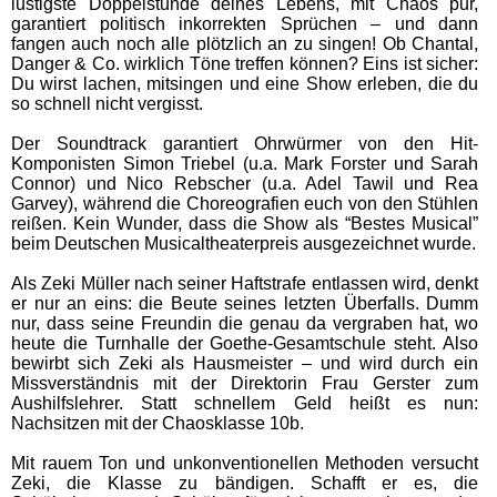
lustigste Doppelstunde deines Lebens, mit Chaos pur,
garantiert politisch inkorrekten Sprüchen – und dann
fangen auch noch alle plötzlich an zu singen! Ob Chantal,
Danger & Co. wirklich Töne treffen können? Eins ist sicher:
Du wirst lachen, mitsingen und eine Show erleben, die du
so schnell nicht vergisst.
Der Soundtrack garantiert Ohrwürmer von den Hit-
Komponisten Simon Triebel (u.a. Mark Forster und Sarah
Connor) und Nico Rebscher (u.a. Adel Tawil und Rea
Garvey), während die Choreografien euch von den Stühlen
reißen. Kein Wunder, dass die Show als “Bestes Musical”
beim Deutschen Musicaltheaterpreis ausgezeichnet wurde.
Als Zeki Müller nach seiner Haftstrafe entlassen wird, denkt
er nur an eins: die Beute seines letzten Überfalls. Dumm
nur, dass seine Freundin die genau da vergraben hat, wo
heute die Turnhalle der Goethe-Gesamtschule steht. Also
bewirbt sich Zeki als Hausmeister – und wird durch ein
Missverständnis mit der Direktorin Frau Gerster zum
Aushilfslehrer. Statt schnellem Geld heißt es nun:
Nachsitzen mit der Chaosklasse 10b.
Mit rauem Ton und unkonventionellen Methoden versucht
Zeki, die Klasse zu bändigen. Schafft er es, die