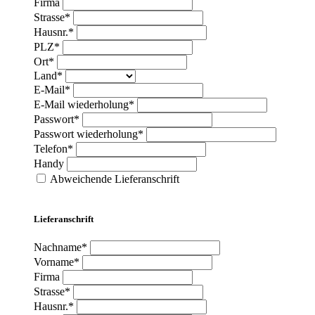
Firma
Strasse*
Hausnr.*
PLZ*
Ort*
Land*
E-Mail*
E-Mail wiederholung*
Passwort*
Passwort wiederholung*
Telefon*
Handy
Abweichende Lieferanschrift
Lieferanschrift
Nachname*
Vorname*
Firma
Strasse*
Hausnr.*