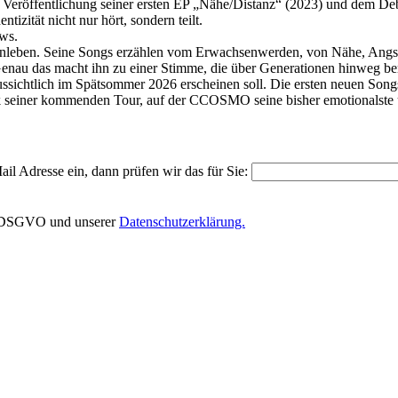
 der Veröffentlichung seiner ersten EP „Nähe/Distanz“ (2023) und dem 
izität nicht nur hört, sondern teilt.
ews.
eben. Seine Songs erzählen vom Erwachsenwerden, von Nähe, Angst, S
t. Genau das macht ihn zu einer Stimme, die über Generationen hinweg be
ichtlich im Spätsommer 2026 erscheinen soll. Die ersten neuen Songs 
k seiner kommenden Tour, auf der CCOSMO seine bisher emotionalste u
il Adresse ein, dann prüfen wir das für Sie:
EU-DSGVO und unserer
Datenschutzerklärung.