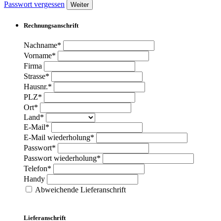
Passwort vergessen
Weiter
Rechnungsanschrift
Nachname*
Vorname*
Firma
Strasse*
Hausnr.*
PLZ*
Ort*
Land*
E-Mail*
E-Mail wiederholung*
Passwort*
Passwort wiederholung*
Telefon*
Handy
Abweichende Lieferanschrift
Lieferanschrift