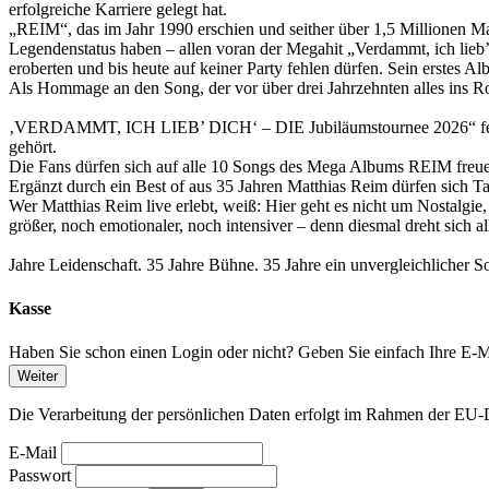
erfolgreiche Karriere gelegt hat.
„REIM“, das im Jahr 1990 erschien und seither über 1,5 Millionen Mal
Legendenstatus haben – allen voran der Megahit „Verdammt, ich lieb
eroberten und bis heute auf keiner Party fehlen dürfen. Sein erstes A
Als Hommage an den Song, der vor über drei Jahrzehnten alles in
‚VERDAMMT, ICH LIEB’ DICH‘ – DIE Jubiläumstournee 2026“ feiert
gehört.
Die Fans dürfen sich auf alle 10 Songs des Mega Albums REIM freuen
Ergänzt durch ein Best of aus 35 Jahren Matthias Reim dürfen sic
Wer Matthias Reim live erlebt, weiß: Hier geht es nicht um Nostalgie
größer, noch emotionaler, noch intensiver – denn diesmal dreht sich 
Jahre Leidenschaft. 35 Jahre Bühne. 35 Jahre ein unvergleichlicher S
Kasse
Haben Sie schon einen Login oder nicht? Geben Sie einfach Ihre E-Ma
Weiter
Die Verarbeitung der persönlichen Daten erfolgt im Rahmen der 
E-Mail
Passwort