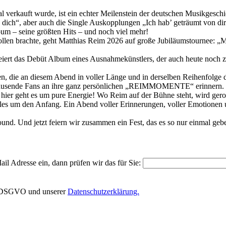
 verkauft wurde, ist ein echter Meilenstein der deutschen Musikgeschi
’ dich“, aber auch die Single Auskopplungen „Ich hab’ geträumt von di
lbum – seine größten Hits – und noch viel mehr!
s Rollen brachte, geht Matthias Reim 2026 auf große Jubiläumstour
 das Debüt Album eines Ausnahmekünstlers, der auch heute noch zu
, die an diesem Abend in voller Länge und in derselben Reihenfolge de
h Tausende Fans an ihre ganz persönlichen „REIMMOMENTE“ erinnern.
, hier geht es um pure Energie! Wo Reim auf der Bühne steht, wird gero
alles um den Anfang. Ein Abend voller Erinnerungen, voller Emotionen 
ound. Und jetzt feiern wir zusammen ein Fest, das es so nur einmal geb
il Adresse ein, dann prüfen wir das für Sie:
EU-DSGVO und unserer
Datenschutzerklärung.