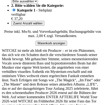
2. Bitte wählen Sie die Kategorie:
Kategorie 1
- Stehplatz
verfügbar
€ 37,20
Zuerst Anzahl wählen
Preise inkl. MwSt. und Vorverkaufsgebühr, Buchungsgebühr von
max. 2,00 € zzgl. Versandkosten.
Warenkorb anzeigen
WITCHZ ist mehr als bloß ein Producer – er ist ein Phänomen,
das sich wie ein Schatten durch die verschiedenen Sounds seiner
Musik bewegt. Mit gehauchter Stimme, seinen mesmerisierenden
Vocals sowie düsterem Bass und hypnotisierenden Beats hat der
Musiker eine eigene Welt kreiert, die angetrieben von einer
verhüllten visuellen Ästhetik ein Mysterium erschafft und mit
ominösen Vibes weltweit einen regelrechten Fankult entstehen
lässt. Nach Erfolgen mit Songs wie „The Magick“, „Im Fine“ oder
„The Master“ und dem Release seines aktuellen Albums „LIFE“,
das er auf der dazugehörigen Tour Anfang 2025 zelebrierte, führt
es den schemenhaften Producer 2026 erneut auf die Bühnen der
Welt. Auf seiner kommenden ENTER AFTERLIFE World Tour
2026 wird WITCHZ im Frühherbst 2026 für seine Fans das Tor