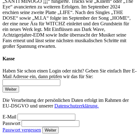
„SANTI MINOGO ¡¡¡“ fungierte. Tracks wie „Killem“ oder „The
Eye“ avancierten zu weiteren Erfolgen. Im September 2024
erschien seine zweite Platte „LIFE“. Nach den Singles „THE
DOSE“ sowie „M.I.A“ folgte im September der Song „HOME“,
der eine neue Ära für WITCHZ einleitet und den Grundstein für
ein neues Werk legt. Mit Einflüssen aus Dark Wave,
Achtzigerjahre-EDM sowie Indie überrascht der Musiker seine
Fans erneut und lässt seine nächsten musikalischen Schritte mit
großer Spannung erwarten.
Kasse
Haben Sie schon einen Login oder nicht? Geben Sie einfach Ihre E-
Mail Adresse ein, dann prüfen wir das für Sie:
Weiter
Die Verarbeitung der persönlichen Daten erfolgt im Rahmen der
EU-DSGVO und unserer
Datenschutzerklärung.
E-Mail
Passwort
Passwort vergessen
Weiter