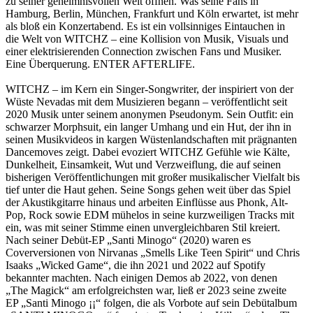
zu seiner geheimnisvollen Welt öffnen. Was seine Fans in
Hamburg, Berlin, München, Frankfurt und Köln erwartet, ist mehr
als bloß ein Konzertabend. Es ist ein vollsinniges Eintauchen in
die Welt von WITCHZ – eine Kollision von Musik, Visuals und
einer elektrisierenden Connection zwischen Fans und Musiker.
Eine Überquerung. ENTER AFTERLIFE.
WITCHZ – im Kern ein Singer-Songwriter, der inspiriert von der
Wüste Nevadas mit dem Musizieren begann – veröffentlicht seit
2020 Musik unter seinem anonymen Pseudonym. Sein Outfit: ein
schwarzer Morphsuit, ein langer Umhang und ein Hut, der ihn in
seinen Musikvideos in kargen Wüstenlandschaften mit prägnanten
Dancemoves zeigt. Dabei evoziert WITCHZ Gefühle wie Kälte,
Dunkelheit, Einsamkeit, Wut und Verzweiflung, die auf seinen
bisherigen Veröffentlichungen mit großer musikalischer Vielfalt bis
tief unter die Haut gehen. Seine Songs gehen weit über das Spiel
der Akustikgitarre hinaus und arbeiten Einflüsse aus Phonk, Alt-
Pop, Rock sowie EDM mühelos in seine kurzweiligen Tracks mit
ein, was mit seiner Stimme einen unvergleichbaren Stil kreiert.
Nach seiner Debüt-EP „Santi Minogo“ (2020) waren es
Coverversionen von Nirvanas „Smells Like Teen Spirit“ und Chris
Isaaks „Wicked Game“, die ihn 2021 und 2022 auf Spotify
bekannter machten. Nach einigen Demos ab 2022, von denen
„The Magick“ am erfolgreichsten war, ließ er 2023 seine zweite
EP „Santi Minogo ¡¡“ folgen, die als Vorbote auf sein Debütalbum