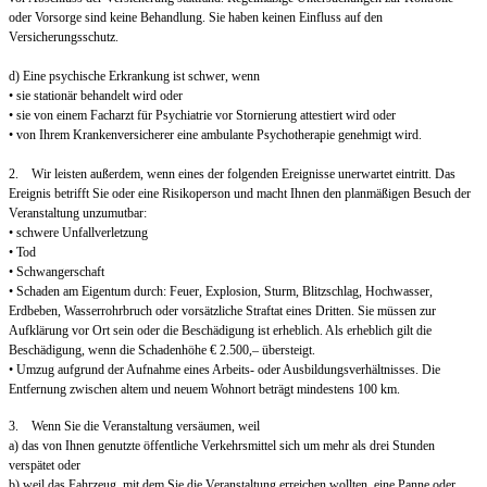
oder Vorsorge sind keine Behandlung. Sie haben keinen Einfluss auf den
Versicherungsschutz.
d) Eine psychische Erkrankung ist schwer, wenn
• sie stationär behandelt wird oder
• sie von einem Facharzt für Psychiatrie vor Stornierung attestiert wird oder
• von Ihrem Krankenversicherer eine ambulante Psychotherapie genehmigt wird.
2. Wir leisten außerdem, wenn eines der folgenden Ereignisse unerwartet eintritt. Das
Ereignis betrifft Sie oder eine Risikoperson und macht Ihnen den planmäßigen Besuch der
Veranstaltung unzumutbar:
• schwere Unfallverletzung
• Tod
• Schwangerschaft
• Schaden am Eigentum durch: Feuer, Explosion, Sturm, Blitzschlag, Hochwasser,
Erdbeben, Wasserrohrbruch oder vorsätzliche Straftat eines Dritten. Sie müssen zur
Aufklärung vor Ort sein oder die Beschädigung ist erheblich. Als erheblich gilt die
Beschädigung, wenn die Schadenhöhe € 2.500,– übersteigt.
• Umzug aufgrund der Aufnahme eines Arbeits- oder Ausbildungsverhältnisses. Die
Entfernung zwischen altem und neuem Wohnort beträgt mindestens 100 km.
3. Wenn Sie die Veranstaltung versäumen, weil
a) das von Ihnen genutzte öffentliche Verkehrsmittel sich um mehr als drei Stunden
verspätet oder
b) weil das Fahrzeug, mit dem Sie die Veranstaltung erreichen wollten, eine Panne oder