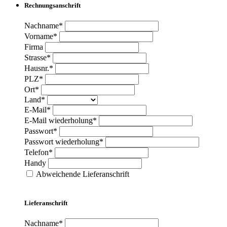
Rechnungsanschrift
Nachname*
Vorname*
Firma
Strasse*
Hausnr.*
PLZ*
Ort*
Land*
E-Mail*
E-Mail wiederholung*
Passwort*
Passwort wiederholung*
Telefon*
Handy
Abweichende Lieferanschrift
Lieferanschrift
Nachname*