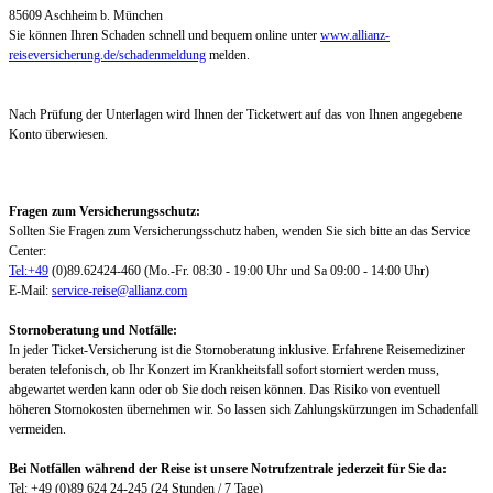
85609 Aschheim b. München
Sie können Ihren Schaden schnell und bequem online unter
www.allianz-
reiseversicherung.de/schadenmeldung
melden.
Nach Prüfung der Unterlagen wird Ihnen der Ticketwert auf das von Ihnen angegebene
Konto überwiesen.
Fragen zum Versicherungsschutz:
Sollten Sie Fragen zum Versicherungsschutz haben, wenden Sie sich bitte an das Service
Center:
Tel:+49
(0)89.62424-460 (Mo.-Fr. 08:30 - 19:00 Uhr und Sa 09:00 - 14:00 Uhr)
E-Mail:
service-reise@allianz.com
Stornoberatung und Notfälle:
In jeder Ticket-Versicherung ist die Stornoberatung inklusive. Erfahrene Reisemediziner
beraten telefonisch, ob Ihr Konzert im Krankheitsfall sofort storniert werden muss,
abgewartet werden kann oder ob Sie doch reisen können. Das Risiko von eventuell
höheren Stornokosten übernehmen wir. So lassen sich Zahlungskürzungen im Schadenfall
vermeiden.
Bei Notfällen während der Reise ist unsere Notrufzentrale jederzeit für Sie da:
Tel: +49 (0)89 624 24-245 (24 Stunden / 7 Tage)