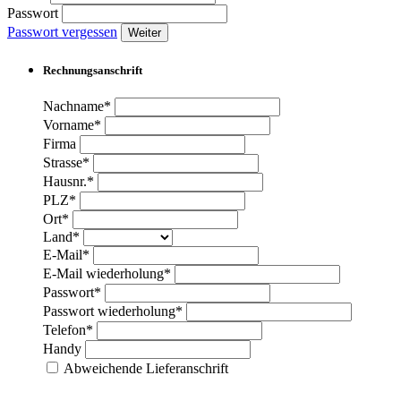
Passwort
Passwort vergessen
Weiter
Rechnungsanschrift
Nachname*
Vorname*
Firma
Strasse*
Hausnr.*
PLZ*
Ort*
Land*
E-Mail*
E-Mail wiederholung*
Passwort*
Passwort wiederholung*
Telefon*
Handy
Abweichende Lieferanschrift