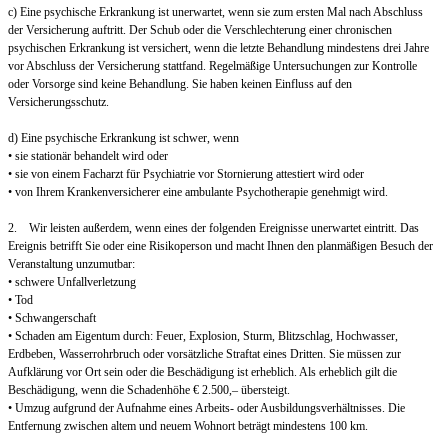
c) Eine psychische Erkrankung ist unerwartet, wenn sie zum ersten Mal nach Abschluss
der Versicherung auftritt. Der Schub oder die Verschlechterung einer chronischen
psychischen Erkrankung ist versichert, wenn die letzte Behandlung mindestens drei Jahre
vor Abschluss der Versicherung stattfand. Regelmäßige Untersuchungen zur Kontrolle
oder Vorsorge sind keine Behandlung. Sie haben keinen Einfluss auf den
Versicherungsschutz.
d) Eine psychische Erkrankung ist schwer, wenn
• sie stationär behandelt wird oder
• sie von einem Facharzt für Psychiatrie vor Stornierung attestiert wird oder
• von Ihrem Krankenversicherer eine ambulante Psychotherapie genehmigt wird.
2. Wir leisten außerdem, wenn eines der folgenden Ereignisse unerwartet eintritt. Das
Ereignis betrifft Sie oder eine Risikoperson und macht Ihnen den planmäßigen Besuch der
Veranstaltung unzumutbar:
• schwere Unfallverletzung
• Tod
• Schwangerschaft
• Schaden am Eigentum durch: Feuer, Explosion, Sturm, Blitzschlag, Hochwasser,
Erdbeben, Wasserrohrbruch oder vorsätzliche Straftat eines Dritten. Sie müssen zur
Aufklärung vor Ort sein oder die Beschädigung ist erheblich. Als erheblich gilt die
Beschädigung, wenn die Schadenhöhe € 2.500,– übersteigt.
• Umzug aufgrund der Aufnahme eines Arbeits- oder Ausbildungsverhältnisses. Die
Entfernung zwischen altem und neuem Wohnort beträgt mindestens 100 km.