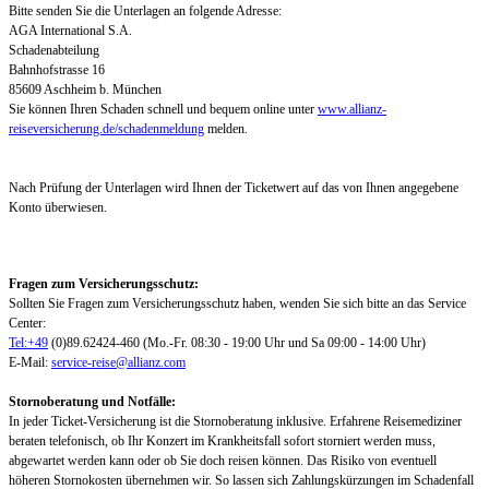
Bitte senden Sie die Unterlagen an folgende Adresse:
AGA International S.A.
Schadenabteilung
Bahnhofstrasse 16
85609 Aschheim b. München
Sie können Ihren Schaden schnell und bequem online unter
www.allianz-
reiseversicherung.de/schadenmeldung
melden.
Nach Prüfung der Unterlagen wird Ihnen der Ticketwert auf das von Ihnen angegebene
Konto überwiesen.
Fragen zum Versicherungsschutz:
Sollten Sie Fragen zum Versicherungsschutz haben, wenden Sie sich bitte an das Service
Center:
Tel:+49
(0)89.62424-460 (Mo.-Fr. 08:30 - 19:00 Uhr und Sa 09:00 - 14:00 Uhr)
E-Mail:
service-reise@allianz.com
Stornoberatung und Notfälle:
In jeder Ticket-Versicherung ist die Stornoberatung inklusive. Erfahrene Reisemediziner
beraten telefonisch, ob Ihr Konzert im Krankheitsfall sofort storniert werden muss,
abgewartet werden kann oder ob Sie doch reisen können. Das Risiko von eventuell
höheren Stornokosten übernehmen wir. So lassen sich Zahlungskürzungen im Schadenfall