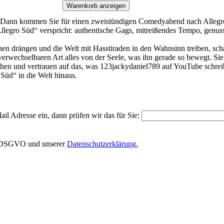
Warenkorb anzeigen
Dann kommen Sie für einen zweistündigen Comedyabend nach Allegro Sü
legro Süd“ verspricht: authentische Gags, mitreißendes Tempo, genus
en drängen und die Welt mit Hasstiraden in den Wahnsinn treiben, sch
nverwechselbaren Art alles von der Seele, was ihn gerade so bewegt. 
schen und vertrauen auf das, was 123jackydaniel789 auf YouTube schreib
Süd“ in die Welt hinaus.
il Adresse ein, dann prüfen wir das für Sie:
EU-DSGVO und unserer
Datenschutzerklärung.