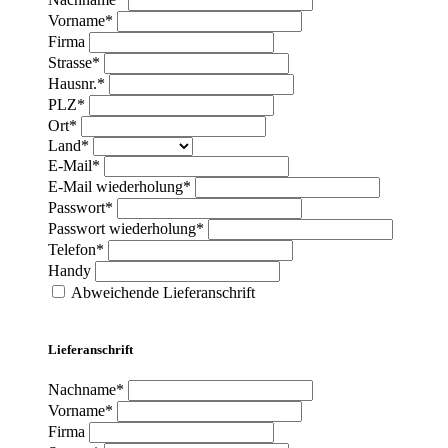
Vorname*
Firma
Strasse*
Hausnr.*
PLZ*
Ort*
Land*
E-Mail*
E-Mail wiederholung*
Passwort*
Passwort wiederholung*
Telefon*
Handy
Abweichende Lieferanschrift
Lieferanschrift
Nachname*
Vorname*
Firma