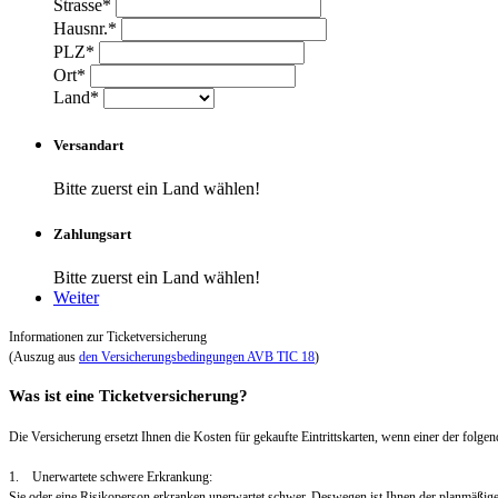
Strasse*
Hausnr.*
PLZ*
Ort*
Land*
Versandart
Bitte zuerst ein Land wählen!
Zahlungsart
Bitte zuerst ein Land wählen!
Weiter
Informationen zur Ticketversicherung
(Auszug aus
den Versicherungsbedingungen AVB TIC 18
)
Was ist eine Ticketversicherung?
Die Versicherung ersetzt Ihnen die Kosten für gekaufte Eintrittskarten, wenn einer der folgend
1. Unerwartete schwere Erkrankung:
Sie oder eine Risikoperson erkranken unerwartet schwer. Deswegen ist Ihnen der planmäßig