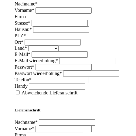
Nachname*
Vorname*
Firma
Strasse*
Hausnr.*
PLZ*
Ort*
Land*
E-Mail*
E-Mail wiederholung*
Passwort*
Passwort wiederholung*
Telefon*
Handy
Abweichende Lieferanschrift
Lieferanschrift
Nachname*
Vorname*
Firma