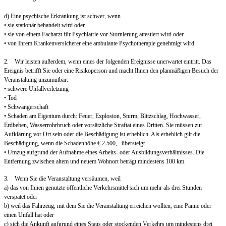
d) Eine psychische Erkrankung ist schwer, wenn
• sie stationär behandelt wird oder
• sie von einem Facharzt für Psychiatrie vor Stornierung attestiert wird oder
• von Ihrem Krankenversicherer eine ambulante Psychotherapie genehmigt wird.
2. Wir leisten außerdem, wenn eines der folgenden Ereignisse unerwartet eintritt. Das
Ereignis betrifft Sie oder eine Risikoperson und macht Ihnen den planmäßigen Besuch der
Veranstaltung unzumutbar:
• schwere Unfallverletzung
• Tod
• Schwangerschaft
• Schaden am Eigentum durch: Feuer, Explosion, Sturm, Blitzschlag, Hochwasser,
Erdbeben, Wasserrohrbruch oder vorsätzliche Straftat eines Dritten. Sie müssen zur
Aufklärung vor Ort sein oder die Beschädigung ist erheblich. Als erheblich gilt die
Beschädigung, wenn die Schadenhöhe € 2.500,– übersteigt.
• Umzug aufgrund der Aufnahme eines Arbeits- oder Ausbildungsverhältnisses. Die
Entfernung zwischen altem und neuem Wohnort beträgt mindestens 100 km.
3. Wenn Sie die Veranstaltung versäumen, weil
a) das von Ihnen genutzte öffentliche Verkehrsmittel sich um mehr als drei Stunden
verspätet oder
b) weil das Fahrzeug, mit dem Sie die Veranstaltung erreichen wollten, eine Panne oder
einen Unfall hat oder
c) sich die Ankunft aufgrund eines Staus oder stockenden Verkehrs um mindestens drei