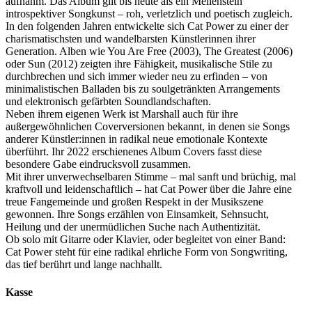
aufnahm. Das Album gilt bis heute als ein Meilenstein
introspektiver Songkunst – roh, verletzlich und poetisch zugleich.
In den folgenden Jahren entwickelte sich Cat Power zu einer der
charismatischsten und wandelbarsten Künstlerinnen ihrer
Generation. Alben wie You Are Free (2003), The Greatest (2006)
oder Sun (2012) zeigten ihre Fähigkeit, musikalische Stile zu
durchbrechen und sich immer wieder neu zu erfinden – von
minimalistischen Balladen bis zu soulgetränkten Arrangements
und elektronisch gefärbten Soundlandschaften.
Neben ihrem eigenen Werk ist Marshall auch für ihre
außergewöhnlichen Coverversionen bekannt, in denen sie Songs
anderer Künstler:innen in radikal neue emotionale Kontexte
überführt. Ihr 2022 erschienenes Album Covers fasst diese
besondere Gabe eindrucksvoll zusammen.
Mit ihrer unverwechselbaren Stimme – mal sanft und brüchig, mal
kraftvoll und leidenschaftlich – hat Cat Power über die Jahre eine
treue Fangemeinde und großen Respekt in der Musikszene
gewonnen. Ihre Songs erzählen von Einsamkeit, Sehnsucht,
Heilung und der unermüdlichen Suche nach Authentizität.
Ob solo mit Gitarre oder Klavier, oder begleitet von einer Band:
Cat Power steht für eine radikal ehrliche Form von Songwriting,
das tief berührt und lange nachhallt.
Kasse