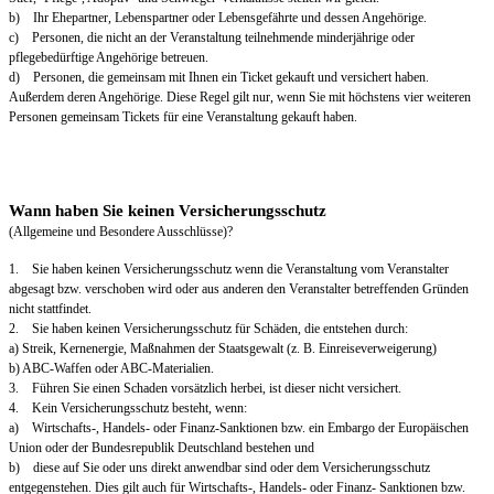
b) Ihr Ehepartner, Lebenspartner oder Lebensgefährte und dessen Angehörige.
c) Personen, die nicht an der Veranstaltung teilnehmende minderjährige oder
pflegebedürftige Angehörige betreuen.
d) Personen, die gemeinsam mit Ihnen ein Ticket gekauft und versichert haben.
Außerdem deren Angehörige. Diese Regel gilt nur, wenn Sie mit höchstens vier weiteren
Personen gemeinsam Tickets für eine Veranstaltung gekauft haben.
Wann haben Sie keinen Versicherungsschutz
(Allgemeine und Besondere Ausschlüsse)?
1. Sie haben keinen Versicherungsschutz wenn die Veranstaltung vom Veranstalter
abgesagt bzw. verschoben wird oder aus anderen den Veranstalter betreffenden Gründen
nicht stattfindet.
2. Sie haben keinen Versicherungsschutz für Schäden, die entstehen durch:
a) Streik, Kernenergie, Maßnahmen der Staatsgewalt (z. B. Einreiseverweigerung)
b) ABC-Waffen oder ABC-Materialien.
3. Führen Sie einen Schaden vorsätzlich herbei, ist dieser nicht versichert.
4. Kein Versicherungsschutz besteht, wenn:
a) Wirtschafts-, Handels- oder Finanz-Sanktionen bzw. ein Embargo der Europäischen
Union oder der Bundesrepublik Deutschland bestehen und
b) diese auf Sie oder uns direkt anwendbar sind oder dem Versicherungsschutz
entgegenstehen. Dies gilt auch für Wirtschafts-, Handels- oder Finanz- Sanktionen bzw.