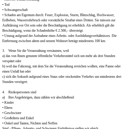
• Tod
• Schwangerschaft
• Schaden am Eigentum durch: Feuer, Explosion, Sturm, Blitzschlag, Hochwasser,
Erdbeben, Wasserrohrbruch oder vorsätzliche Straftat eines Dritten. Sie müssen zur
Aufklärung vor Ort sein oder die Beschädigung ist erheblich. Als erheblich gilt die
Beschädigung, wenn die Schadenhöhe € 2.500,– übersteigt.
• Umzug aufgrund der Aufnahme eines Arbeits- oder Ausbildungsverhältnisses. Die
Entfernung zwischen altem und neuem Wohnort beträgt mindestens 100 km.
3. Wenn Sie die Veranstaltung versäumen, weil
a) das von Ihnen genutzte öffentliche Verkehrsmittel sich um mehr als drei Stunden
verspätet oder
b) weil das Fahrzeug, mit dem Sie die Veranstaltung erreichen wollten, eine Panne oder
einen Unfall hat oder
c) sich die Ankunft aufgrund eines Staus oder stockenden Verkehrs um mindestens drei
Stunden verzögert.
4. Risikopersonen sind
a) Ihre Angehörigen, dazu zählen wir abschließend:
• Kinder
• Eltern
• Geschwister
• Großeltern und Enkel
• Onkel und Tanten, Nichten und Neffen
Stief,- Pflege-, Adoptiv- und Schwieger-Verhältnisse stellen wir gleich.