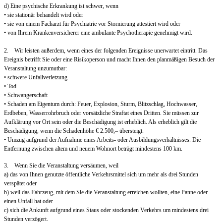
d) Eine psychische Erkrankung ist schwer, wenn
• sie stationär behandelt wird oder
• sie von einem Facharzt für Psychiatrie vor Stornierung attestiert wird oder
• von Ihrem Krankenversicherer eine ambulante Psychotherapie genehmigt wird.
2. Wir leisten außerdem, wenn eines der folgenden Ereignisse unerwartet eintritt. Das
Ereignis betrifft Sie oder eine Risikoperson und macht Ihnen den planmäßigen Besuch der
Veranstaltung unzumutbar:
• schwere Unfallverletzung
• Tod
• Schwangerschaft
• Schaden am Eigentum durch: Feuer, Explosion, Sturm, Blitzschlag, Hochwasser,
Erdbeben, Wasserrohrbruch oder vorsätzliche Straftat eines Dritten. Sie müssen zur
Aufklärung vor Ort sein oder die Beschädigung ist erheblich. Als erheblich gilt die
Beschädigung, wenn die Schadenhöhe € 2.500,– übersteigt.
• Umzug aufgrund der Aufnahme eines Arbeits- oder Ausbildungsverhältnisses. Die
Entfernung zwischen altem und neuem Wohnort beträgt mindestens 100 km.
3. Wenn Sie die Veranstaltung versäumen, weil
a) das von Ihnen genutzte öffentliche Verkehrsmittel sich um mehr als drei Stunden
verspätet oder
b) weil das Fahrzeug, mit dem Sie die Veranstaltung erreichen wollten, eine Panne oder
einen Unfall hat oder
c) sich die Ankunft aufgrund eines Staus oder stockenden Verkehrs um mindestens drei
Stunden verzögert.