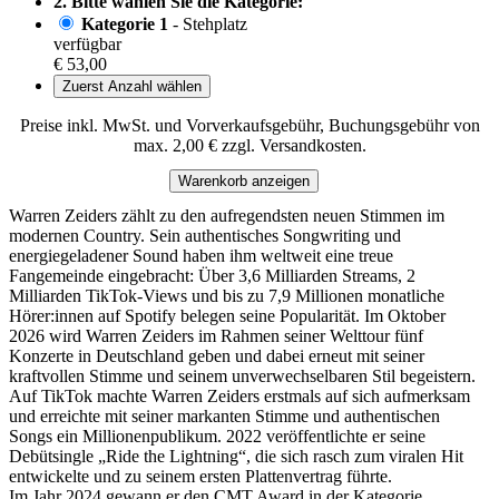
2. Bitte wählen Sie die Kategorie:
Kategorie 1
- Stehplatz
verfügbar
€ 53,00
Zuerst Anzahl wählen
Preise inkl. MwSt. und Vorverkaufsgebühr, Buchungsgebühr von
max. 2,00 € zzgl. Versandkosten.
Warenkorb anzeigen
Warren Zeiders zählt zu den aufregendsten neuen Stimmen im
modernen Country. Sein authentisches Songwriting und
energiegeladener Sound haben ihm weltweit eine treue
Fangemeinde eingebracht: Über 3,6 Milliarden Streams, 2
Milliarden TikTok-Views und bis zu 7,9 Millionen monatliche
Hörer:innen auf Spotify belegen seine Popularität. Im Oktober
2026 wird Warren Zeiders im Rahmen seiner Welttour fünf
Konzerte in Deutschland geben und dabei erneut mit seiner
kraftvollen Stimme und seinem unverwechselbaren Stil begeistern.
Auf TikTok machte Warren Zeiders erstmals auf sich aufmerksam
und erreichte mit seiner markanten Stimme und authentischen
Songs ein Millionenpublikum. 2022 veröffentlichte er seine
Debütsingle „Ride the Lightning“, die sich rasch zum viralen Hit
entwickelte und zu seinem ersten Plattenvertrag führte.
Im Jahr 2024 gewann er den CMT Award in der Kategorie