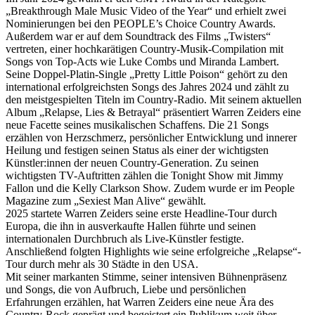
„Breakthrough Male Music Video of the Year“ und erhielt zwei
Nominierungen bei den PEOPLE’s Choice Country Awards.
Außerdem war er auf dem Soundtrack des Films „Twisters“
vertreten, einer hochkarätigen Country-Musik-Compilation mit
Songs von Top-Acts wie Luke Combs und Miranda Lambert.
Seine Doppel-Platin-Single „Pretty Little Poison“ gehört zu den
international erfolgreichsten Songs des Jahres 2024 und zählt zu
den meistgespielten Titeln im Country-Radio. Mit seinem aktuellen
Album „Relapse, Lies & Betrayal“ präsentiert Warren Zeiders eine
neue Facette seines musikalischen Schaffens. Die 21 Songs
erzählen von Herzschmerz, persönlicher Entwicklung und innerer
Heilung und festigen seinen Status als einer der wichtigsten
Künstler:innen der neuen Country-Generation. Zu seinen
wichtigsten TV-Auftritten zählen die Tonight Show mit Jimmy
Fallon und die Kelly Clarkson Show. Zudem wurde er im People
Magazine zum „Sexiest Man Alive“ gewählt.
2025 startete Warren Zeiders seine erste Headline-Tour durch
Europa, die ihn in ausverkaufte Hallen führte und seinen
internationalen Durchbruch als Live-Künstler festigte.
Anschließend folgten Highlights wie seine erfolgreiche „Relapse“-
Tour durch mehr als 30 Städte in den USA.
Mit seiner markanten Stimme, seiner intensiven Bühnenpräsenz
und Songs, die von Aufbruch, Liebe und persönlichen
Erfahrungen erzählen, hat Warren Zeiders eine neue Ära des
Country-Rock geprägt und begeistert ein Publikum weit über