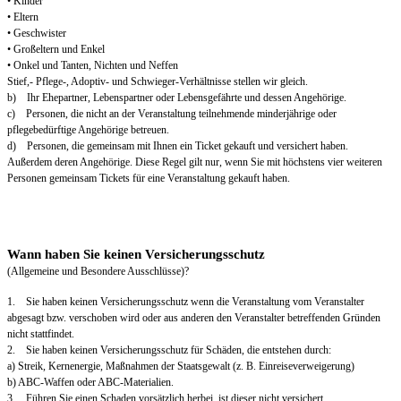
• Kinder
• Eltern
• Geschwister
• Großeltern und Enkel
• Onkel und Tanten, Nichten und Neffen
Stief,- Pflege-, Adoptiv- und Schwieger-Verhältnisse stellen wir gleich.
b) Ihr Ehepartner, Lebenspartner oder Lebensgefährte und dessen Angehörige.
c) Personen, die nicht an der Veranstaltung teilnehmende minderjährige oder
pflegebedürftige Angehörige betreuen.
d) Personen, die gemeinsam mit Ihnen ein Ticket gekauft und versichert haben.
Außerdem deren Angehörige. Diese Regel gilt nur, wenn Sie mit höchstens vier weiteren
Personen gemeinsam Tickets für eine Veranstaltung gekauft haben.
Wann haben Sie keinen Versicherungsschutz
(Allgemeine und Besondere Ausschlüsse)?
1. Sie haben keinen Versicherungsschutz wenn die Veranstaltung vom Veranstalter
abgesagt bzw. verschoben wird oder aus anderen den Veranstalter betreffenden Gründen
nicht stattfindet.
2. Sie haben keinen Versicherungsschutz für Schäden, die entstehen durch:
a) Streik, Kernenergie, Maßnahmen der Staatsgewalt (z. B. Einreiseverweigerung)
b) ABC-Waffen oder ABC-Materialien.
3. Führen Sie einen Schaden vorsätzlich herbei, ist dieser nicht versichert.