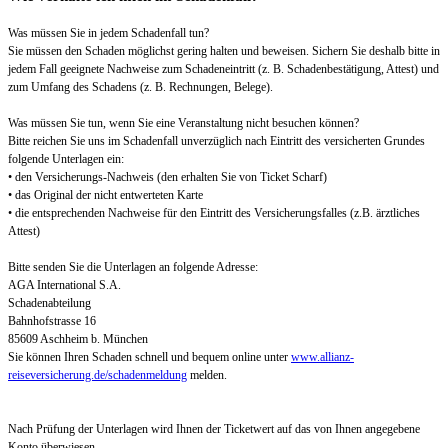
Was müssen Sie in jedem Schadenfall tun?
Sie müssen den Schaden möglichst gering halten und beweisen. Sichern Sie deshalb bitte in
jedem Fall geeignete Nachweise zum Schadeneintritt (z. B. Schadenbestätigung, Attest) und
zum Umfang des Schadens (z. B. Rechnungen, Belege).
Was müssen Sie tun, wenn Sie eine Veranstaltung nicht besuchen können?
Bitte reichen Sie uns im Schadenfall unverzüglich nach Eintritt des versicherten Grundes
folgende Unterlagen ein:
• den Versicherungs-Nachweis (den erhalten Sie von Ticket Scharf)
• das Original der nicht entwerteten Karte
• die entsprechenden Nachweise für den Eintritt des Versicherungsfalles (z.B. ärztliches
Attest)
Bitte senden Sie die Unterlagen an folgende Adresse:
AGA International S.A.
Schadenabteilung
Bahnhofstrasse 16
85609 Aschheim b. München
Sie können Ihren Schaden schnell und bequem online unter
www.allianz-
reiseversicherung.de/schadenmeldung
melden.
Nach Prüfung der Unterlagen wird Ihnen der Ticketwert auf das von Ihnen angegebene
Konto überwiesen.