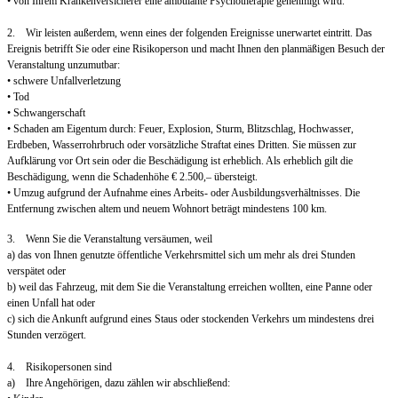
• von Ihrem Krankenversicherer eine ambulante Psychotherapie genehmigt wird.
2. Wir leisten außerdem, wenn eines der folgenden Ereignisse unerwartet eintritt. Das
Ereignis betrifft Sie oder eine Risikoperson und macht Ihnen den planmäßigen Besuch der
Veranstaltung unzumutbar:
• schwere Unfallverletzung
• Tod
• Schwangerschaft
• Schaden am Eigentum durch: Feuer, Explosion, Sturm, Blitzschlag, Hochwasser,
Erdbeben, Wasserrohrbruch oder vorsätzliche Straftat eines Dritten. Sie müssen zur
Aufklärung vor Ort sein oder die Beschädigung ist erheblich. Als erheblich gilt die
Beschädigung, wenn die Schadenhöhe € 2.500,– übersteigt.
• Umzug aufgrund der Aufnahme eines Arbeits- oder Ausbildungsverhältnisses. Die
Entfernung zwischen altem und neuem Wohnort beträgt mindestens 100 km.
3. Wenn Sie die Veranstaltung versäumen, weil
a) das von Ihnen genutzte öffentliche Verkehrsmittel sich um mehr als drei Stunden
verspätet oder
b) weil das Fahrzeug, mit dem Sie die Veranstaltung erreichen wollten, eine Panne oder
einen Unfall hat oder
c) sich die Ankunft aufgrund eines Staus oder stockenden Verkehrs um mindestens drei
Stunden verzögert.
4. Risikopersonen sind
a) Ihre Angehörigen, dazu zählen wir abschließend: