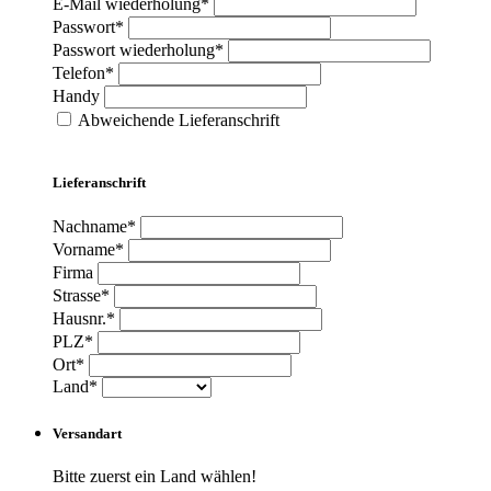
E-Mail wiederholung*
Passwort*
Passwort wiederholung*
Telefon*
Handy
Abweichende Lieferanschrift
Lieferanschrift
Nachname*
Vorname*
Firma
Strasse*
Hausnr.*
PLZ*
Ort*
Land*
Versandart
Bitte zuerst ein Land wählen!