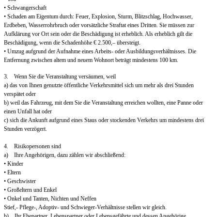
• Schwangerschaft
• Schaden am Eigentum durch: Feuer, Explosion, Sturm, Blitzschlag, Hochwasser,
Erdbeben, Wasserrohrbruch oder vorsätzliche Straftat eines Dritten. Sie müssen zur
Aufklärung vor Ort sein oder die Beschädigung ist erheblich. Als erheblich gilt die
Beschädigung, wenn die Schadenhöhe € 2.500,– übersteigt.
• Umzug aufgrund der Aufnahme eines Arbeits- oder Ausbildungsverhältnisses. Die
Entfernung zwischen altem und neuem Wohnort beträgt mindestens 100 km.
3. Wenn Sie die Veranstaltung versäumen, weil
a) das von Ihnen genutzte öffentliche Verkehrsmittel sich um mehr als drei Stunden
verspätet oder
b) weil das Fahrzeug, mit dem Sie die Veranstaltung erreichen wollten, eine Panne oder
einen Unfall hat oder
c) sich die Ankunft aufgrund eines Staus oder stockenden Verkehrs um mindestens drei
Stunden verzögert.
4. Risikopersonen sind
a) Ihre Angehörigen, dazu zählen wir abschließend:
• Kinder
• Eltern
• Geschwister
• Großeltern und Enkel
• Onkel und Tanten, Nichten und Neffen
Stief,- Pflege-, Adoptiv- und Schwieger-Verhältnisse stellen wir gleich.
b) Ihr Ehepartner, Lebenspartner oder Lebensgefährte und dessen Angehörige.