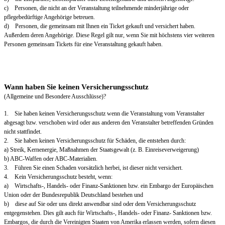
c) Personen, die nicht an der Veranstaltung teilnehmende minderjährige oder
pflegebedürftige Angehörige betreuen.
d) Personen, die gemeinsam mit Ihnen ein Ticket gekauft und versichert haben.
Außerdem deren Angehörige. Diese Regel gilt nur, wenn Sie mit höchstens vier weiteren
Personen gemeinsam Tickets für eine Veranstaltung gekauft haben.
Wann haben Sie keinen Versicherungsschutz
(Allgemeine und Besondere Ausschlüsse)?
1. Sie haben keinen Versicherungsschutz wenn die Veranstaltung vom Veranstalter
abgesagt bzw. verschoben wird oder aus anderen den Veranstalter betreffenden Gründen
nicht stattfindet.
2. Sie haben keinen Versicherungsschutz für Schäden, die entstehen durch:
a) Streik, Kernenergie, Maßnahmen der Staatsgewalt (z. B. Einreiseverweigerung)
b) ABC-Waffen oder ABC-Materialien.
3. Führen Sie einen Schaden vorsätzlich herbei, ist dieser nicht versichert.
4. Kein Versicherungsschutz besteht, wenn:
a) Wirtschafts-, Handels- oder Finanz-Sanktionen bzw. ein Embargo der Europäischen
Union oder der Bundesrepublik Deutschland bestehen und
b) diese auf Sie oder uns direkt anwendbar sind oder dem Versicherungsschutz
entgegenstehen. Dies gilt auch für Wirtschafts-, Handels- oder Finanz- Sanktionen bzw.
Embargos, die durch die Vereinigten Staaten von Amerika erlassen werden, sofern diesen