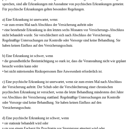
sprechen, sind alle Erkrankungen mit Ausnahme von psychischen Erkrankungen gemeint.
Für psychische Erkrankungen gelten besondere Regelungen.
a) Eine Erkrankung ist unerwartet, wenn:
• sie zum ersten Mal nach Abschluss der Versicherung auftritt oder
• eine bestehende Erkrankung in den letzten sechs Monaten vor Versicherungs-Abschluss
nicht behandelt wurde. Sie verschlechtert sich nach Abschluss der Versicherung.
Regelmäßige Untersuchungen zur Kontrolle oder Vorsorge sind keine Behandlung. Sie
haben keinen Einfluss auf den Versicherungsschutz.
b) Eine Erkrankung ist schwer, wenn
• die gesundheitliche Beeinträchtigung so stark ist, dass die Veranstaltung nicht wie geplant
besucht werden kann oder
• bei nicht mitreisenden Risikopersonen Ihre Anwesenheit erforderlich ist.
c) Eine psychische Erkrankung ist unerwartet, wenn sie zum ersten Mal nach Abschluss
der Versicherung auftritt. Der Schub oder die Verschlechterung einer chronischen
psychischen Erkrankung ist versichert, wenn die letzte Behandlung mindestens drei Jahre
vor Abschluss der Versicherung stattfand. Regelmäßige Untersuchungen zur Kontrolle
oder Vorsorge sind keine Behandlung. Sie haben keinen Einfluss auf den
Versicherungsschutz.
d) Eine psychische Erkrankung ist schwer, wenn
• sie stationär behandelt wird oder
• sie von einem Facharzt für Psychiatrie vor Stornierung attestiert wird oder