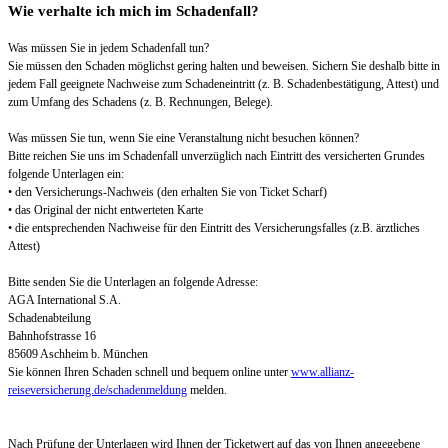
Wie verhalte ich mich im Schadenfall?
Was müssen Sie in jedem Schadenfall tun?
Sie müssen den Schaden möglichst gering halten und beweisen. Sichern Sie deshalb bitte in
jedem Fall geeignete Nachweise zum Schadeneintritt (z. B. Schadenbestätigung, Attest) und
zum Umfang des Schadens (z. B. Rechnungen, Belege).
Was müssen Sie tun, wenn Sie eine Veranstaltung nicht besuchen können?
Bitte reichen Sie uns im Schadenfall unverzüglich nach Eintritt des versicherten Grundes
folgende Unterlagen ein:
• den Versicherungs-Nachweis (den erhalten Sie von Ticket Scharf)
• das Original der nicht entwerteten Karte
• die entsprechenden Nachweise für den Eintritt des Versicherungsfalles (z.B. ärztliches
Attest)
Bitte senden Sie die Unterlagen an folgende Adresse:
AGA International S.A.
Schadenabteilung
Bahnhofstrasse 16
85609 Aschheim b. München
Sie können Ihren Schaden schnell und bequem online unter
www.allianz-
reiseversicherung.de/schadenmeldung
melden.
Nach Prüfung der Unterlagen wird Ihnen der Ticketwert auf das von Ihnen angegebene