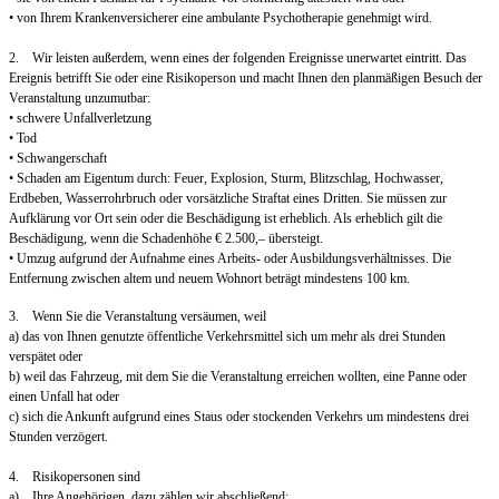
• von Ihrem Krankenversicherer eine ambulante Psychotherapie genehmigt wird.
2. Wir leisten außerdem, wenn eines der folgenden Ereignisse unerwartet eintritt. Das
Ereignis betrifft Sie oder eine Risikoperson und macht Ihnen den planmäßigen Besuch der
Veranstaltung unzumutbar:
• schwere Unfallverletzung
• Tod
• Schwangerschaft
• Schaden am Eigentum durch: Feuer, Explosion, Sturm, Blitzschlag, Hochwasser,
Erdbeben, Wasserrohrbruch oder vorsätzliche Straftat eines Dritten. Sie müssen zur
Aufklärung vor Ort sein oder die Beschädigung ist erheblich. Als erheblich gilt die
Beschädigung, wenn die Schadenhöhe € 2.500,– übersteigt.
• Umzug aufgrund der Aufnahme eines Arbeits- oder Ausbildungsverhältnisses. Die
Entfernung zwischen altem und neuem Wohnort beträgt mindestens 100 km.
3. Wenn Sie die Veranstaltung versäumen, weil
a) das von Ihnen genutzte öffentliche Verkehrsmittel sich um mehr als drei Stunden
verspätet oder
b) weil das Fahrzeug, mit dem Sie die Veranstaltung erreichen wollten, eine Panne oder
einen Unfall hat oder
c) sich die Ankunft aufgrund eines Staus oder stockenden Verkehrs um mindestens drei
Stunden verzögert.
4. Risikopersonen sind
a) Ihre Angehörigen, dazu zählen wir abschließend: