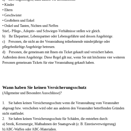
• Kinder
• Eltern
• Geschwister
• Großeltern und Enkel
• Onkel und Tanten, Nichten und Neffen
Stief,- Pflege-, Adoptiv- und Schwieger-Verhältnisse stellen wir gleich.
b) Ihr Ehepartner, Lebenspartner oder Lebensgefährte und dessen Angehörige.
c) Personen, die nicht an der Veranstaltung teilnehmende minderjährige oder
pflegebedürftige Angehörige betreuen.
d) Personen, die gemeinsam mit Ihnen ein Ticket gekauft und versichert haben.
Außerdem deren Angehörige. Diese Regel gilt nur, wenn Sie mit höchstens vier weiteren
Personen gemeinsam Tickets für eine Veranstaltung gekauft haben.
Wann haben Sie keinen Versicherungsschutz
(Allgemeine und Besondere Ausschlüsse)?
1. Sie haben keinen Versicherungsschutz wenn die Veranstaltung vom Veranstalter
abgesagt bzw. verschoben wird oder aus anderen den Veranstalter betreffenden Gründen
nicht stattfindet.
2. Sie haben keinen Versicherungsschutz für Schäden, die entstehen durch:
a) Streik, Kernenergie, Maßnahmen der Staatsgewalt (z. B. Einreiseverweigerung)
b) ABC-Waffen oder ABC-Materialien.