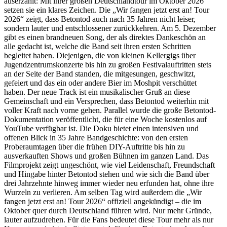
auserzählt: Mit ihrer großen Deutschlandtour im Oktober 2026
setzen sie ein klares Zeichen. Die „Wir fangen jetzt erst an! Tour
2026“ zeigt, dass Betontod auch nach 35 Jahren nicht leiser,
sondern lauter und entschlossener zurückkehren. Am 5. Dezember
gibt es einen brandneuen Song, der als direktes Dankeschön an
alle gedacht ist, welche die Band seit ihren ersten Schritten
begleitet haben. Diejenigen, die von kleinen Kellergigs über
Jugendzentrumskonzerte bis hin zu großen Festivalauftritten stets
an der Seite der Band standen, die mitgesungen, geschwitzt,
gefeiert und das ein oder andere Bier im Moshpit verschüttet
haben. Der neue Track ist ein musikalischer Gruß an diese
Gemeinschaft und ein Versprechen, dass Betontod weiterhin mit
voller Kraft nach vorne gehen. Parallel wurde die große Betontod-
Dokumentation veröffentlicht, die für eine Woche kostenlos auf
YouTube verfügbar ist. Die Doku bietet einen intensiven und
offenen Blick in 35 Jahre Bandgeschichte: von den ersten
Proberaumtagen über die frühen DIY-Auftritte bis hin zu
ausverkauften Shows und großen Bühnen im ganzen Land. Das
Filmprojekt zeigt ungeschönt, wie viel Leidenschaft, Freundschaft
und Hingabe hinter Betontod stehen und wie sich die Band über
drei Jahrzehnte hinweg immer wieder neu erfunden hat, ohne ihre
Wurzeln zu verlieren. Am selben Tag wird außerdem die „Wir
fangen jetzt erst an! Tour 2026“ offiziell angekündigt – die im
Oktober quer durch Deutschland führen wird. Nur mehr Gründe,
lauter aufzudrehen. Für die Fans bedeutet diese Tour mehr als nur