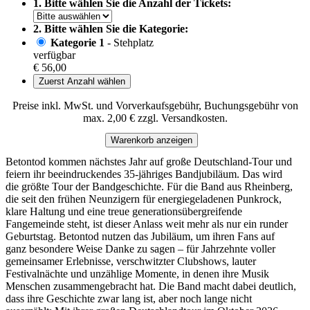
1. Bitte wählen Sie die Anzahl der Tickets:
2. Bitte wählen Sie die Kategorie:
Kategorie 1
- Stehplatz
verfügbar
€ 56,00
Zuerst Anzahl wählen
Preise inkl. MwSt. und Vorverkaufsgebühr, Buchungsgebühr von
max. 2,00 € zzgl. Versandkosten.
Warenkorb anzeigen
Betontod kommen nächstes Jahr auf große Deutschland-Tour und
feiern ihr beeindruckendes 35-jähriges Bandjubiläum. Das wird
die größte Tour der Bandgeschichte. Für die Band aus Rheinberg,
die seit den frühen Neunzigern für energiegeladenen Punkrock,
klare Haltung und eine treue generationsübergreifende
Fangemeinde steht, ist dieser Anlass weit mehr als nur ein runder
Geburtstag. Betontod nutzen das Jubiläum, um ihren Fans auf
ganz besondere Weise Danke zu sagen – für Jahrzehnte voller
gemeinsamer Erlebnisse, verschwitzter Clubshows, lauter
Festivalnächte und unzählige Momente, in denen ihre Musik
Menschen zusammengebracht hat. Die Band macht dabei deutlich,
dass ihre Geschichte zwar lang ist, aber noch lange nicht